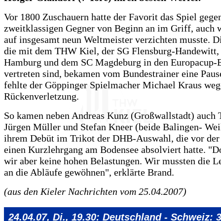
Vor 1800 Zuschauern hatte der Favorit das Spiel gegen
zweitklassigen Gegner von Beginn an im Griff, auch
auf insgesamt neun Weltmeister verzichten musste. Di
die mit dem THW Kiel, der SG Flensburg-Handewitt
Hamburg und dem SC Magdeburg in den Europacup-E
vertreten sind, bekamen vom Bundestrainer eine Pau
fehlte der Göppinger Spielmacher Michael Kraus weg
Rückenverletzung.
So kamen neben Andreas Kunz (Großwallstadt) auch 
Jürgen Müller und Stefan Kneer (beide Balingen- Weil
ihrem Debüt im Trikot der DHB-Auswahl, die vor de
einen Kurzlehrgang am Bodensee absolviert hatte. "Do
wir aber keine hohen Belastungen. Wir mussten die L
an die Abläufe gewöhnen", erklärte Brand.
(aus den Kieler Nachrichten vom 25.04.2007)
24.04.07, Di., 19.30: Deutschland - Schweiz: 