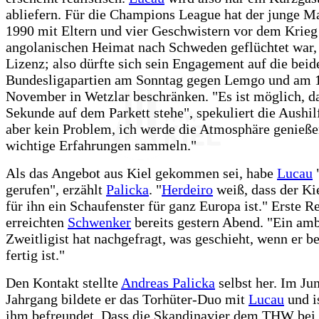
abliefern. Für die Champions League hat der junge M
1990 mit Eltern und vier Geschwistern vor dem Krieg 
angolanischen Heimat nach Schweden geflüchtet war,
Lizenz; also dürfte sich sein Engagement auf die beid
Bundesligapartien am Sonntag gegen Lemgo und am 
November in Wetzlar beschränken. "Es ist möglich, da
Sekunde auf dem Parkett stehe", spekuliert die Aushilf
aber kein Problem, ich werde die Atmosphäre genieß
wichtige Erfahrungen sammeln."
Als das Angebot aus Kiel gekommen sei, habe
Lucau
"
gerufen", erzählt
Palicka
. "
Herdeiro
weiß, dass der Kie
für ihn ein Schaufenster für ganz Europa ist." Erste R
erreichten
Schwenker
bereits gestern Abend. "Ein amb
Zweitligist hat nachgefragt, was geschieht, wenn er
fertig ist."
Den Kontakt stellte
Andreas Palicka
selbst her. Im Ju
Jahrgang bildete er das Torhüter-Duo mit
Lucau
und i
ihm befreundet. Dass die Skandinavier dem THW bei 