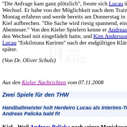
"Die Anfrage kam ganz plötzlich", freute sich
Lucau
ü
Wechsel. Er habe von der Möglichkeit nach dem Trai
Montag erfahren und werde bereits am Donnerstag in
Kiel aufbrechen. "Die Sache wird riesig spannend, ein
Abenteuer." Von den Kieler Spielern kenne er
Andreas
den Wechsel mit eingefädelt hatte, und
Kim Andersso
Lucau
"Eskilstuna Kuriren" nach der endgültigen Klä
später.
(Von Dr. Oliver Schulz)
Aus den
Kieler Nachrichten
vom 07.11.2008
Zwei Spiele für den THW
Handballmeister holt Herdeiro Lucau als Interims-T
Andreas Palicka bald fit
Kiel - Weil
Andreas Palicka
nach seiner Meniskuso