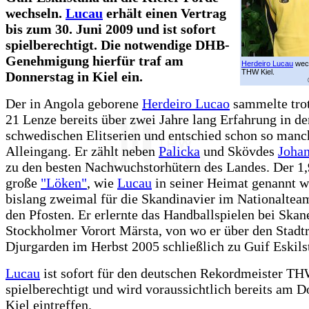
wechseln.
Lucau
erhält einen Vertrag
bis zum 30. Juni 2009 und ist sofort
spielberechtigt. Die notwendige DHB-
Genehmigung hierfür traf am
Herdeiro Lucau
wec
THW Kiel.
Donnerstag in Kiel ein.
Der in Angola geborene
Herdeiro Lucao
sammelte trot
21 Lenze bereits über zwei Jahre lang Erfahrung in de
schwedischen Elitserien und entschied schon so manc
Alleingang. Er zählt neben
Palicka
und Skövdes
Johan
zu den besten Nachwuchstorhütern des Landes. Der 1
große
"Löken"
, wie
Lucau
in seiner Heimat genannt wi
bislang zweimal für die Skandinavier im Nationaltea
den Pfosten. Er erlernte das Handballspielen bei Skan
Stockholmer Vorort Märsta, von wo er über den Stadt
Djurgarden im Herbst 2005 schließlich zu Guif Eskilst
Lucau
ist sofort für den deutschen Rekordmeister TH
spielberechtigt und wird voraussichtlich bereits am D
Kiel eintreffen.