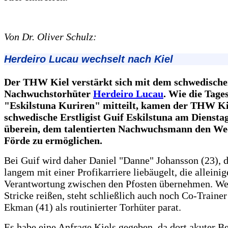
Von Dr. Oliver Schulz:
Herdeiro Lucau wechselt nach Kiel
Der THW Kiel verstärkt sich mit dem schwedisch
Nachwuchstorhüter
Herdeiro Lucau
. Wie die Tage
"Eskilstuna Kuriren" mitteilt, kamen der THW Ki
schwedische Erstligist Guif Eskilstuna am Dienst
überein, dem talentierten Nachwuchsmann den Wec
Förde zu ermöglichen.
Bei Guif wird daher Daniel "Danne" Johansson (23), de
langem mit einer Profikarriere liebäugelt, die alleinig
Verantwortung zwischen den Pfosten übernehmen. We
Stricke reißen, steht schließlich auch noch Co-Traine
Ekman (41) als routinierter Torhüter parat.
Es habe eine Anfrage Kiels gegeben, da dort akuter B