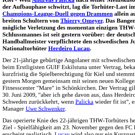
der Aufbauphase schwitzt, lag die Torhüter-Last i
Champions-League-Duell gegen Drammen
allein a
breiten Schultern von
Thierry Omeyer
. Das Bange
mögliche Verletzung des momentan einzigen THW
Schlussmannes ist seit gestern vorüber: der deutsc
Handballmeister verpflichtete den schwedischen J
Nationaltorhüter
Herdeiro Lucau
.
Der 21-jährige gebürtige Angolaner mit schwedischem
beim Erstligisten GUIF Eskilstuna unter Vertrag, be
kurzfristig die Spielberechtigung für Kiel und stemm
gestern Morgen gemeinsam mit seinen neuen Kollege
Fitnesscenter "Mare" in Schönkirchen. Der Vertrag gi
30. Juni 2009, "aber ich gehe davon aus, dass Herdeir
Schweden zurückkehrt, wenn
Palicka
wieder fit ist", e
Manager
Uwe Schwenker
.
Das operierte Knie des 22-jährigen THW-Torhüters hei
Ziel - Spielfähigkeit am 23. November gegen den FC 
erscheint realistisch.
Lucau
wird also nur ein Kurzgast