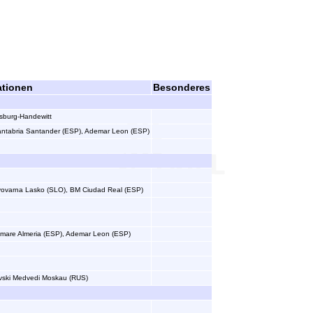
ationen
Besonderes
sburg-Handewitt
Cantabria Santander (ESP), Ademar Leon (ESP)
 Pivovarna Lasko (SLO), BM Ciudad Real (ESP)
ymare Almeria (ESP), Ademar Leon (ESP)
vski Medvedi Moskau (RUS)