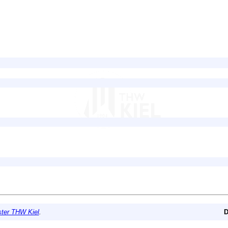
ter THW Kiel
.
D