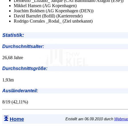
Demetrio _Lozano_ Jarque (CAI Balonmano Aragon (ESP))
Mikkel Hansen (AG Kopenhagen)
Joachim Boldsen (AG Kopenhagen (DEN))
David Barrufet (Bofill) (Karriereende)
Rodrigo Corrales _Rodal_ (Ziel unbekannt)
Statistik:
Durchschnittsalter:
26,68 Jahre
Durchschnittsgröße:
1,93m
Ausländeranteil:
8/19 (42,11%)
Home
Erstellt am 06.09.2010 durch
Webmas