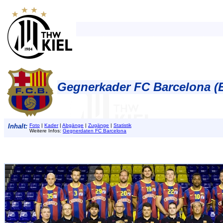
Gegnerkader FC Barcelona (
Inhalt:
Foto
|
Kader
|
Abgänge
|
Zugänge
|
Statistik
Weitere Infos:
Gegnerdaten FC Barcelona