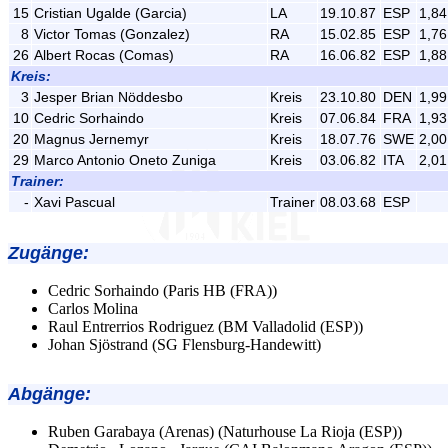
15
Cristian Ugalde (Garcia)
LA
19.10.87
ESP
1,84
8
Victor Tomas (Gonzalez)
RA
15.02.85
ESP
1,76
26
Albert Rocas (Comas)
RA
16.06.82
ESP
1,88
Kreis:
3
Jesper Brian Nöddesbo
Kreis
23.10.80
DEN
1,99
10
Cedric Sorhaindo
Kreis
07.06.84
FRA
1,93
20
Magnus Jernemyr
Kreis
18.07.76
SWE
2,00
29
Marco Antonio Oneto Zuniga
Kreis
03.06.82
ITA
2,01
Trainer:
-
Xavi Pascual
Trainer
08.03.68
ESP
Zugänge
:
Cedric Sorhaindo (Paris HB (FRA))
Carlos Molina
Raul Entrerrios Rodriguez (BM Valladolid (ESP))
Johan Sjöstrand (SG Flensburg-Handewitt)
Abgänge
:
Ruben Garabaya (Arenas) (Naturhouse La Rioja (ESP))