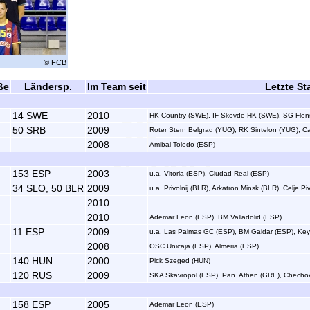
© FCB
ße
Ländersp.
Im Team seit
Letzte St
14 SWE
2010
HK Country (SWE), IF Skövde HK (SWE), SG Flen
50 SRB
2009
Roter Stern Belgrad (YUG), RK Sintelon (YUG), 
2008
Amibal Toledo (ESP)
153 ESP
2003
u.a. Vitoria (ESP), Ciudad Real (ESP)
34 SLO, 50 BLR
2009
u.a. Privolnij (BLR), Arkatron Minsk (BLR), Celje
2010
2010
Ademar Leon (ESP), BM Valladolid (ESP)
11 ESP
2009
u.a. Las Palmas GC (ESP), BM Galdar (ESP), Ke
2008
OSC Unicaja (ESP), Almeria (ESP)
140 HUN
2000
Pick Szeged (HUN)
120 RUS
2009
SKA Skavropol (ESP), Pan. Athen (GRE), Checho
158 ESP
2005
Ademar Leon (ESP)