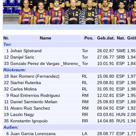
Nr.
Name
Pos.
Geb.dat.
Nat.
Grö
Tor:
1
Johan Sjöstrand
Tor
26.02.87
SWE
1,95
12
Danijel Saric
Tor
27.06.77
SRB
1,94
33
Gonzalo Perez de Vargas _Moreno_
Tor
10.01.91
ESP
1,84
Rückraum:
18
Iker Romero (Fernandez)
RL
15.06.80
ESP
1,97
22
Siarhei Rutenka
RL
29.08.81
ESP
1,98
32
Carlos Molina
RL
31.05.91
ESP
1,98
9
Raul Entrerrios Rodriguez
RM
12.02.81
ESP
1,95
11
Daniel Sarmiento Melian
RM
25.08.83
ESP
1,88
31
Alvaro Ruiz Sanchez
RM
08.04.91
ESP
1,92
19
Laszlo Nagy
RR
03.03.81
HUN
2,08
35
Konstantin Igropulo
RR
14.04.85
RUS
1,94
Außen:
6
Juan Garcia Lorenzana
LA
28.08.77
ESP
1,77