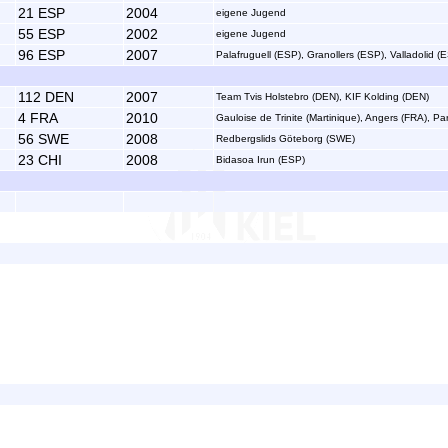
21 ESP
2004
eigene Jugend
55 ESP
2002
eigene Jugend
96 ESP
2007
Palafruguell (ESP), Granollers (ESP), Valladolid 
112 DEN
2007
Team Tvis Holstebro (DEN), KIF Kolding (DEN)
4 FRA
2010
Gauloise de Trinite (Martinique), Angers (FRA), Pa
56 SWE
2008
Redbergslids Göteborg (SWE)
23 CHI
2008
Bidasoa Irun (ESP)