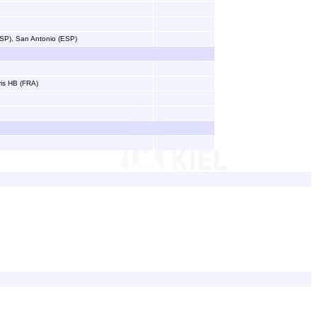
(ESP), San Antonio (ESP)
ris HB (FRA)