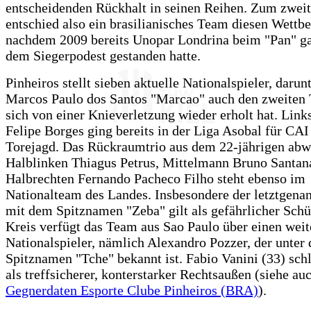
entscheidenden Rückhalt in seinen Reihen. Zum zwei
entschied also ein brasilianisches Team diesen Wettb
nachdem 2009 bereits Unopar Londrina beim "Pan" g
dem Siegerpodest gestanden hatte.
Pinheiros stellt sieben aktuelle Nationalspieler, darun
Marcos Paulo dos Santos "Marcao" auch den zweiten T
sich von einer Knieverletzung wieder erholt hat. Lin
Felipe Borges ging bereits in der Liga Asobal für CA
Torejagd. Das Rückraumtrio aus dem 22-jährigen abw
Halblinken Thiagus Petrus, Mittelmann Bruno Santa
Halbrechten Fernando Pacheco Filho steht ebenso im
Nationalteam des Landes. Insbesondere der letztgena
mit dem Spitznamen "Zeba" gilt als gefährlicher Sch
Kreis verfügt das Team aus Sao Paulo über einen weit
Nationalspieler, nämlich Alexandro Pozzer, der unter
Spitznamen "Tche" bekannt ist. Fabio Vanini (33) schl
als treffsicherer, konterstarker Rechtsaußen (siehe au
Gegnerdaten Esporte Clube Pinheiros (BRA)
).