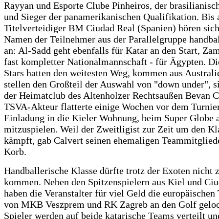
Rayyan und Esporte Clube Pinheiros, der brasilianisc
und Sieger der panamerikanischen Qualifikation. Bis 
Titelverteidiger BM Ciudad Real (Spanien) hören sich
Namen der Teilnehmer aus der Parallelgruppe handbal
an: Al-Sadd geht ebenfalls für Katar an den Start, Za
fast kompletter Nationalmannschaft - für Ägypten. D
Stars hatten den weitesten Weg, kommen aus Australi
stellen den Großteil der Auswahl von "down under", 
der Heimatclub des Altenholzer Rechtsaußen Bevan C
TSVA-Akteur flatterte einige Wochen vor dem Turnier
Einladung in die Kieler Wohnung, beim Super Globe 
mitzuspielen. Weil der Zweitligist zur Zeit um den Kl
kämpft, gab Calvert seinen ehemaligen Teammitglied
Korb.
Handballerische Klasse dürfte trotz der Exoten nicht 
kommen. Neben den Spitzenspielern aus Kiel und Ciu
haben die Veranstalter für viel Geld die europäische
von MKB Veszprem und RK Zagreb an den Golf geloc
Spieler werden auf beide katarische Teams verteilt un