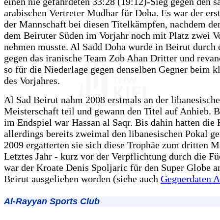
einen nie gefährdeten 33:28 (19:12)-Sieg gegen den s
arabischen Vertreter Mudhar für Doha. Es war der er
der Mannschaft bei diesen Titelkämpfen, nachdem de
dem Beiruter Süden im Vorjahr noch mit Platz zwei V
nehmen musste. Al Sadd Doha wurde in Beirut durch 
gegen das iranische Team Zob Ahan Dritter und revanc
so für die Niederlage gegen denselben Gegner beim kl
des Vorjahres.
Al Sad Beirut nahm 2008 erstmals an der libanesisch
Meisterschaft teil und gewann den Titel auf Anhieb. B
im Endspiel war Hassan al Saqr. Bis dahin hatten die 
allerdings bereits zweimal den libanesischen Pokal g
2009 ergatterten sie sich diese Trophäe zum dritten M
Letztes Jahr - kurz vor der Verpflichtung durch die Fü
war der Kroate Denis Spoljaric für den Super Globe a
Beirut ausgeliehen worden (siehe auch
Gegnerdaten A
Al-Rayyan Sports Club