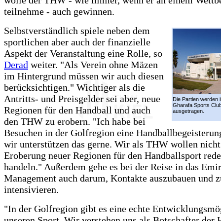
wolle der THW - wie immer, wenn er an einem Wett
teilnehme - auch gewinnen.
Selbstverständlich spiele neben dem
sportlichen aber auch der finanzielle
Aspekt der Veranstaltung eine Rolle, so
Derad
weiter. "Als Verein ohne Mäzen
im Hintergrund müssen wir auch diesen
berücksichtigen." Wichtiger als die
Antritts- und Preisgelder sei aber, neue
Die Partien werden i
Gharafa Sports Club
Regionen für den Handball und auch
ausgetragen.
den THW zu erobern. "Ich habe bei
Besuchen in der Golfregion eine Handballbegeisterung
wir unterstützen das gerne. Wir als THW wollen nicht
Eroberung neuer Regionen für den Handballsport rede
handeln." Außerdem gehe es bei der Reise in das Emir
Management auch darum, Kontakte auszubauen und z
intensivieren.
"In der Golfregion gibt es eine echte Entwicklungsmög
unseren Sport. Wir verstehen uns als Botschafter der 