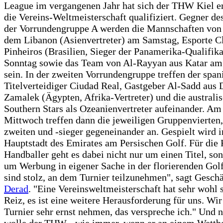
League im vergangenen Jahr hat sich der THW Kiel er
die Vereins-Weltmeisterschaft qualifiziert. Gegner d
der Vorrundengruppe A werden die Mannschaften von 
dem Libanon (Asienvertreter) am Samstag, Esporte C
Pinheiros (Brasilien, Sieger der Panamerika-Qualifik
Sonntag sowie das Team von Al-Rayyan aus Katar a
sein. In der zweiten Vorrundengruppe treffen der span
Titelverteidiger Ciudad Real, Gastgeber Al-Sadd aus 
Zamalek (Ägypten, Afrika-Vertreter) und die austral
Southern Stars als Ozeanienvertreter aufeinander. Am
Mittwoch treffen dann die jeweiligen Gruppenvierten, 
zweiten und -sieger gegeneinander an. Gespielt wird i
Hauptstadt des Emirates am Persischen Golf. Für die 
Handballer geht es dabei nicht nur um einen Titel, so
um Werbung in eigener Sache in der florierenden Gol
sind stolz, an dem Turnier teilzunehmen", sagt Gesch
Derad
. "Eine Vereinsweltmeisterschaft hat sehr wohl 
Reiz, es ist eine weitere Herausforderung für uns. Wi
Turnier sehr ernst nehmen, das verspreche ich." Und n