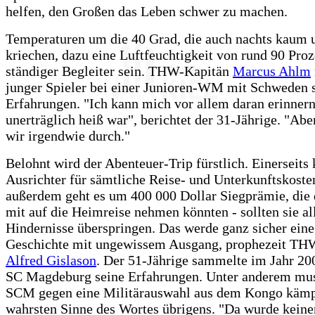
helfen, den Großen das Leben schwer zu machen.
Temperaturen um die 40 Grad, die auch nachts kaum 
kriechen, dazu eine Luftfeuchtigkeit von rund 90 Pro
ständiger Begleiter sein. THW-Kapitän
Marcus Ahlm
junger Spieler bei einer Junioren-WM mit Schweden 
Erfahrungen. "Ich kann mich vor allem daran erinnern
unerträglich heiß war", berichtet der 31-Jährige. "Ab
wir irgendwie durch."
Belohnt wird der Abenteuer-Trip fürstlich. Einerseit
Ausrichter für sämtliche Reise- und Unterkunftskoste
außerdem geht es um 400 000 Dollar Siegprämie, die 
mit auf die Heimreise nehmen könnten - sollten sie al
Hindernisse überspringen. Das werde ganz sicher ein
Geschichte mit ungewissem Ausgang, prophezeit TH
Alfred Gislason
. Der 51-Jährige sammelte im Jahr 2
SC Magdeburg seine Erfahrungen. Unter anderem mus
SCM gegen eine Militärauswahl aus dem Kongo kämp
wahrsten Sinne des Wortes übrigens. "Da wurde kein