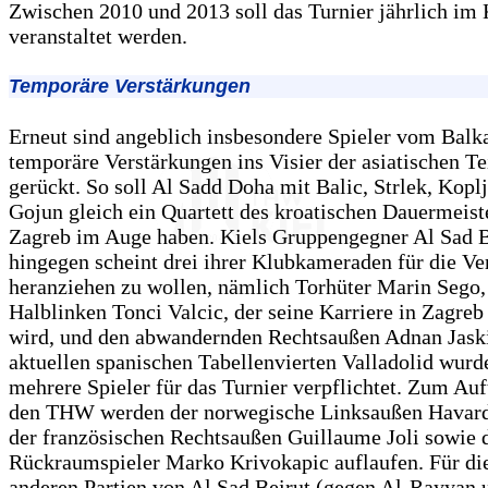
Zwischen 2010 und 2013 soll das Turnier jährlich im 
veranstaltet werden.
Temporäre Verstärkungen
Erneut sind angeblich insbesondere Spieler vom Balka
temporäre Verstärkungen ins Visier der asiatischen T
gerückt. So soll Al Sadd Doha mit Balic, Strlek, Kopl
Gojun gleich ein Quartett des kroatischen Dauermeis
Zagreb im Auge haben. Kiels Gruppengegner Al Sad B
hingegen scheint drei ihrer Klubkameraden für die Ve
heranziehen zu wollen, nämlich Torhüter Marin Sego,
Halblinken Tonci Valcic, der seine Karriere in Zagreb
wird, und den abwandernden Rechtsaußen Adnan Jask
aktuellen spanischen Tabellenvierten Valladolid wurd
mehrere Spieler für das Turnier verpflichtet. Zum Auf
den THW werden der norwegische Linksaußen Havard
der französischen Rechtsaußen Guillaume Joli sowie d
Rückraumspieler Marko Krivokapic auflaufen. Für di
anderen Partien von Al Sad Beirut (gegen Al-Rayyan