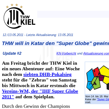
12./13.05.2011 -
Letzte Aktualisierung: 13.05.2011
THW will in Katar den "Super Globe" gewi
Update #2
KN-Vorbericht
und
Aktualisierung vo
Am Freitag bricht der THW Kiel in
ein neues Abenteuer auf: Eine Woche
nach dem
siebten DHB-Pokalsieg
steht für die "Zebras" von Samstag
bis Mittwoch in Katar erstmals die
Vereins-WM, der "IHF Super Globe
2011"
auf dem Spielplan.
Vom 14. bis 18. Mai f
Katar der
"Super Gl
statt.
Durch den Gewinn der Champions