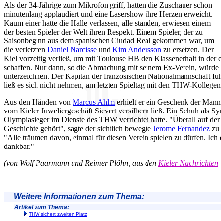
Als der 34-Jährige zum Mikrofon griff, hatten die Zuschauer schon
minutenlang applaudiert und eine Lasershow ihre Herzen erweicht.
Kaum einer hatte die Halle verlassen, alle standen, erwiesen einem
der besten Spieler der Welt ihren Respekt. Einem Spieler, der zu
Saisonbeginn aus dem spanischen Ciudad Real gekommen war, um
die verletzten
Daniel Narcisse
und
Kim Andersson
zu ersetzen. Der
Kiel vorzeitig verließ, um mit Toulouse HB den Klassenerhalt in der 
schaffen. Nur dann, so die Abmachung mit seinem Ex-Verein, würde e
unterzeichnen. Der Kapitän der französischen Nationalmannschaft fü
ließ es sich nicht nehmen, am letzten Spieltag mit den THW-Kollegen 
Aus den Händen von
Marcus Ahlm
erhielt er ein Geschenk der Manns
vom Kieler Juweliergeschäft Sievert versilbern ließ. Ein Schuh als Sym
Olympiasieger im Dienste des THW verrichtet hatte. "Überall auf der
Geschichte gehört", sagte der sichtlich bewegte
Jerome Fernandez
zu 
"Alle träumen davon, einmal für diesen Verein spielen zu dürfen. Ich d
dankbar."
(von Wolf Paarmann und Reimer Plöhn, aus den
Kieler Nachrichten
Weitere Informationen zum Thema:
Artikel zum Thema:
THW sichert zweiten Platz