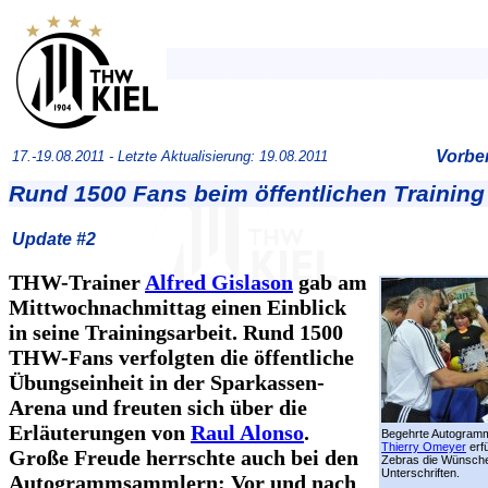
Vorber
17.-19.08.2011 -
Letzte Aktualisierung: 19.08.2011
Rund 1500 Fans beim öffentlichen Training
Update #2
THW-Trainer
Alfred Gislason
gab am
Mittwochnachmittag einen Einblick
in seine Trainingsarbeit. Rund 1500
THW-Fans verfolgten die öffentliche
Übungseinheit in der Sparkassen-
Arena und freuten sich über die
Erläuterungen von
Raul Alonso
.
Begehrte Autogramm
Thierry Omeyer
erfü
Große Freude herrschte auch bei den
Zebras die Wünsch
Unterschriften.
Autogrammsammlern: Vor und nach