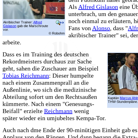
Als
Alfred Gislason
eine Ü
unterbrach, um den genaue
noch einmal zu erläutern, h
Akribischer Trainer:
Alfred
Gislason
gab die Marschroute
Fans von
Alonso
, dass "
Alf
vor.
© Robohm
akribischer Trainer" sei, de
arbeite.
Dass es im Training des deutschen
Rekordmeisters durchaus zur Sache
geht, sahen die Zuschauer am Beispiel
Tobias Reichmann
: Dieser humpelte
nach einem Zusammenprall an die
Außenlinie, wo sich die medizinische
Abteilung sofort um den Rechtsaußen
Kapitän
Marcus Ahl
THW-Stundenpläne.
kümmerte. Nach einem "Genesungs-
Beifall" erzielte
Reichmann
wenig
später wieder ein umjubeltes Kempa-Tor.
Auch nach dme Ende der 90-minütigen Einheit gab es 
Applaus von den Rängen. Und dann begann die Extra-