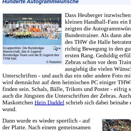
Hunderte Autogrammwünsche
Dass Heuberger inzwischen
kleinen Handball-Fans ein B
zeigten die Autogrammwün
Bundestrainer. Als dann abe
des THW die Halle betrate
richtig Bewegung in den gut
Gruppenfoto: Die Bundesliga-
Mannschaft, das A-Jugend-
ersten Rang. Geduldig erfül
Bundesliga-Team und die B-Jugend des
THW Kiel.
Zebras schon vor dem Trai
© Robohm
ausgiebig die vielen Wünsc
Unterschriften - und auch das ein oder andere Foto mi
wird demnächst auf dem heimischen PC einiger THW
finden sein. Schals, Bälle, Trikots und Poster - eifri
auch die Jüngsten die Unterschriften der Zebras. Auch
Maskottchen
Hein Daddel
schrieb sich dabei beinahe
wund.
Dann wurde es wieder sportlich - auf
der Platte. Nach einem gemeinsamen