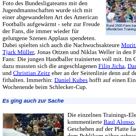
Foto des Bundesligateams mit den
Jugendmannschaften wurde sich mit
einer abgewandelten Art des American
Footballs aufgewärmt - sehr zur Freude
Rund 1500 Fans k
öffentlichen Training
der Fans, die immer wieder für
gelungene Szenen Applaus spendeten.
Dabei spielten sich auch die Nachwuchsakteure
Morit
Tjark Müller
, Jonas Ottzen und Niklas Weller in den 
Fans: Die jungen Handballer trainierten voll mit. Im
dazu mussten sich die angeschlagenen
Filip Jicha
,
Dan
und
Christian Zeitz
eher an der Seitenlinie denn auf 
fithalten. Immerhin:
Daniel Kubes
hofft auf einen Ei
Wochenende beim Schlecker-Cup.
Es ging auch zur Sache
Die einzelnen Trainings-El
kommentierte
Raul Alonso
Geschehen auf der Platte f
dem Publikum näher gebrac