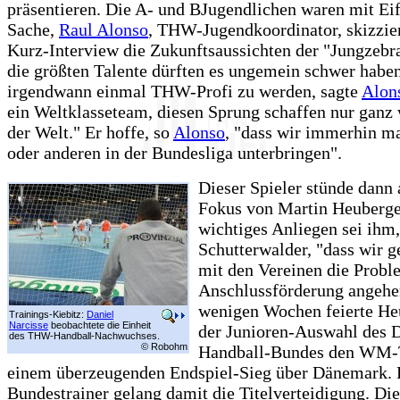
präsentieren. Die A- und BJugendlichen waren mit Eif
Sache,
Raul Alonso
, THW-Jugendkoordinator, skizzie
Kurz-Interview die Zukunftsaussichten der "Jungzebra
die größten Talente dürften es ungemein schwer haben
irgendwann einmal THW-Profi zu werden, sagte
Alon
ein Weltklasseteam, diesen Sprung schaffen nur ganz
der Welt." Er hoffe, so
Alonso
, "dass wir immerhin ma
oder anderen in der Bundesliga unterbringen".
Dieser Spieler stünde dann
Fokus von Martin Heuberge
wichtiges Anliegen sei ihm,
Schutterwalder, "dass wir
mit den Vereinen die Probl
Anschlussförderung angehen
wenigen Wochen feierte He
Trainings-Kiebitz:
Daniel
Narcisse
beobachtete die Einheit
der Junioren-Auswahl des 
des THW-Handball-Nachwuchses.
© Robohm
Handball-Bundes den WM-T
einem überzeugenden Endspiel-Sieg über Dänemark.
Bundestrainer gelang damit die Titelverteidigung. Die