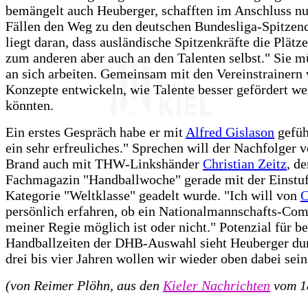
bemängelt auch Heuberger, schafften im Anschluss nur
Fällen den Weg zu den deutschen Bundesliga-Spitzenc
liegt daran, dass ausländische Spitzenkräfte die Plätze
zum anderen aber auch an den Talenten selbst." Sie 
an sich arbeiten. Gemeinsam mit den Vereinstrainern 
Konzepte entwickeln, wie Talente besser gefördert w
könnten.
Ein erstes Gespräch habe er mit
Alfred Gislason
gefüh
ein sehr erfreuliches." Sprechen will der Nachfolger 
Brand auch mit THW-Linkshänder
Christian Zeitz
, d
Fachmagazin "Handballwoche" gerade mit der Einstuf
Kategorie "Weltklasse" geadelt wurde. "Ich will von
C
persönlich erfahren, ob ein Nationalmannschafts-Co
meiner Regie möglich ist oder nicht." Potenzial für b
Handballzeiten der DHB-Auswahl sieht Heuberger dur
drei bis vier Jahren wollen wir wieder oben dabei sein
(von Reimer Plöhn, aus den
Kieler Nachrichten
vom 1