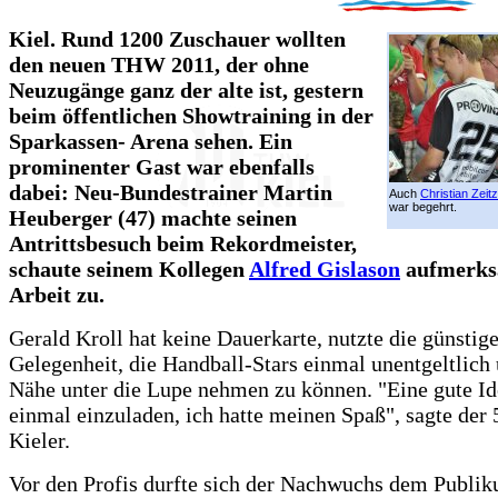
Kiel. Rund 1200 Zuschauer wollten
den neuen THW 2011, der ohne
Neuzugänge ganz der alte ist, gestern
beim öffentlichen Showtraining in der
Sparkassen- Arena sehen. Ein
prominenter Gast war ebenfalls
dabei: Neu-Bundestrainer Martin
Auch
Christian Zeitz
war begehrt.
Heuberger (47) machte seinen
Antrittsbesuch beim Rekordmeister,
schaute seinem Kollegen
Alfred Gislason
aufmerks
Arbeit zu.
Gerald Kroll hat keine Dauerkarte, nutzte die günstig
Gelegenheit, die Handball-Stars einmal unentgeltlich 
Nähe unter die Lupe nehmen zu können. "Eine gute Id
einmal einzuladen, ich hatte meinen Spaß", sagte der 
Kieler.
Vor den Profis durfte sich der Nachwuchs dem Publi