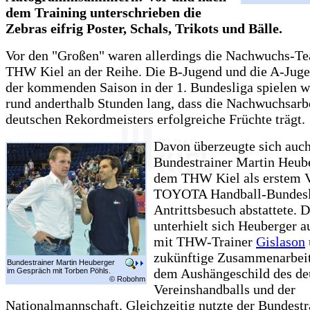
dem Training unterschrieben die
Zebras eifrig Poster, Schals, Trikots und Bälle.
Vor den "Großen" waren allerdings die Nachwuchs-T
THW Kiel an der Reihe. Die B-Jugend und die A-Jugen
der kommenden Saison in der 1. Bundesliga spielen wi
rund anderthalb Stunden lang, dass die Nachwuchsarb
deutschen Rekordmeisters erfolgreiche Früchte trägt.
Davon überzeugte sich auch
Bundestrainer Martin Heube
dem THW Kiel als erstem V
TOYOTA Handball-Bundesl
Antrittsbesuch abstattete. 
unterhielt sich Heuberger a
mit THW-Trainer
Gislason
zukünftige Zusammenarbei
Bundestrainer Martin Heuberger
dem Aushängeschild des de
im Gespräch mit Torben Pöhls.
© Robohm
Vereinshandballs und der
Nationalmannschaft. Gleichzeitig nutzte der Bundestr