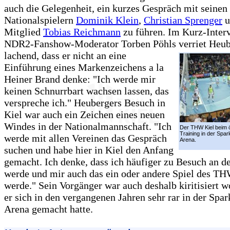
auch die Gelegenheit, ein kurzes Gespräch mit seinen
Nationalspielern
Dominik Klein
,
Christian Sprenger
u
Mitglied
Tobias Reichmann
zu führen. Im Kurz-Inter
NDR2-Fanshow-Moderator Torben Pöhls verriet Heub
lachend, dass er nicht an
eine
Einführung eines Markenzeichens a la
Heiner Brand denke: "Ich werde mir
keinen Schnurrbart wachsen lassen, das
verspreche ich." Heubergers Besuch in
Kiel war auch ein Zeichen eines neuen
Windes in der Nationalmannschaft. "Ich
Der THW Kiel beim ö
Training in der Spa
werde mit allen Vereinen das Gespräch
Arena.
suchen und habe hier in Kiel den Anfang
gemacht. Ich denke, dass ich häufiger zu Besuch an de
werde und mir auch das ein oder andere Spiel des T
werde." Sein Vorgänger war auch deshalb kiritisiert w
er sich in den vergangenen Jahren sehr rar in der Spar
Arena gemacht hatte.