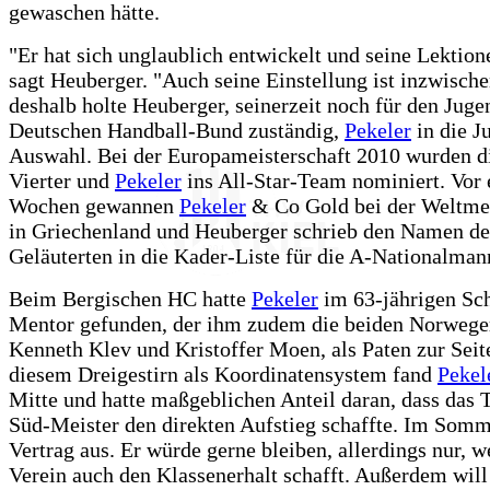
gewaschen hätte.
"Er hat sich unglaublich entwickelt und seine Lektion
sagt Heuberger. "Auch seine Einstellung ist inzwisch
deshalb holte Heuberger, seinerzeit noch für den Jug
Deutschen Handball-Bund zuständig,
Pekeler
in die J
Auswahl. Bei der Europameisterschaft 2010 wurden d
Vierter und
Pekeler
ins All-Star-Team nominiert. Vor 
Wochen gewannen
Pekeler
& Co Gold bei der Weltmei
in Griechenland und Heuberger schrieb den Namen de
Geläuterten in die Kader-Liste für die A-Nationalman
Beim Bergischen HC hatte
Pekeler
im 63-jährigen Sc
Mentor gefunden, der ihm zudem die beiden Norwege
Kenneth Klev und Kristoffer Moen, als Paten zur Seite
diesem Dreigestirn als Koordinatensystem fand
Pekel
Mitte und hatte maßgeblichen Anteil daran, dass das 
Süd-Meister den direkten Aufstieg schaffte. Im Somme
Vertrag aus. Er würde gerne bleiben, allerdings nur, w
Verein auch den Klassenerhalt schafft. Außerdem will 