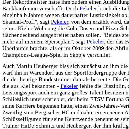
Der Rekordmeister hatte ihm zudem einen Ausbildung
Bankkaufmann verschafft. Doch
Pekeler
brach die Le
eineinhalb Jahren wegen dauerhafter Lustlosigkeit ab.
Skandal-Profi", sagt
Pekeler
, von dem erzählt wird, da
seiner Kieler Wohnung die Cola-Dosen und Pizza-Sch
flächendeckend ausgebreitet haben sollen. "Beides ste
mehr auf meinem Speiseplan", sagt
Pekeler
, der das 
Überlaufen brachte, als er im Oktober 2009 den Abfl
Champions-League-Spiel in Skopje verschlief.
Auch Martin Heuberger biss sich zunächst an ihm die
warf ihn in Warendorf aus der Sportfördergruppe der
die der heutige Bundestrainer damals betreute. Die G
die aus Kiel bekannten -
Pekeler
fehlte die Disziplin, 
Leistungssport auch ein ganz großes Talent besitzen 
Schließlich unterschrieb er, der beim ETSV Fortuna G
seine Karriere begonnen hatte, einen Zwei-Jahres-Ver
Zweitligisten Bergischer HC und nahm einen neuen An
Schlüsselfiguren für seine Kehrtwende benennt er sei
Trainer HaDe Schmitz und Heuberger, der ihm kräfti