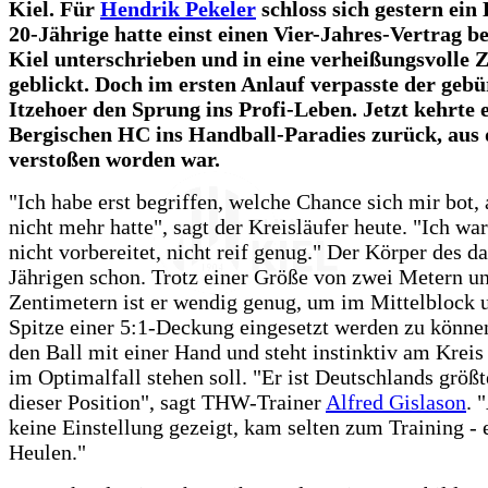
Kiel. Für
Hendrik Pekeler
schloss sich gestern ein 
20-Jährige hatte einst einen Vier-Jahres-Vertrag
Kiel unterschrieben und in eine verheißungsvolle 
geblickt. Doch im ersten Anlauf verpasste der gebü
Itzehoer den Sprung ins Profi-Leben. Jetzt kehrte 
Bergischen HC ins Handball-Paradies zurück, aus
verstoßen worden war.
"Ich habe erst begriffen, welche Chance sich mir bot, a
nicht mehr hatte", sagt der Kreisläufer heute. "Ich wa
nicht vorbereitet, nicht reif genug." Der Körper des d
Jährigen schon. Trotz einer Größe von zwei Metern un
Zentimetern ist er wendig genug, um im Mittelblock 
Spitze einer 5:1-Deckung eingesetzt werden zu können
den Ball mit einer Hand und steht instinktiv am Kreis 
im Optimalfall stehen soll. "Er ist Deutschlands größt
dieser Position", sagt THW-Trainer
Alfred Gislason
. 
keine Einstellung gezeigt, kam selten zum Training -
Heulen."