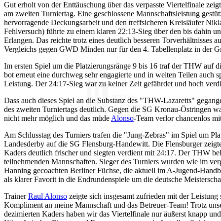
Gut erholt von der Enttäuschung über das verpasste Viertelfinale zeig
am zweiten Turniertag. Eine geschlossene Mannschaftsleistung gestüt
hervorragende Deckungsarbeit und den treffsicheren Kreisläufer Nikl
Fehlversuch) führte zu einem klaren 22:13-Sieg über den bis dahin 
Erlangen. Das reichte trotz eines deutlich besseren Torverhältnisses a
Vergleichs gegen GWD Minden nur für den 4. Tabellenplatz in der G
Im ersten Spiel um die Platzierungsränge 9 bis 16 traf der THW au
bot erneut eine durchweg sehr engagierte und in weiten Teilen auch s
Leistung. Der 24:17-Sieg war zu keiner Zeit gefährdet und hoch verdi
Dass auch dieses Spiel an die Substanz des "THW-Lazaretts" gegange
des zweiten Turniertags deutlich. Gegen die SG Kronau-Östringen war
nicht mehr möglich und das müde
Alonso
-Team verlor chancenlos mi
Am Schlusstag des Turniers trafen die "Jung-Zebras" im Spiel um Pla
Landesderby auf die SG Flensburg-Handewitt. Die Flensburger zeigte
Kaders deutlich frischer und siegten verdient mit 24:17. Der THW bel
teilnehmenden Mannschaften. Sieger des Turniers wurden wie im ve
Hanning gecoachten Berliner Füchse, die aktuell im A-Jugend-Handba
als klarer Favorit in die Endrundenspiele um die deutsche Meisterscha
Trainer
Raul Alonso
zeigte sich insgesamt zufrieden mit der Leistung
Kompliment an meine Mannschaft und das Betreuer-Team! Trotz unse
dezimierten Kaders haben wir das Viertelfinale nur äußerst knapp und