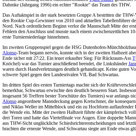
Dahmke (Jahrgang 1996) ein echter "Rookie" das Team des THW.
Das Auftaktspiel in der stark besetzten Gruppe A bestritten die T
den Rookie Cup-Gewinner von 2010 und aktuellen Tabellenführer der
Nord. Nach ordentlichem Beginn verlor die Mannschaft Mitte der erst
Fehlern den Anschluss und musste nach einem zwischenzeitlichen 10
erste Turnierniederlage hinnehmen.
Im zweiten Gruppenspiel gegen die HSG Dutenhofen-Münchholzhause
Alonso
-Team begann nervös, konnte sich in der zweiten Halbzeit aber
Ende sicher mit 27:22. Ein teuer erkaufter Sieg: Für Rückraum-Ass
T
Knöchel) war das Turnier anschließend beendet, die Linkshänder
Jan
waren durch Handverletzungen deutlich gehandicapt. Keine guten Vor
schwere Spiel gegen den Landesrivalen VfL Bad Schwartau.
Im dritten Spiel des ersten Turniertags machte sich der Kräfteversc
bemerkbar, Schwartau erwischte den deutlich besseren Start. Insbeso
insgesamt 56 Treffern bester Torschütze des Turniers) war anfangs ni
Alonso
angeordnete Manndeckung gegen Kretschmer, die konsequen
und Niklas Weller im Mittelblock und ein zu Hochform auflaufender L
die Wende ein. Mitte der zweiten Halbzeit führte der kämpferisch vo
drei Toren und hatte das Viertelfinale vor Augen. Eine doppelte Man
aus THW-Sicht unglückliche Schiedsrichterentscheidungen und letztli
brachten die erneute Wende, und Schwartau siegte am Ende etwas glü