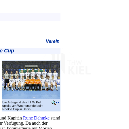
Verein
ie Cup
Die A-Jugend des THW Kiel
spielte am Wochenende beim
Rookie Cup in Berlin.
, und Kapitän
Rune Dahmke
stand
zur Verfügung. Da auch der
ar, komplettierte mit Morten