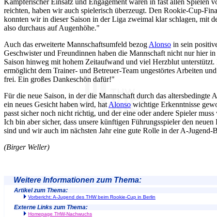
Kämpferischer Einsatz und Engagement waren in fast allen Spielen vor
reichten, haben wir auch spielerisch überzeugt. Den Rookie-Cup-Fi
konnten wir in dieser Saison in der Liga zweimal klar schlagen, mit 
also durchaus auf Augenhöhe."
Auch das erweiterte Mannschaftsumfeld bezog
Alonso
in sein positive
Geschwister und Freundinnen haben die Mannschaft nicht nur hier in 
Saison hinweg mit hohem Zeitaufwand und viel Herzblut unterstützt
ermöglicht dem Trainer- und Betreuer-Team ungestörtes Arbeiten und
frei. Ein großes Dankeschön dafür!"
Für die neue Saison, in der die Mannschaft durch das altersbedingte
ein neues Gesicht haben wird, hat
Alonso
wichtige Erkenntnisse gewo
passt sicher noch nicht richtig, und der eine oder andere Spieler muss w
Ich bin aber sicher, dass unsere künftigen Führungsspieler den neu
sind und wir auch im nächsten Jahr eine gute Rolle in der A-Jugend-
(Birger Weller)
Weitere Informationen zum Thema:
Artikel zum Thema:
Vorbericht: A-Jugend des THW beim Rookie-Cup in Berlin
Externe Links zum Thema:
Homepage THW-Nachwuchs