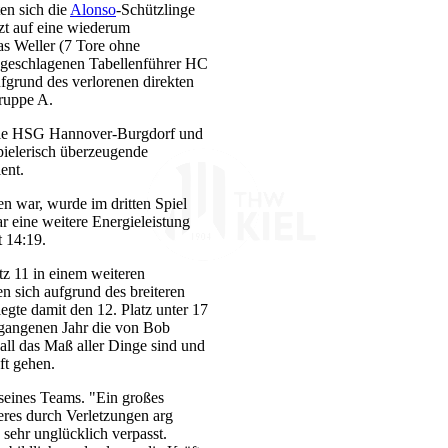
ten sich die
Alonso
-Schützlinge
zt auf eine wiederum
as Weller (7 Tore ohne
ungeschlagenen Tabellenführer HC
ufgrund des verlorenen direkten
ruppe A.
f die HSG Hannover-Burgdorf und
pielerisch überzeugende
ent.
n war, wurde im dritten Spiel
 eine weitere Energieleistung
t 14:19.
tz 11 in einem weiteren
n sich aufgrund des breiteren
egte damit den 12. Platz unter 17
rgangenen Jahr die von Bob
ll das Maß aller Dinge sind und
ft gehen.
 seines Teams. "Ein großes
res durch Verletzungen arg
 sehr unglücklich verpasst.