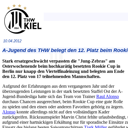
10.04.2012
A-Jugend des THW belegt den 12. Platz beim Rook
Stark ersatzgeschwächt verpassten die "Jung-Zebras" am
Osterwochenende beim hochkarätig besetzten Rookie Cup in
Berlin nur knapp den Viertelfinaleinzug und belegten am Ende
den 12. Platz von 17 teilnehmenden Mannschaften.
Aufgrund der Erfahrungen aus dem vergangenen Jahr und der
überzeugenden Leistungen in der stark besetzten Staffel Ost der A-
Jugend-Bundesliga hatte sich das Team von Trainer
Raul Alonso
durchaus Chancen ausgerechnet, beim Rookie Cup eine gute Rolle
zu spielen und den einen oder anderen Favoriten gehörig zu ärgern.
Alonso
konnte allerdings nicht auf den vollständigen Kader
zurückgreifen. Rückraumspieler Marvin Christ fehlte urlaubsbedingt
aufgrund einer hartnäckigen Erkältung nur für sporadische Einsätze 
Einsatz des bislang besten Saisontorschützen
Tjark Müller
gefährdet w