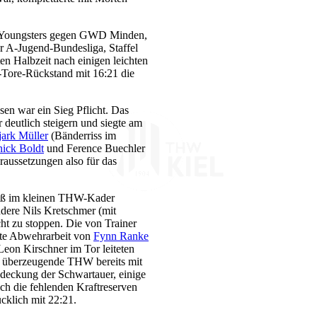
HW-Youngsters gegen GWD Minden,
 A-Jugend-Bundesliga, Staffel
en Halbzeit nach einigen leichten
-Tore-Rückstand mit 16:21 die
n war ein Sieg Pflicht. Das
 deutlich steigern und siegte am
jark Müller
(Bänderriss im
nick Boldt
und Ference Buechler
aussetzungen also für das
hleiß im kleinen THW-Kader
ndere Nils Kretschmer (mit
cht zu stoppen. Die von Trainer
te Abwehrarbeit von
Fynn Ranke
eon Kirschner im Tor leiteten
ll überzeugende THW bereits mit
ndeckung der Schwartauer, einige
ch die fehlenden Kraftreserven
cklich mit 22:21.