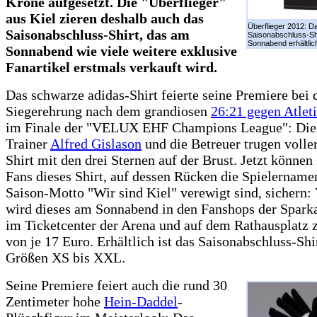
Krone aufgesetzt. Die "Überflieger"
aus Kiel zieren deshalb auch das
Überflieger 2012: D
Saisonabschluss-Shirt, das am
Saisonabschluss-Shi
Sonnabend erhältlic
Sonnabend wie viele weitere exklusive
Fanartikel erstmals verkauft wird.
Das schwarze adidas-Shirt feierte seine Premiere bei 
Siegerehrung nach dem grandiosen
26:21 gegen Atlet
im Finale der "VELUX EHF Champions League": Die 
Trainer
Alfred Gislason
und die Betreuer trugen voller
Shirt mit den drei Sternen auf der Brust. Jetzt können 
Fans dieses Shirt, auf dessen Rücken die Spielername
Saison-Motto "Wir sind Kiel" verewigt sind, sichern:
wird dieses am Sonnabend in den Fanshops der Spark
im Ticketcenter der Arena und auf dem Rathausplatz 
von je 17 Euro. Erhältlich ist das Saisonabschluss-Shi
Größen XS bis XXL.
Seine Premiere feiert auch die rund 30
Zentimeter hohe
Hein-Daddel
-