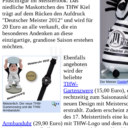
Plüschfigur im Meisterlook: Das
niedliche Maskottchen des THW Kiel
trägt auf dem Rücken den Aufdruck
"Deutscher Meister 2012" und wird für
20 Euro an alle verkauft, die ein
besonderes Andenken an diese
einzigartige, grandiose Saison erstehen
möchten.
Ebenfalls
angeboten
wird der
beliebte
Der Meister-
Daddel
!
THW-
Gartenzwerg
(15,00 Euro), 
rechtzeitig zum Saisonausk
neuen Design mit Meisters
Meisterlich: Der neue THW-
Gartenzwerg und die THW-
erstrahlt. Zudem erscheint
Armbanduhr.
des 17. Meistertitels eine k
Armbanduhr
(29,90 Euro) mit THW-Logo und dem A