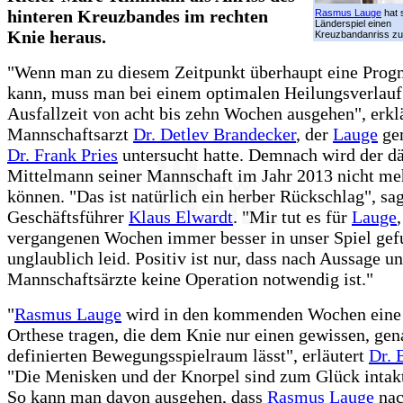
hinteren Kreuzbandes im rechten
Rasmus Lauge
hat 
Länderspiel einen
Knie heraus.
Kreuzbandanriss z
"Wenn man zu diesem Zeitpunkt überhaupt eine Prog
kann, muss man bei einem optimalen Heilungsverlauf
Ausfallzeit von acht bis zehn Wochen ausgehen", erkl
Mannschaftsarzt
Dr. Detlev Brandecker
, der
Lauge
ge
Dr. Frank Pries
untersucht hatte. Demnach wird der d
Mittelmann seiner Mannschaft im Jahr 2013 nicht me
können. "Das ist natürlich ein herber Rückschlag", s
Geschäftsführer
Klaus Elwardt
. "Mir tut es für
Lauge
vergangenen Wochen immer besser in unser Spiel gef
unglaublich leid. Positiv ist nur, dass nach Aussage un
Mannschaftsärzte keine Operation notwendig ist."
"
Rasmus Lauge
wird in den kommenden Wochen eine 
Orthese tragen, die dem Knie nur einen gewissen, gen
definierten Bewegungsspielraum lässt", erläutert
Dr. 
"Die Menisken und der Knorpel sind zum Glück intakt
So kann man davon ausgehen, dass
Rasmus Lauge
na