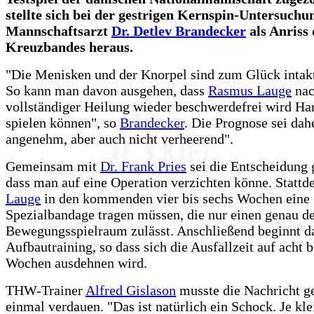
stellte sich bei der gestrigen Kernspin-Untersuchu
Mannschaftsarzt
Dr. Detlev Brandecker
als Anriss 
Kreuzbandes heraus.
"Die Menisken und der Knorpel sind zum Glück intakt
So kann man davon ausgehen, dass
Rasmus Lauge
na
vollständiger Heilung wieder beschwerdefrei wird Ha
spielen können", so
Brandecker
. Die Prognose sei dah
angenehm, aber auch nicht verheerend".
Gemeinsam mit
Dr. Frank Pries
sei die Entscheidung 
dass man auf eine Operation verzichten könne. Stattd
Lauge
in den kommenden vier bis sechs Wochen eine
Spezialbandage tragen müssen, die nur einen genau de
Bewegungsspielraum zulässt. Anschließend beginnt d
Aufbautraining, so dass sich die Ausfallzeit auf acht b
Wochen ausdehnen wird.
THW-Trainer
Alfred Gislason
musste die Nachricht ge
einmal verdauen. "Das ist natürlich ein Schock. Je kle