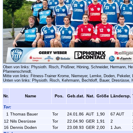
Oben von links: Physioth. Risch, Prüßner, Höning, Schneider, Hermann, Her
Pfannenschmidt;
Mitte von links: Fitness-Trainer Krome, Niemeyer, Lemke, Doden, Pekeler, 
Unten von links: Physioth. Risch, Kehrmann, Bechtloff, Bauer, Dresrüsse, 
Nr.
Name
Pos.
Geb.dat.
Nat.
Größe
Ländersp.
Tor:
1
Thomas Bauer
Tor
24.01.86
AUT
1,90
67 AUT
12
Nils Desrüsse
Tor
22.04.90
GER
1,91
2
16
Dennis Doden
Tor
23.08.93
GER
2,00
1 Jun.