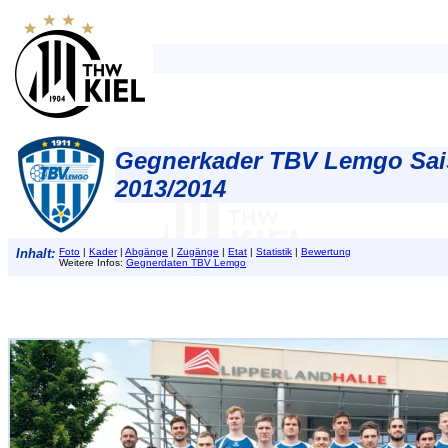
Gegnerkader TBV Lemgo Sa
2013/2014
Inhalt:
Foto
|
Kader
|
Abgänge
|
Zugänge
|
Etat
|
Statistik
|
Bewertung
Weitere Infos:
Gegnerdaten TBV Lemgo