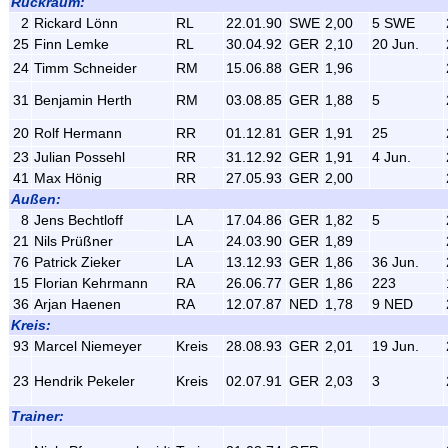
Rückraum:
2
Rickard Lönn
RL
22.01.90
SWE
2,00
5 SWE
25
Finn Lemke
RL
30.04.92
GER
2,10
20 Jun.
24
Timm Schneider
RM
15.06.88
GER
1,96
31
Benjamin Herth
RM
03.08.85
GER
1,88
5
20
Rolf Hermann
RR
01.12.81
GER
1,91
25
23
Julian Possehl
RR
31.12.92
GER
1,91
4 Jun.
41
Max Hönig
RR
27.05.93
GER
2,00
Außen:
8
Jens Bechtloff
LA
17.04.86
GER
1,82
5
21
Nils Prüßner
LA
24.03.90
GER
1,89
76
Patrick Zieker
LA
13.12.93
GER
1,86
36 Jun.
15
Florian Kehrmann
RA
26.06.77
GER
1,86
223
36
Arjan Haenen
RA
12.07.87
NED
1,78
9 NED
Kreis:
93
Marcel Niemeyer
Kreis
28.08.93
GER
2,01
19 Jun.
23
Hendrik Pekeler
Kreis
02.07.91
GER
2,03
3
Trainer: