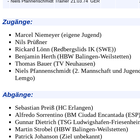
-
Niels Pfannenschmidt
Trainer
21.03.74
GER
Zugänge
:
Marcel Niemeyer (eigene Jugend)
Nils Prüßner
Rickard Lönn (Redbergslids IK (SWE))
Benjamin Herth (HBW Balingen-Weilstetten)
Thomas Bauer (TV Neuhausen)
Niels Pfannenschmidt (2. Mannschaft und Juge
Lemgo)
Abgänge
:
Sebastian Preiß (HC Erlangen)
Alfredo Sorrentino (BM Ciudad Encantada (ESP
Gunnar Dietrich (TSG Ludwigshafen-Friesenhei
Martin Strobel (HBW Balingen-Weilstetten)
Patrick Johanson (Ziel unbekannt)