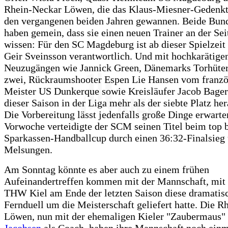
Rhein-Neckar Löwen, die das Klaus-Miesner-Gedenkt
den vergangenen beiden Jahren gewannen. Beide Bund
haben gemein, dass sie einen neuen Trainer an der Sei
wissen: Für den SC Magdeburg ist ab dieser Spielzeit 
Geir Sveinsson verantwortlich. Und mit hochkarätige
Neuzugängen wie Jannick Green, Dänemarks Torhüt
zwei, Rückraumshooter Espen Lie Hansen vom franzö
Meister US Dunkerque sowie Kreisläufer Jacob Bagers
dieser Saison in der Liga mehr als der siebte Platz he
Die Vorbereitung lässt jedenfalls große Dinge erwarte
Vorwoche verteidigte der SCM seinen Titel beim top 
Sparkassen-Handballcup durch einen 36:32-Finalsieg
Melsungen.
Am Sonntag könnte es aber auch zu einem frühen
Aufeinandertreffen kommen mit der Mannschaft, mit 
THW Kiel am Ende der letzten Saison diese dramatis
Fernduell um die Meisterschaft geliefert hatte. Die 
Löwen, nun mit der ehemaligen Kieler "Zaubermaus"
Jacobsen
als Coach, haben ihre Mannschaft noch ein