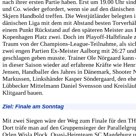
nach ihrer ersten Partie haben. Erst um 19.00 Uhr sin
und Co. wieder gefordert, wenn sie auf den dänischen
Skjern Handbold treffen. Die Westjütländer belegten i
dänischen Liga mit dem mit Abstand besten Torverhält
einem Punkt Rückstand auf den späteren Meister aus
Kopenhagen Platz zwei. Doch im Playoff-Halbfinale z
Traum von der Champions-League-Teilnahme, als sich
zwei engen Partien Ex-Meister Aalborg mit 26:27 und
geschlagen geben musste. Trainer Ole Nörgaard kann 
in dieser Saison wieder auf erfahrene Kräfte wie Hen
Jensen, Handballer des Jahres in Dänemark, Shooter 
Markussen, Linkshänder Kasper Söndergaard, den eh
Lübbecker Mittelmann Daniel Svensson und Kreisläu
Klitgaard bauen.
Ziel: Finale am Sonntag
Mit zwei Siegen wäre der Weg zum Finale für den TH
Dort träfe man auf den Gruppensieger der Parallelgru
Orlen Wisla Plock, Quasi-Heimteam SC Magdeburg u