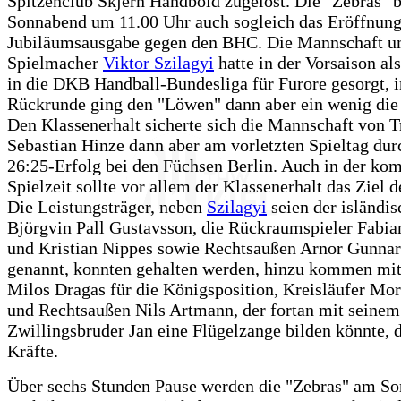
Spitzenclub Skjern Handbold zugelost. Die "Zebras" b
Sonnabend um 11.00 Uhr auch sogleich das Eröffnung
Jubiläumsausgabe gegen den BHC. Die Mannschaft 
Spielmacher
Viktor Szilagyi
hatte in der Vorsaison al
in die DKB Handball-Bundesliga für Furore gesorgt, i
Rückrunde ging den "Löwen" dann aber ein wenig die 
Den Klassenerhalt sicherte sich die Mannschaft von T
Sebastian Hinze dann aber am vorletzten Spieltag dur
26:25-Erfolg bei den Füchsen Berlin. Auch in der k
Spielzeit sollte vor allem der Klassenerhalt das Ziel 
Die Leistungsträger, neben
Szilagyi
seien der isländi
Björgvin Pall Gustavsson, die Rückraumspieler Fabi
und Kristian Nippes sowie Rechtsaußen Arnor Gunna
genannt, konnten gehalten werden, hinzu kommen mi
Milos Dragas für die Königsposition, Kreisläufer Mor
und Rechtsaußen Nils Artmann, der fortan mit seinem
Zwillingsbruder Jan eine Flügelzange bilden könnte, d
Kräfte.
Über sechs Stunden Pause werden die "Zebras" am S