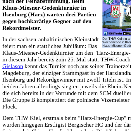
nach der Feinabstimmung. Beim
Klaus-Miesner-Gedenkturnier in
Ilsenburg (Harz) warten drei Partien
gegen hochkarätige Gegner auf den
Rekordmeister.
In der sachsen-anhaltinischen Kleinstadt
Der THW Kiel tritt a
Wochenende in Ilse
feiert man ein stattliches Jubiläum: Das
Klaus-Miesner-Gede
Klaus-Miesner-Gedenkturnier um den "Harz-Energie-
in diesem Jahr bereits zum 25. Mal statt. THW-Coac
Gislason
kennt das Turnier noch aus seiner Trainerze
Magdeburg, der einziger Stammgast in der Harzlandh
Ilsenburg und Rekordgewinner mit zwölf Titeln ist. In
beiden Jahren allerdings siegten jeweils die Rhein-N
die sich bereits in der Vorrunde mit dem SCM duellie
Die Gruppe B komplettiert der polnische Vizemeister
Plock.
Dem THW Kiel, erstmals beim "Harz-Energie-Cup" mi
wurden hingegen Erstligist Bergischer HC und der dä