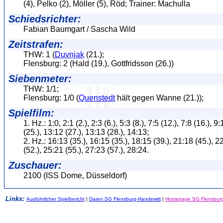
(4), Pelko (2), Möller (5), Röd; Trainer: Machulla
Schiedsrichter:
Fabian Baumgart / Sascha Wild
Zeitstrafen:
THW: 1 (
Duvnjak
(21.);
Flensburg: 2 (Hald (19.), Gottfridsson (26.))
Siebenmeter:
THW: 1/1;
Flensburg: 1/0 (
Quenstedt
hält gegen Wanne (21.));
Spielfilm:
1. Hz.: 1:0, 2:1 (2.), 2:3 (6.), 5:3 (8.), 7:5 (12.), 7:8 (16.), 9
(25.), 13:12 (27.), 13:13 (28.), 14:13;
2. Hz.: 16:13 (35.), 16:15 (35.), 18:15 (39.), 21:18 (45.), 2
(52.), 25:21 (55.), 27:23 (57.), 28:24.
Zuschauer:
2100 (ISS Dome, Düsseldorf)
Links:
Ausführlicher Spielbericht
|
Daten SG Flensburg-Handewitt
|
Homepage SG Flensburg