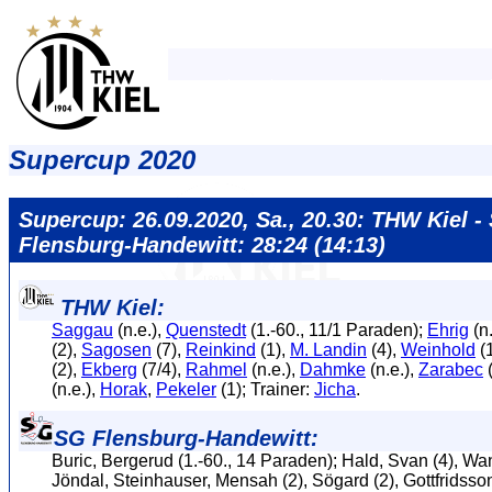
Supercup 2020
Supercup: 26.09.2020, Sa., 20.30: THW Kiel -
Flensburg-Handewitt: 28:24 (14:13)
THW Kiel:
Saggau
(n.e.),
Quenstedt
(1.-60., 11/1 Paraden);
Ehrig
(n.
(2),
Sagosen
(7),
Reinkind
(1),
M. Landin
(4),
Weinhold
(
(2),
Ekberg
(7/4),
Rahmel
(n.e.),
Dahmke
(n.e.),
Zarabec
(
(n.e.),
Horak
,
Pekeler
(1); Trainer:
Jicha
.
SG Flensburg-Handewitt:
Buric, Bergerud (1.-60., 14 Paraden); Hald, Svan (4), Wa
Jöndal, Steinhauser, Mensah (2), Sögard (2), Gottfridsso