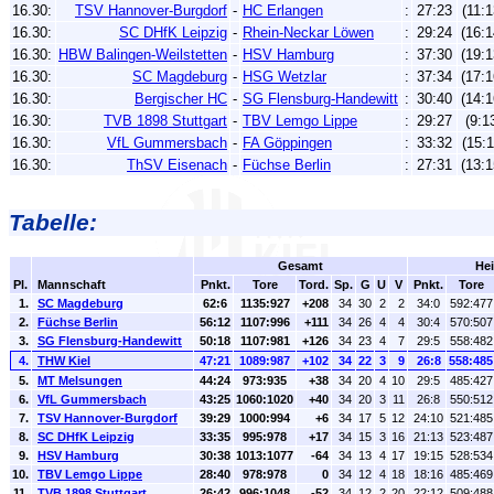
16.30:
TSV Hannover-Burgdorf
-
HC Erlangen
:
27:23
(11:1
16.30:
SC DHfK Leipzig
-
Rhein-Neckar Löwen
:
29:24
(16:1
16.30:
HBW Balingen-Weilstetten
-
HSV Hamburg
:
37:30
(19:1
16.30:
SC Magdeburg
-
HSG Wetzlar
:
37:34
(17:1
16.30:
Bergischer HC
-
SG Flensburg-Handewitt
:
30:40
(14:1
16.30:
TVB 1898 Stuttgart
-
TBV Lemgo Lippe
:
29:27
(9:1
16.30:
VfL Gummersbach
-
FA Göppingen
:
33:32
(15:1
16.30:
ThSV Eisenach
-
Füchse Berlin
:
27:31
(13:1
Tabelle:
Gesamt
He
Pl.
Mannschaft
Pnkt.
Tore
Tord.
Sp.
G
U
V
Pnkt.
Tore
1.
SC Magdeburg
62:6
1135:927
+208
34
30
2
2
34:0
592:477
2.
Füchse Berlin
56:12
1107:996
+111
34
26
4
4
30:4
570:507
3.
SG Flensburg-Handewitt
50:18
1107:981
+126
34
23
4
7
29:5
558:482
4.
THW Kiel
47:21
1089:987
+102
34
22
3
9
26:8
558:485
5.
MT Melsungen
44:24
973:935
+38
34
20
4
10
29:5
485:427
6.
VfL Gummersbach
43:25
1060:1020
+40
34
20
3
11
26:8
550:512
7.
TSV Hannover-Burgdorf
39:29
1000:994
+6
34
17
5
12
24:10
521:485
8.
SC DHfK Leipzig
33:35
995:978
+17
34
15
3
16
21:13
523:487
9.
HSV Hamburg
30:38
1013:1077
-64
34
13
4
17
19:15
528:534
10.
TBV Lemgo Lippe
28:40
978:978
0
34
12
4
18
18:16
485:469
11.
TVB 1898 Stuttgart
26:42
996:1048
-52
34
12
2
20
22:12
509:488