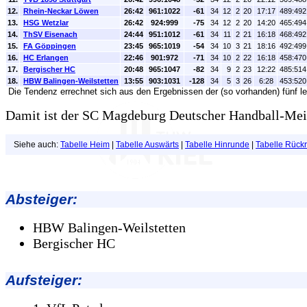
12.
Rhein-Neckar Löwen
26:42
961:1022
-61
34
12
2
20
17:17
489:492
13.
HSG Wetzlar
26:42
924:999
-75
34
12
2
20
14:20
465:494
14.
ThSV Eisenach
24:44
951:1012
-61
34
11
2
21
16:18
468:492
15.
FA Göppingen
23:45
965:1019
-54
34
10
3
21
18:16
492:499
16.
HC Erlangen
22:46
901:972
-71
34
10
2
22
16:18
458:470
17.
Bergischer HC
20:48
965:1047
-82
34
9
2
23
12:22
485:514
18.
HBW Balingen-Weilstetten
13:55
903:1031
-128
34
5
3
26
6:28
453:520
Die Tendenz errechnet sich aus den Ergebnissen der (so vorhanden) fünf le
Damit ist der SC Magdeburg Deutscher Handball-Mei
Siehe auch:
Tabelle Heim
|
Tabelle Auswärts
|
Tabelle Hinrunde
|
Tabelle Rück
Absteiger:
HBW Balingen-Weilstetten
Bergischer HC
Aufsteiger: