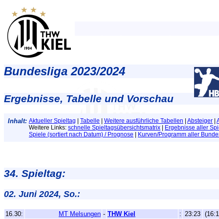
Bundesliga 2023/2024
Ergebnisse, Tabelle und Vorschau
Inhalt:
Aktueller Spieltag
|
Tabelle
|
Weitere ausführliche Tabellen
|
Absteiger
|
Weitere Links:
schnelle Spieltagsübersichtsmatrix
|
Ergebnisse aller Spi
Spiele (sortiert nach Datum) / Prognose
|
Kurven/Programm aller Bundes
34. Spieltag:
02. Juni 2024, So.:
16.30:
MT Melsungen
-
THW Kiel
:
23:23
(16:1