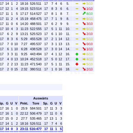
17
14
1
2
18:16
526:511
17
7
4
6
5.
5/10
17
12
1
4
19:15
523:514
17
8
3
6
6.
1/10
17
11
1
5
17:17
514:527
17
8
1
8
7.
8/10
17
11
2
4
15:19
458:475
17
7
1
9
8.
6/10
17
11
0
6
14:20
488:501
17
6
2
9
9.
3/10
17
10
4
3
11:23
522:555
17
5
1
11
10.
6/10
17
6
2
9
13:21
525:523
17
6
1
10
11.
2/10
17
8
3
6
5:29
455:528
17
2
1
14
12.
5/10
17
7
0
10
7:27
495:537
17
3
1
13
13.
0/10
17
6
1
10
6:28
438:528
17
3
0
14
14.
1/10
17
3
3
11
9:25
443:494
17
4
1
12
16.
6/10
17
4
0
13
10:24
452:518
17
5
0
12
17.
4/10
17
2
2
13
11:23
471:540
17
5
1
11
15.
5/10
17
2
0
15
2:32
380:511
17
1
0
16
18.
2/10
Auswärts
Sp.
G
U
V
Pnkt.
Tore
Sp.
G
U
V
17
16
1
0
25:9
584:501
17
11
3
3
17
16
1
0
22:12
506:479
17
11
0
6
17
15
0
2
27:7
535:465
17
13
1
3
17
14
1
2
18:16
526:511
17
7
4
6
17
14
0
3
23:11
516:477
17
11
1
5