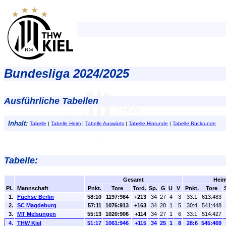
Bundesliga 2024/2025
Ausführliche Tabellen
Inhalt:
Tabelle
|
Tabelle Heim
|
Tabelle Auswärts
|
Tabelle Hinrunde
|
Tabelle Rückrunde
Tabelle:
Gesamt
Hei
Pl.
Mannschaft
Pnkt.
Tore
Tord.
Sp.
G
U
V
Pnkt.
Tore
1.
Füchse Berlin
58:10
1197:984
+213
34
27
4
3
33:1
613:483
2.
SC Magdeburg
57:11
1076:913
+163
34
28
1
5
30:4
541:448
3.
MT Melsungen
55:13
1020:906
+114
34
27
1
6
33:1
514:427
4.
THW Kiel
51:17
1061:946
+115
34
25
1
8
28:6
545:469