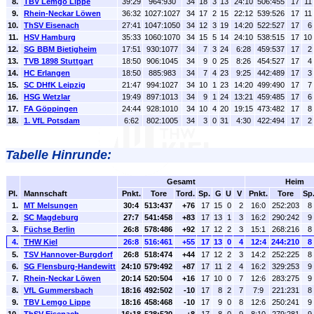
8.
TBV Lemgo Lippe
39:29
964:930
34
18
3
13
24:10
506:455
17
11
9.
Rhein-Neckar Löwen
36:32
1027:1027
34
17
2
15
22:12
539:526
17
11
10.
ThSV Eisenach
27:41
1047:1050
34
12
3
19
14:20
522:527
17
6
11.
HSV Hamburg
35:33
1060:1070
34
15
5
14
24:10
538:515
17
10
12.
SG BBM Bietigheim
17:51
930:1077
34
7
3
24
6:28
459:537
17
2
13.
TVB 1898 Stuttgart
18:50
906:1045
34
9
0
25
8:26
454:527
17
4
14.
HC Erlangen
18:50
885:983
34
7
4
23
9:25
442:489
17
3
15.
SC DHfK Leipzig
21:47
994:1027
34
10
1
23
14:20
499:490
17
7
16.
HSG Wetzlar
19:49
897:1013
34
9
1
24
13:21
459:485
17
6
17.
FA Göppingen
24:44
928:1010
34
10
4
20
19:15
473:482
17
8
18.
1. VfL Potsdam
6:62
802:1005
34
3
0
31
4:30
422:494
17
2
Tabelle Hinrunde:
Gesamt
Heim
Pl.
Mannschaft
Pnkt.
Tore
Tord.
Sp.
G
U
V
Pnkt.
Tore
Sp
1.
MT Melsungen
30:4
513:437
+76
17
15
0
2
16:0
252:203
8
2.
SC Magdeburg
27:7
541:458
+83
17
13
1
3
16:2
290:242
9
3.
Füchse Berlin
26:8
578:486
+92
17
12
2
3
15:1
268:216
8
4.
THW Kiel
26:8
516:461
+55
17
13
0
4
12:4
244:210
8
5.
TSV Hannover-Burgdorf
26:8
518:474
+44
17
12
2
3
14:2
252:225
8
6.
SG Flensburg-Handewitt
24:10
579:492
+87
17
11
2
4
16:2
329:253
9
7.
Rhein-Neckar Löwen
20:14
520:504
+16
17
10
0
7
12:6
283:275
9
8.
VfL Gummersbach
18:16
492:502
-10
17
8
2
7
7:9
221:231
8
9.
TBV Lemgo Lippe
18:16
458:468
-10
17
9
0
8
12:6
250:241
9