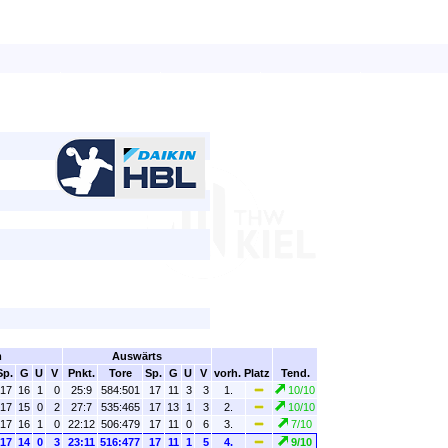
m
Auswärts
Sp.
G
U
V
Pnkt.
Tore
Sp.
G
U
V
vorh. Platz
Tend.
17
16
1
0
25:9
584:501
17
11
3
3
1.
10/10
17
15
0
2
27:7
535:465
17
13
1
3
2.
10/10
17
16
1
0
22:12
506:479
17
11
0
6
3.
7/10
17
14
0
3
23:11
516:477
17
11
1
5
4.
9/10