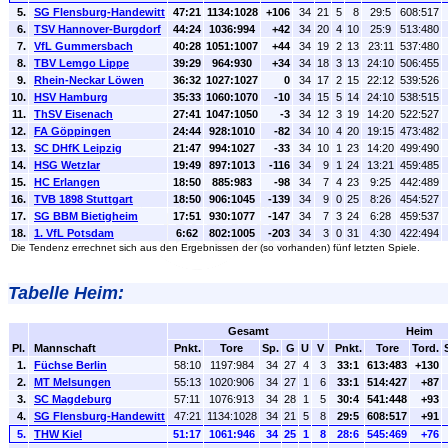
5.
SG Flensburg-Handewitt
47:21
1134:1028
+106
34
21
5
8
29:5
608:517
6.
TSV Hannover-Burgdorf
44:24
1036:994
+42
34
20
4
10
25:9
513:480
7.
VfL Gummersbach
40:28
1051:1007
+44
34
19
2
13
23:11
537:480
8.
TBV Lemgo Lippe
39:29
964:930
+34
34
18
3
13
24:10
506:455
9.
Rhein-Neckar Löwen
36:32
1027:1027
0
34
17
2
15
22:12
539:526
10.
HSV Hamburg
35:33
1060:1070
-10
34
15
5
14
24:10
538:515
11.
ThSV Eisenach
27:41
1047:1050
-3
34
12
3
19
14:20
522:527
12.
FA Göppingen
24:44
928:1010
-82
34
10
4
20
19:15
473:482
13.
SC DHfK Leipzig
21:47
994:1027
-33
34
10
1
23
14:20
499:490
14.
HSG Wetzlar
19:49
897:1013
-116
34
9
1
24
13:21
459:485
15.
HC Erlangen
18:50
885:983
-98
34
7
4
23
9:25
442:489
16.
TVB 1898 Stuttgart
18:50
906:1045
-139
34
9
0
25
8:26
454:527
17.
SG BBM Bietigheim
17:51
930:1077
-147
34
7
3
24
6:28
459:537
18.
1. VfL Potsdam
6:62
802:1005
-203
34
3
0
31
4:30
422:494
Die Tendenz errechnet sich aus den Ergebnissen der (so vorhanden) fünf letzten Spiele.
Tabelle Heim:
Gesamt
Heim
Pl.
Mannschaft
Pnkt.
Tore
Sp.
G
U
V
Pnkt.
Tore
Tord.
1.
Füchse Berlin
58:10
1197:984
34
27
4
3
33:1
613:483
+130
2.
MT Melsungen
55:13
1020:906
34
27
1
6
33:1
514:427
+87
3.
SC Magdeburg
57:11
1076:913
34
28
1
5
30:4
541:448
+93
4.
SG Flensburg-Handewitt
47:21
1134:1028
34
21
5
8
29:5
608:517
+91
5.
THW Kiel
51:17
1061:946
34
25
1
8
28:6
545:469
+76