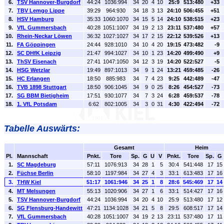
6.
TSV Hannover-Burgdorf
44:24
1036:994
34
20
4
10
25:9
513:480
+33
7.
TBV Lemgo Lippe
39:29
964:930
34
18
3
13
24:10
506:455
+51
8.
HSV Hamburg
35:33
1060:1070
34
15
5
14
24:10
538:515
+23
9.
VfL Gummersbach
40:28
1051:1007
34
19
2
13
23:11
537:480
+57
10.
Rhein-Neckar Löwen
36:32
1027:1027
34
17
2
15
22:12
539:526
+13
11.
FA Göppingen
24:44
928:1010
34
10
4
20
19:15
473:482
-9
12.
SC DHfK Leipzig
21:47
994:1027
34
10
1
23
14:20
499:490
+9
13.
ThSV Eisenach
27:41
1047:1050
34
12
3
19
14:20
522:527
-5
14.
HSG Wetzlar
19:49
897:1013
34
9
1
24
13:21
459:485
-26
15.
HC Erlangen
18:50
885:983
34
7
4
23
9:25
442:489
-47
16.
TVB 1898 Stuttgart
18:50
906:1045
34
9
0
25
8:26
454:527
-73
17.
SG BBM Bietigheim
17:51
930:1077
34
7
3
24
6:28
459:537
-78
18.
1. VfL Potsdam
6:62
802:1005
34
3
0
31
4:30
422:494
-72
Tabelle Auswärts:
Gesamt
Heim
Pl.
Mannschaft
Pnkt.
Tore
Sp.
G
U
V
Pnkt.
Tore
Sp.
G
1.
SC Magdeburg
57:11
1076:913
34
28
1
5
30:4
541:448
17
15
2.
Füchse Berlin
58:10
1197:984
34
27
4
3
33:1
613:483
17
16
3.
THW Kiel
51:17
1061:946
34
25
1
8
28:6
545:469
17
14
4.
MT Melsungen
55:13
1020:906
34
27
1
6
33:1
514:427
17
16
5.
TSV Hannover-Burgdorf
44:24
1036:994
34
20
4
10
25:9
513:480
17
12
6.
SG Flensburg-Handewitt
47:21
1134:1028
34
21
5
8
29:5
608:517
17
14
7.
VfL Gummersbach
40:28
1051:1007
34
19
2
13
23:11
537:480
17
11