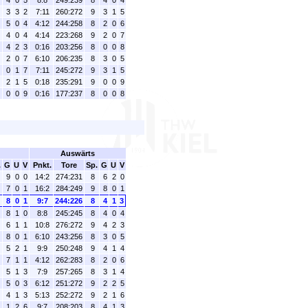
4
0
5
8:8
249:239
8
4
0
4
3
3
2
7:11
260:272
9
3
1
5
5
0
4
4:12
244:258
8
2
0
6
4
0
4
4:14
223:268
9
2
0
7
4
2
3
0:16
203:256
8
0
0
8
2
0
7
6:10
206:235
8
3
0
5
0
1
7
7:11
245:272
9
3
1
5
2
1
5
0:18
235:291
9
0
0
9
0
0
9
0:16
177:237
8
0
0
8
Auswärts
.
G
U
V
Pnkt.
Tore
Sp.
G
U
V
9
0
0
14:2
274:231
8
6
2
0
7
0
1
16:2
284:249
9
8
0
1
8
0
1
9:7
244:226
8
4
1
3
8
1
0
8:8
245:245
8
4
0
4
6
1
1
10:8
276:272
9
4
2
3
8
0
1
6:10
243:256
8
3
0
5
5
2
1
9:9
250:248
9
4
1
4
7
1
1
4:12
262:283
8
2
0
6
5
1
3
7:9
257:265
8
3
1
4
5
0
3
6:12
251:272
9
2
2
5
4
1
3
5:13
252:272
9
2
1
6
1
2
6
9:7
208:203
8
4
1
3