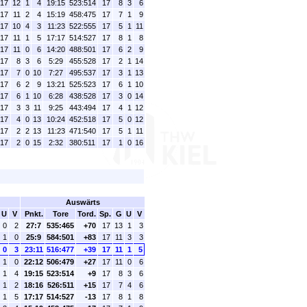
17
12
1
4
19:15
523:514
17
8
3
6
17
11
2
4
15:19
458:475
17
7
1
9
17
10
4
3
11:23
522:555
17
5
1
11
17
11
1
5
17:17
514:527
17
8
1
8
17
11
0
6
14:20
488:501
17
6
2
9
17
8
3
6
5:29
455:528
17
2
1
14
17
7
0
10
7:27
495:537
17
3
1
13
17
6
2
9
13:21
525:523
17
6
1
10
17
6
1
10
6:28
438:528
17
3
0
14
17
3
3
11
9:25
443:494
17
4
1
12
17
4
0
13
10:24
452:518
17
5
0
12
17
2
2
13
11:23
471:540
17
5
1
11
17
2
0
15
2:32
380:511
17
1
0
16
Auswärts
U
V
Pnkt.
Tore
Tord.
Sp.
G
U
V
0
2
27:7
535:465
+70
17
13
1
3
1
0
25:9
584:501
+83
17
11
3
3
0
3
23:11
516:477
+39
17
11
1
5
1
0
22:12
506:479
+27
17
11
0
6
1
4
19:15
523:514
+9
17
8
3
6
1
2
18:16
526:511
+15
17
7
4
6
1
5
17:17
514:527
-13
17
8
1
8