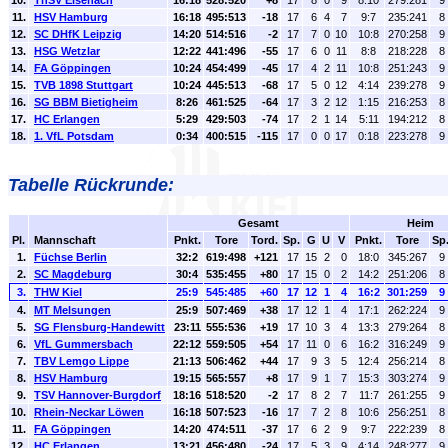
10.
ThSV Eisenach
16:18
528:520
+8
17
8
0
9
8:10
279:281
9
11.
HSV Hamburg
16:18
495:513
-18
17
6
4
7
9:7
235:241
8
12.
SC DHfK Leipzig
14:20
514:516
-2
17
7
0
10
10:8
270:258
9
13.
HSG Wetzlar
12:22
441:496
-55
17
6
0
11
8:8
218:228
8
14.
FA Göppingen
10:24
454:499
-45
17
4
2
11
10:8
251:243
9
15.
TVB 1898 Stuttgart
10:24
445:513
-68
17
5
0
12
4:14
239:278
9
16.
SG BBM Bietigheim
8:26
461:525
-64
17
3
2
12
1:15
216:253
8
17.
HC Erlangen
5:29
429:503
-74
17
2
1
14
5:11
194:212
8
18.
1. VfL Potsdam
0:34
400:515
-115
17
0
0
17
0:18
223:278
9
Tabelle Rückrunde:
Gesamt
Heim
Pl.
Mannschaft
Pnkt.
Tore
Tord.
Sp.
G
U
V
Pnkt.
Tore
Sp
1.
Füchse Berlin
32:2
619:498
+121
17
15
2
0
18:0
345:267
9
2.
SC Magdeburg
30:4
535:455
+80
17
15
0
2
14:2
251:206
8
3.
THW Kiel
25:9
545:485
+60
17
12
1
4
16:2
301:259
9
4.
MT Melsungen
25:9
507:469
+38
17
12
1
4
17:1
262:224
9
5.
SG Flensburg-Handewitt
23:11
555:536
+19
17
10
3
4
13:3
279:264
8
6.
VfL Gummersbach
22:12
559:505
+54
17
11
0
6
16:2
316:249
9
7.
TBV Lemgo Lippe
21:13
506:462
+44
17
9
3
5
12:4
256:214
8
8.
HSV Hamburg
19:15
565:557
+8
17
9
1
7
15:3
303:274
9
9.
TSV Hannover-Burgdorf
18:16
518:520
-2
17
8
2
7
11:7
261:255
9
10.
Rhein-Neckar Löwen
16:18
507:523
-16
17
7
2
8
10:6
256:251
8
11.
FA Göppingen
14:20
474:511
-37
17
6
2
9
9:7
222:239
8
12.
HC Erlangen
13:21
456:480
-24
17
5
3
9
4:14
248:277
9