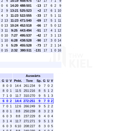
2
4
15:19
458:475
-17
17
7
1
9
0
6
14:20
488:501
-13
17
6
2
9
2
9
13:21
525:523
+2
17
6
1
10
4
3
11:23
522:555
-33
17
5
1
11
2
13
11:23
471:540
-69
17
5
1
11
0
13
10:24
452:518
-66
17
5
0
12
3
11
9:25
443:494
-51
17
4
1
12
0
10
7:27
495:537
-42
17
3
1
13
1
10
6:28
438:528
-90
17
3
0
14
3
6
5:29
455:528
-73
17
2
1
14
0
15
2:32
380:511
-131
17
1
0
16
Auswärts
.
G
U
V
Pnkt.
Tore
Sp.
G
U
V
8
0
0
14:4
261:234
9
7
0
2
8
0
1
11:5
251:216
8
5
1
2
7
1
0
11:7
310:270
9
5
1
3
6
0
2
14:4
272:251
9
7
0
2
7
0
1
12:6
266:249
9
5
2
2
8
0
1
8:8
250:239
8
3
2
3
6
0
3
8:8
237:229
8
4
0
4
3
1
4
11:7
271:271
9
5
1
3
6
0
3
6:10
208:227
8
3
0
5