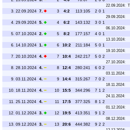
22.09.2024:
T
3.
22.09.2024
7.
3
4:2
113:105
2
0
1
29.09.2024:
4.
29.09.2024
5.
4
6:2
143:132
3
0
1
06.10.2024:
5.
07.10.2024
2.
5
8:2
177:157
4
0
1
13.10.2024:
6.
14.10.2024
1.
6
10:2
211:184
5
0
1
19.10.2024:
7.
20.10.2024
4.
7
10:4
242:217
5
0
2
27.10.2024:
8.
28.10.2024
4.
8
12:4
280:241
6
0
2
03.11.2024:
9.
03.11.2024
4.
9
14:4
315:267
7
0
2
18.11.2024:
10.
18.11.2024
4.
10
15:5
344:296
7
1
2
24.11.2024:
11.
25.11.2024
4.
11
17:5
377:325
8
1
2
01.12.2024:
12.
01.12.2024
3.
12
19:5
413:351
9
1
2
08.12.2024:
13.
09.12.2024
3.
13
20:6
444:382
9
2
2
12.12.2024: