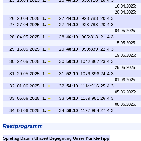
25.
10.04.2025
1.
25
40:10
850:716
18
4
3
16.04.2025:
20.04.2025:
26.
20.04.2025
1.
27
44:10
923:783
20
4
3
27.
27.04.2025
1.
27
44:10
923:783
20
4
3
04.05.2025:
28.
04.05.2025
1.
28
46:10
965:813
21
4
3
15.05.2025:
29.
16.05.2025
1.
29
48:10
999:839
22
4
3
19.05.2025:
30.
22.05.2025
1.
30
50:10
1042:867
23
4
3
29.05.2025:
31.
29.05.2025
1.
31
52:10
1079:896
24
4
3
01.06.2025:
32.
01.06.2025
1.
32
54:10
1114:916
25
4
3
05.06.2025:
33.
05.06.2025
1.
33
56:10
1159:951
26
4
3
08.06.2025:
34.
08.06.2025
1.
34
58:10
1197:984
27
4
3
Restprogramm
Spieltag
Datum
Uhrzeit
Begegnung
Unser Punkte-Tipp