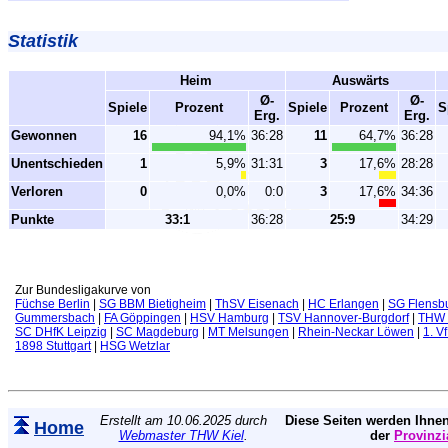
Statistik
Heim
Auswärts
Ø-
Ø-
Spiele
Prozent
Spiele
Prozent
S
Erg.
Erg.
Gewonnen
16
94,1%
36:28
11
64,7%
36:28
Unentschieden
1
5,9%
31:31
3
17,6%
28:28
Verloren
0
0,0%
0:0
3
17,6%
34:36
Punkte
33:1
36:28
25:9
34:29
Zur Bundesligakurve von
Füchse Berlin
|
SG BBM Bietigheim
|
ThSV Eisenach
|
HC Erlangen
|
SG Flensb
Gummersbach
|
FA Göppingen
|
HSV Hamburg
|
TSV Hannover-Burgdorf
|
THW 
SC DHfK Leipzig
|
SC Magdeburg
|
MT Melsungen
|
Rhein-Neckar Löwen
|
1. V
1898 Stuttgart
|
HSG Wetzlar
Erstellt am 10.06.2025 durch
Diese Seiten werden Ihnen
Home
Webmaster THW Kiel
.
der
Provinzi