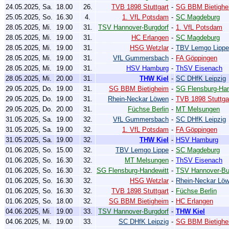
24.05.2025, Sa.
18.00
26.
TVB 1898 Stuttgart
-
SG BBM Bietighe
25.05.2025, So.
16.30
4.
1. VfL Potsdam
-
SC Magdeburg
28.05.2025, Mi.
19.00
31.
TSV Hannover-Burgdorf
-
1. VfL Potsdam
28.05.2025, Mi.
19.00
31.
HC Erlangen
-
SC Magdeburg
28.05.2025, Mi.
19.00
31.
HSG Wetzlar
-
TBV Lemgo Lippe
28.05.2025, Mi.
19.00
31.
VfL Gummersbach
-
FA Göppingen
28.05.2025, Mi.
19.00
31.
HSV Hamburg
-
ThSV Eisenach
28.05.2025, Mi.
20.00
31.
THW Kiel
-
SC DHfK Leipzig
29.05.2025, Do.
19.00
31.
SG BBM Bietigheim
-
SG Flensburg-Han
29.05.2025, Do.
19.00
31.
Rhein-Neckar Löwen
-
TVB 1898 Stuttga
29.05.2025, Do.
20.00
31.
Füchse Berlin
-
MT Melsungen
31.05.2025, Sa.
19.00
32.
VfL Gummersbach
-
SC DHfK Leipzig
31.05.2025, Sa.
19.00
32.
1. VfL Potsdam
-
FA Göppingen
31.05.2025, Sa.
19.00
32.
THW Kiel
-
HSV Hamburg
01.06.2025, So.
15.00
32.
TBV Lemgo Lippe
-
SC Magdeburg
01.06.2025, So.
16.30
32.
MT Melsungen
-
ThSV Eisenach
01.06.2025, So.
16.30
32.
SG Flensburg-Handewitt
-
TSV Hannover-Bu
01.06.2025, So.
16.30
32.
HSG Wetzlar
-
Rhein-Neckar Lö
01.06.2025, So.
16.30
32.
TVB 1898 Stuttgart
-
Füchse Berlin
01.06.2025, So.
18.00
32.
SG BBM Bietigheim
-
HC Erlangen
04.06.2025, Mi.
19.00
33.
TSV Hannover-Burgdorf
-
THW Kiel
04.06.2025, Mi.
19.00
33.
SC DHfK Leipzig
-
SG BBM Bietighe