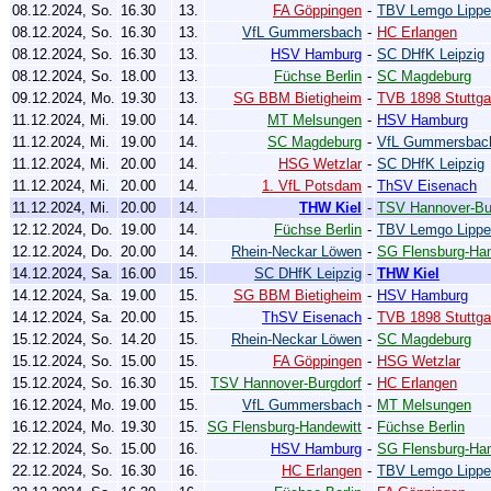
08.12.2024, So.
16.30
13.
FA Göppingen
-
TBV Lemgo Lippe
08.12.2024, So.
16.30
13.
VfL Gummersbach
-
HC Erlangen
08.12.2024, So.
16.30
13.
HSV Hamburg
-
SC DHfK Leipzig
08.12.2024, So.
18.00
13.
Füchse Berlin
-
SC Magdeburg
09.12.2024, Mo.
19.30
13.
SG BBM Bietigheim
-
TVB 1898 Stuttga
11.12.2024, Mi.
19.00
14.
MT Melsungen
-
HSV Hamburg
11.12.2024, Mi.
19.00
14.
SC Magdeburg
-
VfL Gummersbac
11.12.2024, Mi.
20.00
14.
HSG Wetzlar
-
SC DHfK Leipzig
11.12.2024, Mi.
20.00
14.
1. VfL Potsdam
-
ThSV Eisenach
11.12.2024, Mi.
20.00
14.
THW Kiel
-
TSV Hannover-Bu
12.12.2024, Do.
19.00
14.
Füchse Berlin
-
TBV Lemgo Lippe
12.12.2024, Do.
20.00
14.
Rhein-Neckar Löwen
-
SG Flensburg-Han
14.12.2024, Sa.
16.00
15.
SC DHfK Leipzig
-
THW Kiel
14.12.2024, Sa.
19.00
15.
SG BBM Bietigheim
-
HSV Hamburg
14.12.2024, Sa.
20.00
15.
ThSV Eisenach
-
TVB 1898 Stuttga
15.12.2024, So.
14.20
15.
Rhein-Neckar Löwen
-
SC Magdeburg
15.12.2024, So.
15.00
15.
FA Göppingen
-
HSG Wetzlar
15.12.2024, So.
16.30
15.
TSV Hannover-Burgdorf
-
HC Erlangen
16.12.2024, Mo.
19.00
15.
VfL Gummersbach
-
MT Melsungen
16.12.2024, Mo.
19.30
15.
SG Flensburg-Handewitt
-
Füchse Berlin
22.12.2024, So.
15.00
16.
HSV Hamburg
-
SG Flensburg-Han
22.12.2024, So.
16.30
16.
HC Erlangen
-
TBV Lemgo Lippe