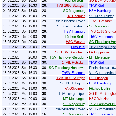
04.05.2025, So.
16.30
28.
Füchse Berlin
-
SG BBM Bietighe
04.05.2025, So.
16.30
28.
TVB 1898 Stuttgart
-
THW Kiel
04.05.2025, So.
18.00
28.
SC Magdeburg
-
HSV Hamburg
15.05.2025, Do.
19.00
29.
HC Erlangen
-
SC DHfK Leipzig
15.05.2025, Do.
19.00
29.
Rhein-Neckar Löwen
-
1. VfL Potsdam
15.05.2025, Do.
19.00
29.
VfL Gummersbach
-
SC Magdeburg
15.05.2025, Do.
19.00
29.
HSV Hamburg
-
TVB 1898 Stuttga
15.05.2025, Do.
20.00
29.
Füchse Berlin
-
ThSV Eisenach
15.05.2025, Do.
20.00
29.
HSG Wetzlar
-
SG Flensburg-Han
15.05.2025, Do.
20.00
29.
THW Kiel
-
TBV Lemgo Lippe
16.05.2025, Fr.
19.00
29.
SG BBM Bietigheim
-
FA Göppingen
16.05.2025, Fr.
20.00
29.
TSV Hannover-Burgdorf
-
MT Melsungen
18.05.2025, So.
15.00
30.
1. VfL Potsdam
-
THW Kiel
18.05.2025, So.
16.30
30.
SG Flensburg-Handewitt
-
Rhein-Neckar Lö
18.05.2025, So.
16.30
30.
ThSV Eisenach
-
VfL Gummersbac
18.05.2025, So.
18.00
30.
TVB 1898 Stuttgart
-
HC Erlangen
19.05.2025, Mo.
19.00
30.
SC DHfK Leipzig
-
HSV Hamburg
19.05.2025, Mo.
19.00
30.
FA Göppingen
-
Füchse Berlin
19.05.2025, Mo.
19.00
30.
TBV Lemgo Lippe
-
SG BBM Bietighe
19.05.2025, Mo.
20.00
30.
MT Melsungen
-
HSG Wetzlar
19.05.2025, Mo.
20.00
30.
SC Magdeburg
-
TSV Hannover-Bu
21.05.2025, Mi.
19.00
12.
Rhein-Neckar Löwen
-
VfL Gummersbac
22.05.2025, Do.
19.00
16.
SC Magdeburg
-
ThSV Eisenach