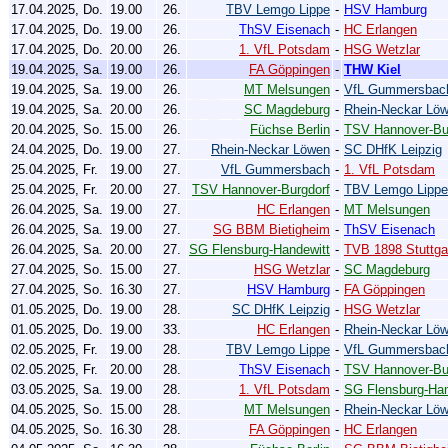
17.04.2025, Do.
19.00
26.
TBV Lemgo Lippe
-
HSV Hamburg
17.04.2025, Do.
19.00
26.
ThSV Eisenach
-
HC Erlangen
17.04.2025, Do.
20.00
26.
1. VfL Potsdam
-
HSG Wetzlar
19.04.2025, Sa.
19.00
26.
FA Göppingen
-
THW Kiel
19.04.2025, Sa.
19.00
26.
MT Melsungen
-
VfL Gummersbac
19.04.2025, Sa.
20.00
26.
SC Magdeburg
-
Rhein-Neckar Lö
20.04.2025, So.
15.00
26.
Füchse Berlin
-
TSV Hannover-Bu
24.04.2025, Do.
19.00
27.
Rhein-Neckar Löwen
-
SC DHfK Leipzig
25.04.2025, Fr.
19.00
27.
VfL Gummersbach
-
1. VfL Potsdam
25.04.2025, Fr.
20.00
27.
TSV Hannover-Burgdorf
-
TBV Lemgo Lippe
26.04.2025, Sa.
19.00
27.
HC Erlangen
-
MT Melsungen
26.04.2025, Sa.
19.00
27.
SG BBM Bietigheim
-
ThSV Eisenach
26.04.2025, Sa.
20.00
27.
SG Flensburg-Handewitt
-
TVB 1898 Stuttga
27.04.2025, So.
15.00
27.
HSG Wetzlar
-
SC Magdeburg
27.04.2025, So.
16.30
27.
HSV Hamburg
-
FA Göppingen
01.05.2025, Do.
19.00
28.
SC DHfK Leipzig
-
HSG Wetzlar
01.05.2025, Do.
19.00
33.
HC Erlangen
-
Rhein-Neckar Lö
02.05.2025, Fr.
19.00
28.
TBV Lemgo Lippe
-
VfL Gummersbac
02.05.2025, Fr.
20.00
28.
ThSV Eisenach
-
TSV Hannover-Bu
03.05.2025, Sa.
19.00
28.
1. VfL Potsdam
-
SG Flensburg-Han
04.05.2025, So.
15.00
28.
MT Melsungen
-
Rhein-Neckar Lö
04.05.2025, So.
16.30
28.
FA Göppingen
-
HC Erlangen