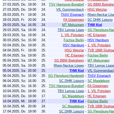
27.03.2025, Do.
19.00
24.
TSV Hannover-Burgdorf
-
SG BBM Bietighe
27.03.2025, Do.
19.00
24.
VfL Gummersbach
-
HSG Wetzlar
28.03.2025, Fr.
19.00
24.
ThSV Eisenach
-
Rhein-Neckar Lö
28.03.2025, Fr.
20.00
24.
FA Göppingen
-
SC DHfK Leipzig
29.03.2025, Sa.
16.05
24.
MT Melsungen
-
THW Kiel
29.03.2025, Sa.
19.00
24.
TBV Lemgo Lippe
-
SG Flensburg-Han
29.03.2025, Sa.
19.00
24.
1. VfL Potsdam
-
HC Erlangen
30.03.2025, So.
15.00
24.
Füchse Berlin
-
HSV Hamburg
03.04.2025, Do.
19.00
25.
HSV Hamburg
-
1. VfL Potsdam
04.04.2025, Fr.
19.00
25.
HSG Wetzlar
-
TVB 1898 Stuttga
05.04.2025, Sa.
19.00
25.
HC Erlangen
-
Füchse Berlin
05.04.2025, Sa.
19.00
25.
SG BBM Bietigheim
-
MT Melsungen
05.04.2025, Sa.
19.00
25.
Rhein-Neckar Löwen
-
TBV Lemgo Lippe
05.04.2025, Sa.
20.00
25.
THW Kiel
-
VfL Gummersbac
06.04.2025, So.
15.00
25.
SG Flensburg-Handewitt
-
ThSV Eisenach
06.04.2025, So.
16.00
25.
SC DHfK Leipzig
-
SC Magdeburg
06.04.2025, So.
16.30
25.
TSV Hannover-Burgdorf
-
FA Göppingen
10.04.2025, Do.
19.00
15.
TBV Lemgo Lippe
-
1. VfL Potsdam
10.04.2025, Do.
19.00
17.
SC Magdeburg
-
HC Erlangen
16.04.2025, Mi.
19.00
27.
THW Kiel
-
Füchse Berlin
16.04.2025, Mi.
20.00
24.
SC Magdeburg
-
TVB 1898 Stuttga
17.04.2025, Do.
19.00
26.
SC DHfK Leipzig
-
SG Flensburg-Han