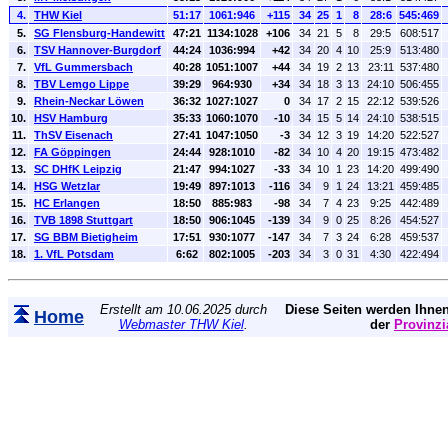
4.
THW Kiel
51:17
1061:946
+115
34
25
1
8
28:6
545:469
5.
SG Flensburg-Handewitt
47:21
1134:1028
+106
34
21
5
8
29:5
608:517
6.
TSV Hannover-Burgdorf
44:24
1036:994
+42
34
20
4
10
25:9
513:480
7.
VfL Gummersbach
40:28
1051:1007
+44
34
19
2
13
23:11
537:480
8.
TBV Lemgo Lippe
39:29
964:930
+34
34
18
3
13
24:10
506:455
9.
Rhein-Neckar Löwen
36:32
1027:1027
0
34
17
2
15
22:12
539:526
10.
HSV Hamburg
35:33
1060:1070
-10
34
15
5
14
24:10
538:515
11.
ThSV Eisenach
27:41
1047:1050
-3
34
12
3
19
14:20
522:527
12.
FA Göppingen
24:44
928:1010
-82
34
10
4
20
19:15
473:482
13.
SC DHfK Leipzig
21:47
994:1027
-33
34
10
1
23
14:20
499:490
14.
HSG Wetzlar
19:49
897:1013
-116
34
9
1
24
13:21
459:485
15.
HC Erlangen
18:50
885:983
-98
34
7
4
23
9:25
442:489
16.
TVB 1898 Stuttgart
18:50
906:1045
-139
34
9
0
25
8:26
454:527
17.
SG BBM Bietigheim
17:51
930:1077
-147
34
7
3
24
6:28
459:537
18.
1. VfL Potsdam
6:62
802:1005
-203
34
3
0
31
4:30
422:494
Erstellt am 10.06.2025 durch
Diese Seiten werden Ihnen
Home
Webmaster THW Kiel
.
der
Provinzi