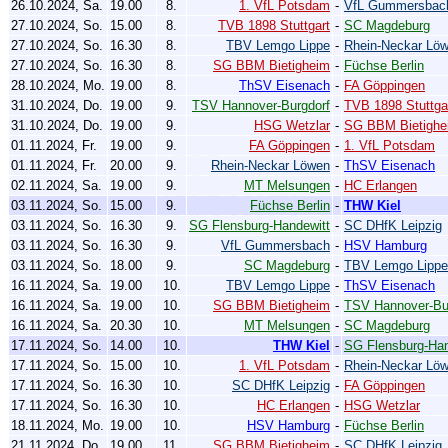
26.10.2024, Sa.
19.00
8.
1. VfL Potsdam
-
VfL Gummersbac
27.10.2024, So.
15.00
8.
TVB 1898 Stuttgart
-
SC Magdeburg
27.10.2024, So.
16.30
8.
TBV Lemgo Lippe
-
Rhein-Neckar Lö
27.10.2024, So.
16.30
8.
SG BBM Bietigheim
-
Füchse Berlin
28.10.2024, Mo.
19.00
8.
ThSV Eisenach
-
FA Göppingen
31.10.2024, Do.
19.00
9.
TSV Hannover-Burgdorf
-
TVB 1898 Stuttga
31.10.2024, Do.
19.00
9.
HSG Wetzlar
-
SG BBM Bietighe
01.11.2024, Fr.
19.00
9.
FA Göppingen
-
1. VfL Potsdam
01.11.2024, Fr.
20.00
9.
Rhein-Neckar Löwen
-
ThSV Eisenach
02.11.2024, Sa.
19.00
9.
MT Melsungen
-
HC Erlangen
03.11.2024, So.
15.00
9.
Füchse Berlin
-
THW Kiel
03.11.2024, So.
16.30
9.
SG Flensburg-Handewitt
-
SC DHfK Leipzig
03.11.2024, So.
16.30
9.
VfL Gummersbach
-
HSV Hamburg
03.11.2024, So.
18.00
9.
SC Magdeburg
-
TBV Lemgo Lippe
16.11.2024, Sa.
19.00
10.
TBV Lemgo Lippe
-
ThSV Eisenach
16.11.2024, Sa.
19.00
10.
SG BBM Bietigheim
-
TSV Hannover-Bu
16.11.2024, Sa.
20.30
10.
MT Melsungen
-
SC Magdeburg
17.11.2024, So.
14.00
10.
THW Kiel
-
SG Flensburg-Han
17.11.2024, So.
15.00
10.
1. VfL Potsdam
-
Rhein-Neckar Lö
17.11.2024, So.
16.30
10.
SC DHfK Leipzig
-
FA Göppingen
17.11.2024, So.
16.30
10.
HC Erlangen
-
HSG Wetzlar
18.11.2024, Mo.
19.00
10.
HSV Hamburg
-
Füchse Berlin
21.11.2024, Do.
19.00
11.
SG BBM Bietigheim
-
SC DHfK Leipzig