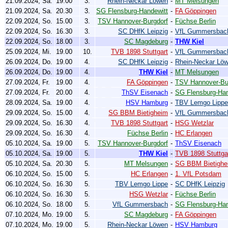
21.09.2024, Sa.
19.00
3.
Rhein-Neckar Löwen
-
MT Melsungen
21.09.2024, Sa.
20.30
3.
SG Flensburg-Handewitt
-
FA Göppingen
22.09.2024, So.
15.00
3.
TSV Hannover-Burgdorf
-
Füchse Berlin
22.09.2024, So.
16.30
3.
SC DHfK Leipzig
-
VfL Gummersbac
22.09.2024, So.
18.00
3.
SC Magdeburg
-
THW Kiel
25.09.2024, Mi.
19.00
10.
TVB 1898 Stuttgart
-
VfL Gummersbac
26.09.2024, Do.
19.00
4.
SC DHfK Leipzig
-
Rhein-Neckar Lö
26.09.2024, Do.
19.00
4.
THW Kiel
-
MT Melsungen
27.09.2024, Fr.
19.00
4.
FA Göppingen
-
TSV Hannover-Bu
27.09.2024, Fr.
20.00
4.
ThSV Eisenach
-
SG Flensburg-Han
28.09.2024, Sa.
19.00
4.
HSV Hamburg
-
TBV Lemgo Lippe
29.09.2024, So.
15.00
4.
SG BBM Bietigheim
-
VfL Gummersbac
29.09.2024, So.
16.30
4.
TVB 1898 Stuttgart
-
HSG Wetzlar
29.09.2024, So.
16.30
4.
Füchse Berlin
-
HC Erlangen
05.10.2024, Sa.
19.00
5.
TSV Hannover-Burgdorf
-
ThSV Eisenach
05.10.2024, Sa.
19.00
5.
THW Kiel
-
TVB 1898 Stuttga
05.10.2024, Sa.
20.30
5.
MT Melsungen
-
SG BBM Bietighe
06.10.2024, So.
15.00
5.
HC Erlangen
-
1. VfL Potsdam
06.10.2024, So.
16.30
5.
TBV Lemgo Lippe
-
SC DHfK Leipzig
06.10.2024, So.
16.30
5.
HSG Wetzlar
-
Füchse Berlin
06.10.2024, So.
18.00
5.
VfL Gummersbach
-
SG Flensburg-Han
07.10.2024, Mo.
19.00
5.
SC Magdeburg
-
FA Göppingen
07.10.2024, Mo.
19.00
5.
Rhein-Neckar Löwen
-
HSV Hamburg