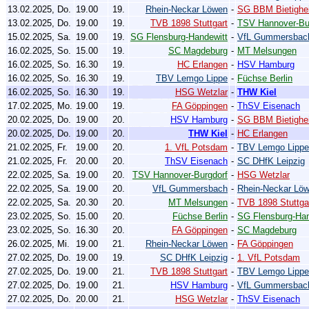
13.02.2025, Do.
19.00
19.
Rhein-Neckar Löwen
-
SG BBM Bietighe
13.02.2025, Do.
19.00
19.
TVB 1898 Stuttgart
-
TSV Hannover-Bu
15.02.2025, Sa.
19.00
19.
SG Flensburg-Handewitt
-
VfL Gummersbac
16.02.2025, So.
15.00
19.
SC Magdeburg
-
MT Melsungen
16.02.2025, So.
16.30
19.
HC Erlangen
-
HSV Hamburg
16.02.2025, So.
16.30
19.
TBV Lemgo Lippe
-
Füchse Berlin
16.02.2025, So.
16.30
19.
HSG Wetzlar
-
THW Kiel
17.02.2025, Mo.
19.00
19.
FA Göppingen
-
ThSV Eisenach
20.02.2025, Do.
19.00
20.
HSV Hamburg
-
SG BBM Bietighe
20.02.2025, Do.
19.00
20.
THW Kiel
-
HC Erlangen
21.02.2025, Fr.
19.00
20.
1. VfL Potsdam
-
TBV Lemgo Lippe
21.02.2025, Fr.
20.00
20.
ThSV Eisenach
-
SC DHfK Leipzig
22.02.2025, Sa.
19.00
20.
TSV Hannover-Burgdorf
-
HSG Wetzlar
22.02.2025, Sa.
19.00
20.
VfL Gummersbach
-
Rhein-Neckar Lö
22.02.2025, Sa.
20.30
20.
MT Melsungen
-
TVB 1898 Stuttga
23.02.2025, So.
15.00
20.
Füchse Berlin
-
SG Flensburg-Han
23.02.2025, So.
16.30
20.
FA Göppingen
-
SC Magdeburg
26.02.2025, Mi.
19.00
21.
Rhein-Neckar Löwen
-
FA Göppingen
27.02.2025, Do.
19.00
19.
SC DHfK Leipzig
-
1. VfL Potsdam
27.02.2025, Do.
19.00
21.
TVB 1898 Stuttgart
-
TBV Lemgo Lippe
27.02.2025, Do.
19.00
21.
HSV Hamburg
-
VfL Gummersbac
27.02.2025, Do.
20.00
21.
HSG Wetzlar
-
ThSV Eisenach