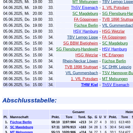
04.06.2025, Mi.
19.00
33.
MT Melsungen
-
TBV Lemgo Lippe
04.06.2025, Mi.
19.00
33.
ThSV Eisenach
-
1. VfL Potsdam
04.06.2025, Mi.
20.00
33.
SC Magdeburg
-
SG Flensburg-Han
05.06.2025, Do.
19.00
33.
FA Göppingen
-
TVB 1898 Stuttga
05.06.2025, Do.
19.00
33.
Füchse Berlin
-
VfL Gummersbac
05.06.2025, Do.
19.00
33.
HSV Hamburg
-
HSG Wetzlar
08.06.2025, So.
15.00
34.
TBV Lemgo Lippe
-
FA Göppingen
08.06.2025, So.
15.00
34.
SG BBM Bietigheim
-
SC Magdeburg
08.06.2025, So.
15.00
34.
SG Flensburg-Handewitt
-
HSV Hamburg
08.06.2025, So.
15.00
34.
HSG Wetzlar
-
HC Erlangen
08.06.2025, So.
15.00
34.
Rhein-Neckar Löwen
-
Füchse Berlin
08.06.2025, So.
15.00
34.
TVB 1898 Stuttgart
-
SC DHfK Leipzig
08.06.2025, So.
15.00
34.
VfL Gummersbach
-
TSV Hannover-Bu
08.06.2025, So.
15.00
34.
1. VfL Potsdam
-
MT Melsungen
08.06.2025, So.
15.00
34.
THW Kiel
-
ThSV Eisenach
Abschlusstabelle:
Gesamt
Hei
Pl.
Mannschaft
Pnkt.
Tore
Tord.
Sp.
G
U
V
Pnkt.
Tore
1.
Füchse Berlin
58:10
1197:984
+213
34
27
4
3
33:1
613:483
2.
SC Magdeburg
57:11
1076:913
+163
34
28
1
5
30:4
541:448
3.
MT Melsungen
55:13
1020:906
+114
34
27
1
6
33:1
514:427