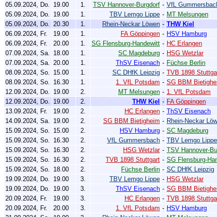
05.09.2024, Do.
19.00
1.
TSV Hannover-Burgdorf
-
VfL Gummersbac
05.09.2024, Do.
19.00
1.
TBV Lemgo Lippe
-
MT Melsungen
05.09.2024, Do.
20.30
1.
Rhein-Neckar Löwen
-
THW Kiel
06.09.2024, Fr.
19.00
1.
FA Göppingen
-
HSV Hamburg
06.09.2024, Fr.
20.00
1.
SG Flensburg-Handewitt
-
HC Erlangen
07.09.2024, Sa.
18.00
1.
SC Magdeburg
-
HSG Wetzlar
07.09.2024, Sa.
20.00
1.
ThSV Eisenach
-
Füchse Berlin
08.09.2024, So.
15.00
1.
SC DHfK Leipzig
-
TVB 1898 Stuttga
08.09.2024, So.
16.30
1.
1. VfL Potsdam
-
SG BBM Bietighe
12.09.2024, Do.
19.00
2.
MT Melsungen
-
1. VfL Potsdam
12.09.2024, Do.
19.00
2.
THW Kiel
-
FA Göppingen
13.09.2024, Fr.
19.00
2.
HC Erlangen
-
ThSV Eisenach
14.09.2024, Sa.
19.00
2.
SG BBM Bietigheim
-
Rhein-Neckar Lö
15.09.2024, So.
15.00
2.
HSV Hamburg
-
SC Magdeburg
15.09.2024, So.
16.30
2.
VfL Gummersbach
-
TBV Lemgo Lippe
15.09.2024, So.
16.30
2.
HSG Wetzlar
-
TSV Hannover-Bu
15.09.2024, So.
16.30
2.
TVB 1898 Stuttgart
-
SG Flensburg-Han
15.09.2024, So.
18.00
2.
Füchse Berlin
-
SC DHfK Leipzig
19.09.2024, Do.
19.00
3.
TBV Lemgo Lippe
-
HSG Wetzlar
19.09.2024, Do.
19.00
3.
ThSV Eisenach
-
SG BBM Bietighe
20.09.2024, Fr.
19.00
3.
HC Erlangen
-
TVB 1898 Stuttga
20.09.2024, Fr.
20.00
3.
1. VfL Potsdam
-
HSV Hamburg