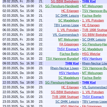
28.02.2025, Fr.
20.00
21.
SG BBM Bietigheim
-
THW Kiel
01.03.2025, Sa.
19.00
21.
SG Flensburg-Handewitt
-
MT Melsungen
02.03.2025, So.
15.00
21.
HC Erlangen
-
TSV Hannover-Bu
02.03.2025, So.
16.30
21.
SC DHfK Leipzig
-
Füchse Berlin
02.03.2025, So.
18.30
21.
SC Magdeburg
-
1. VfL Potsdam
06.03.2025, Do.
19.00
22.
TBV Lemgo Lippe
-
HC Erlangen
06.03.2025, Do.
19.00
22.
1. VfL Potsdam
-
TVB 1898 Stuttga
07.03.2025, Fr.
19.00
22.
VfL Gummersbach
-
SG BBM Bietighe
07.03.2025, Fr.
20.00
22.
MT Melsungen
-
SC DHfK Leipzig
08.03.2025, Sa.
19.00
22.
FA Göppingen
-
SG Flensburg-Han
08.03.2025, Sa.
20.30
22.
ThSV Eisenach
-
SC Magdeburg
09.03.2025, So.
15.00
22.
Füchse Berlin
-
HSG Wetzlar
09.03.2025, So.
16.30
22.
TSV Hannover-Burgdorf
-
HSV Hamburg
09.03.2025, So.
16.30
22.
THW Kiel
-
Rhein-Neckar Lö
20.03.2025, Do.
19.00
23.
Rhein-Neckar Löwen
-
TSV Hannover-Bu
20.03.2025, Do.
19.00
23.
HSV Hamburg
-
MT Melsungen
21.03.2025, Fr.
19.00
23.
SC Magdeburg
-
Füchse Berlin
22.03.2025, Sa.
18.00
23.
SG Flensburg-Handewitt
-
THW Kiel
22.03.2025, Sa.
19.00
23.
HC Erlangen
-
VfL Gummersbac
22.03.2025, Sa.
19.00
23.
SG BBM Bietigheim
-
1. VfL Potsdam
23.03.2025, So.
15.00
23.
TVB 1898 Stuttgart
-
ThSV Eisenach
23.03.2025, So.
16.30
23.
SC DHfK Leipzig
-
TBV Lemgo Lippe
23.03.2025, So.
16.30
23.
HSG Wetzlar
-
FA Göppingen