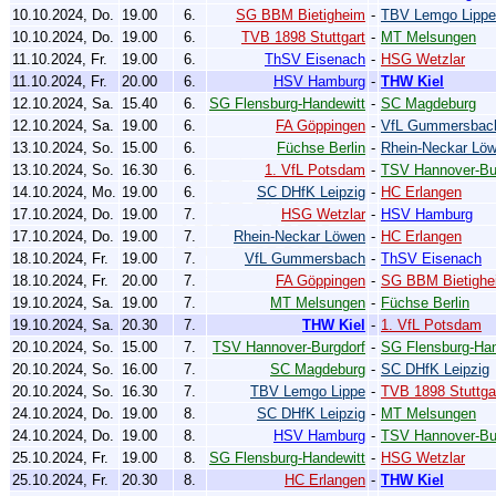
10.10.2024, Do.
19.00
6.
SG BBM Bietigheim
-
TBV Lemgo Lippe
10.10.2024, Do.
19.00
6.
TVB 1898 Stuttgart
-
MT Melsungen
11.10.2024, Fr.
19.00
6.
ThSV Eisenach
-
HSG Wetzlar
11.10.2024, Fr.
20.00
6.
HSV Hamburg
-
THW Kiel
12.10.2024, Sa.
15.40
6.
SG Flensburg-Handewitt
-
SC Magdeburg
12.10.2024, Sa.
19.00
6.
FA Göppingen
-
VfL Gummersbac
13.10.2024, So.
15.00
6.
Füchse Berlin
-
Rhein-Neckar Lö
13.10.2024, So.
16.30
6.
1. VfL Potsdam
-
TSV Hannover-Bu
14.10.2024, Mo.
19.00
6.
SC DHfK Leipzig
-
HC Erlangen
17.10.2024, Do.
19.00
7.
HSG Wetzlar
-
HSV Hamburg
17.10.2024, Do.
19.00
7.
Rhein-Neckar Löwen
-
HC Erlangen
18.10.2024, Fr.
19.00
7.
VfL Gummersbach
-
ThSV Eisenach
18.10.2024, Fr.
20.00
7.
FA Göppingen
-
SG BBM Bietighe
19.10.2024, Sa.
19.00
7.
MT Melsungen
-
Füchse Berlin
19.10.2024, Sa.
20.30
7.
THW Kiel
-
1. VfL Potsdam
20.10.2024, So.
15.00
7.
TSV Hannover-Burgdorf
-
SG Flensburg-Han
20.10.2024, So.
16.00
7.
SC Magdeburg
-
SC DHfK Leipzig
20.10.2024, So.
16.30
7.
TBV Lemgo Lippe
-
TVB 1898 Stuttga
24.10.2024, Do.
19.00
8.
SC DHfK Leipzig
-
MT Melsungen
24.10.2024, Do.
19.00
8.
HSV Hamburg
-
TSV Hannover-Bu
25.10.2024, Fr.
19.00
8.
SG Flensburg-Handewitt
-
HSG Wetzlar
25.10.2024, Fr.
20.30
8.
HC Erlangen
-
THW Kiel