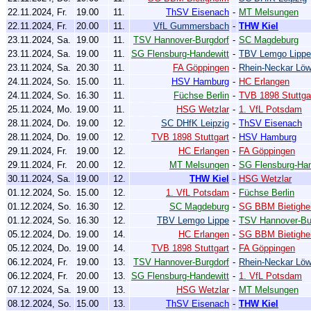
22.11.2024, Fr.
19.00
11.
ThSV Eisenach
-
MT Melsungen
22.11.2024, Fr.
20.00
11.
VfL Gummersbach
-
THW Kiel
23.11.2024, Sa.
19.00
11.
TSV Hannover-Burgdorf
-
SC Magdeburg
23.11.2024, Sa.
19.00
11.
SG Flensburg-Handewitt
-
TBV Lemgo Lippe
23.11.2024, Sa.
20.30
11.
FA Göppingen
-
Rhein-Neckar Lö
24.11.2024, So.
15.00
11.
HSV Hamburg
-
HC Erlangen
24.11.2024, So.
16.30
11.
Füchse Berlin
-
TVB 1898 Stuttga
25.11.2024, Mo.
19.00
11.
HSG Wetzlar
-
1. VfL Potsdam
28.11.2024, Do.
19.00
12.
SC DHfK Leipzig
-
ThSV Eisenach
28.11.2024, Do.
19.00
12.
TVB 1898 Stuttgart
-
HSV Hamburg
29.11.2024, Fr.
19.00
12.
HC Erlangen
-
FA Göppingen
29.11.2024, Fr.
20.00
12.
MT Melsungen
-
SG Flensburg-Han
30.11.2024, Sa.
19.00
12.
THW Kiel
-
HSG Wetzlar
01.12.2024, So.
15.00
12.
1. VfL Potsdam
-
Füchse Berlin
01.12.2024, So.
16.30
12.
SC Magdeburg
-
SG BBM Bietighe
01.12.2024, So.
16.30
12.
TBV Lemgo Lippe
-
TSV Hannover-Bu
05.12.2024, Do.
19.00
14.
HC Erlangen
-
SG BBM Bietighe
05.12.2024, Do.
19.00
14.
TVB 1898 Stuttgart
-
FA Göppingen
06.12.2024, Fr.
19.00
13.
TSV Hannover-Burgdorf
-
Rhein-Neckar Lö
06.12.2024, Fr.
20.00
13.
SG Flensburg-Handewitt
-
1. VfL Potsdam
07.12.2024, Sa.
19.00
13.
HSG Wetzlar
-
MT Melsungen
08.12.2024, So.
15.00
13.
ThSV Eisenach
-
THW Kiel