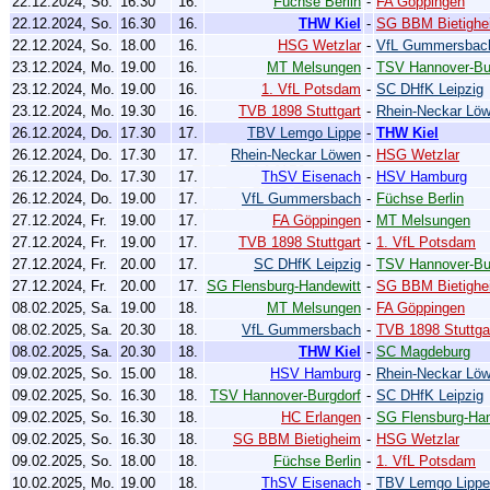
22.12.2024, So.
16.30
16.
Füchse Berlin
-
FA Göppingen
22.12.2024, So.
16.30
16.
THW Kiel
-
SG BBM Bietighe
22.12.2024, So.
18.00
16.
HSG Wetzlar
-
VfL Gummersbac
23.12.2024, Mo.
19.00
16.
MT Melsungen
-
TSV Hannover-Bu
23.12.2024, Mo.
19.00
16.
1. VfL Potsdam
-
SC DHfK Leipzig
23.12.2024, Mo.
19.30
16.
TVB 1898 Stuttgart
-
Rhein-Neckar Lö
26.12.2024, Do.
17.30
17.
TBV Lemgo Lippe
-
THW Kiel
26.12.2024, Do.
17.30
17.
Rhein-Neckar Löwen
-
HSG Wetzlar
26.12.2024, Do.
17.30
17.
ThSV Eisenach
-
HSV Hamburg
26.12.2024, Do.
19.00
17.
VfL Gummersbach
-
Füchse Berlin
27.12.2024, Fr.
19.00
17.
FA Göppingen
-
MT Melsungen
27.12.2024, Fr.
19.00
17.
TVB 1898 Stuttgart
-
1. VfL Potsdam
27.12.2024, Fr.
20.00
17.
SC DHfK Leipzig
-
TSV Hannover-Bu
27.12.2024, Fr.
20.00
17.
SG Flensburg-Handewitt
-
SG BBM Bietighe
08.02.2025, Sa.
19.00
18.
MT Melsungen
-
FA Göppingen
08.02.2025, Sa.
20.30
18.
VfL Gummersbach
-
TVB 1898 Stuttga
08.02.2025, Sa.
20.30
18.
THW Kiel
-
SC Magdeburg
09.02.2025, So.
15.00
18.
HSV Hamburg
-
Rhein-Neckar Lö
09.02.2025, So.
16.30
18.
TSV Hannover-Burgdorf
-
SC DHfK Leipzig
09.02.2025, So.
16.30
18.
HC Erlangen
-
SG Flensburg-Han
09.02.2025, So.
16.30
18.
SG BBM Bietigheim
-
HSG Wetzlar
09.02.2025, So.
18.00
18.
Füchse Berlin
-
1. VfL Potsdam
10.02.2025, Mo.
19.00
18.
ThSV Eisenach
-
TBV Lemgo Lippe