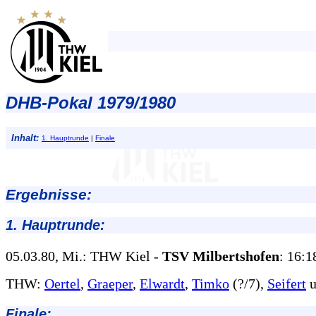
DHB-Pokal 1979/1980
Inhalt:
1. Hauptrunde
|
Finale
Ergebnisse:
1. Hauptrunde:
05.03.80, Mi.: THW Kiel -
TSV Milbertshofen
: 16:1
THW:
Oertel
,
Graeper
,
Elwardt
,
Timko
(?/7),
Seifert
u
Finale: