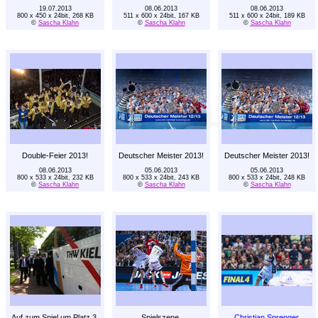
19.07.2013
08.06.2013
08.06.2013
800 x 450 x 24bit, 268 KB
511 x 600 x 24bit, 167 KB
511 x 600 x 24bit, 189 KB
©
Sascha Klahn
©
Sascha Klahn
©
Sascha Klahn
Double-Feier 2013!
Deutscher Meister 2013!
Deutscher Meister 2013!
08.06.2013
05.06.2013
05.06.2013
800 x 533 x 24bit, 232 KB
800 x 533 x 24bit, 243 KB
800 x 533 x 24bit, 248 KB
©
Sascha Klahn
©
Sascha Klahn
©
Sascha Klahn
Auf zum Spiel um Platz 3.
Spielszene.
Christian Sprenger
.