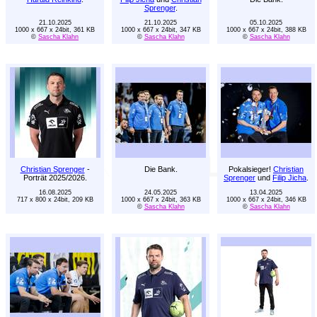
Sprenger
.
21.10.2025
21.10.2025
05.10.2025
1000 x 667 x 24bit, 361 KB
1000 x 667 x 24bit, 347 KB
1000 x 667 x 24bit, 388 KB
©
Sascha Klahn
©
Sascha Klahn
©
Sascha Klahn
Christian Sprenger
-
Die Bank.
Pokalsieger!
Christian
Porträt 2025/2026.
Sprenger
und
Filip Jicha
.
16.08.2025
24.05.2025
13.04.2025
717 x 800 x 24bit, 209 KB
1000 x 667 x 24bit, 363 KB
1000 x 667 x 24bit, 346 KB
©
Sascha Klahn
©
Sascha Klahn