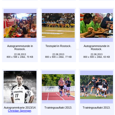
Autogrammstunde in
Testspiel in Rostock.
Autogrammstunde in
Rostock.
Rostock.
22.08.2013
22.08.2013
22.08.2013
800 x 598 x 24bit, 70 KB
800 x 600 x 24bit, 77 KB
800 x 600 x 24bit, 63 KB
Autogrammkarte 2013/14:
Trainingsauftakt 2013.
Trainingsauftakt 2013.
Christian Sprenger
.