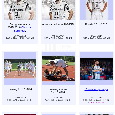
Autogrammkarte
Autogrammkarte 2014/15.
Porträt 2014/2015.
2015/2016
Christian
Sprenger
.
15.08.2015
05.08.2014
24.07.2014
800 x 789 x 24bit, 164 KB
800 x 789 x 24bit, 166 KB
533 x 800 x 24bit, 62 KB
Training 18.07.2014.
Trainingsauftakt
Christian Sprenger
.
17.07.2014.
18.07.2014
17.07.2014
20.11.2013
800 x 474 x 24bit, 65 KB
777 x 600 x 24bit, 112 KB
800 x 533 x 24bit, 161 KB
©
Sascha Klahn