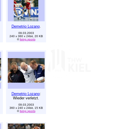
Demetrio Lozano
.
09.03.2003
240 x 360 x 24bit, 20 KB
©
living sports
Demetrio Lozano
:
Wieder verletzt.
09.03.2003
360 x 240 x 24bit, 15 KB
©
living sports