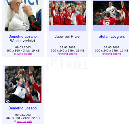
Demetrio Lozano
:
Jubel bei Prule.
Stefan Lövgren
.
Wieder verletzt.
09.03.2003
09.03.2003
09.03.2003
360 x 360 x 24bit, 19 KB
360 x 240 x 24bit, 21 KB
360 x 240 x 24bit, 16 KB
©
living sports
©
living sports
©
living sports
Demetrio Lozano
.
09.03.2003
360 x 360 x 24bit, 22 KB
©
living sports