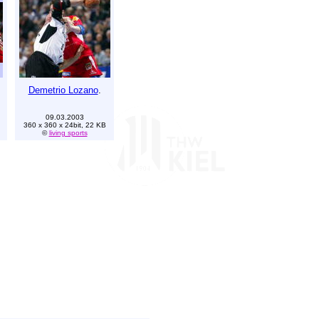
Demetrio Lozano
.
09.03.2003
360 x 360 x 24bit, 22 KB
©
living sports