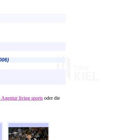
006)
e Agentur living sports
oder die