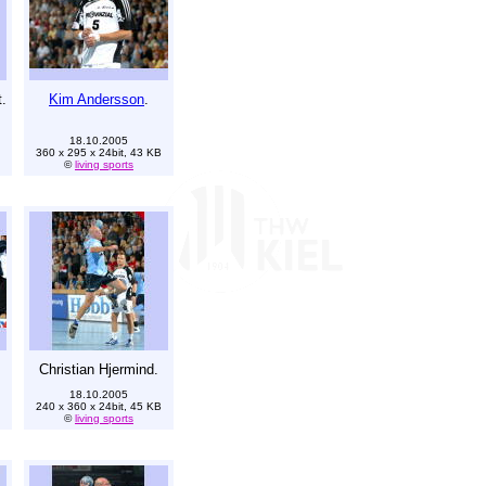
.
Kim Andersson
.
18.10.2005
360 x 295 x 24bit, 43 KB
©
living sports
Christian Hjermind.
18.10.2005
240 x 360 x 24bit, 45 KB
©
living sports