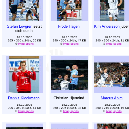
Stefan Lövgren
setzt
Frode Hagen
.
Kim Andersson
jubelt
sich durch.
18.10.2005
18.10.2005
18.10.2005
295 x 360 x 24bit, 55 KB
240 x 360 x 24bit, 47 KB
240 x 360 x 24bit, 31 KB
©
living sports
©
living sports
©
living sports
Dennis Klockmann
.
Christian Hjermind.
Marcus Ahlm
.
18.10.2005
18.10.2005
18.10.2005
295 x 360 x 24bit, 41 KB
360 x 295 x 24bit, 38 KB
360 x 240 x 24bit, 49 KB
©
living sports
©
living sports
©
living sports