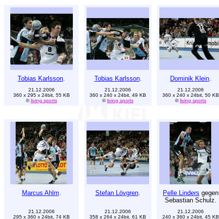
Tobias Karlsson
.
Tobias Karlsson
.
Dominik Klein
.
21.12.2006
21.12.2006
21.12.2006
360 x 295 x 24bit, 55 KB
360 x 240 x 24bit, 49 KB
360 x 240 x 24bit, 50 KB
©
living sports
©
living sports
©
living sports
Marcus Ahlm
.
Stefan Lövgren
.
Pelle Linders
gegen
Sebastian Schulz.
21.12.2006
21.12.2006
21.12.2006
295 x 360 x 24bit, 74 KB
358 x 264 x 24bit, 61 KB
240 x 360 x 24bit, 45 KB