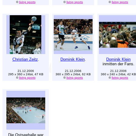
©
living sports
©
living sports
©
living sports
Christian Zeitz
.
Dominik Klein
.
Dominik Klein
inmitten der Fans.
21.12.2006
21.12.2006
21.12.2006
295 x 360 x 24bit, 47 KB
360 x 295 x 24bit, 62 KB
360 x 240 x 24bit, 42 KB
©
living sports
©
living sports
©
living sports
Die Ostseehalle war