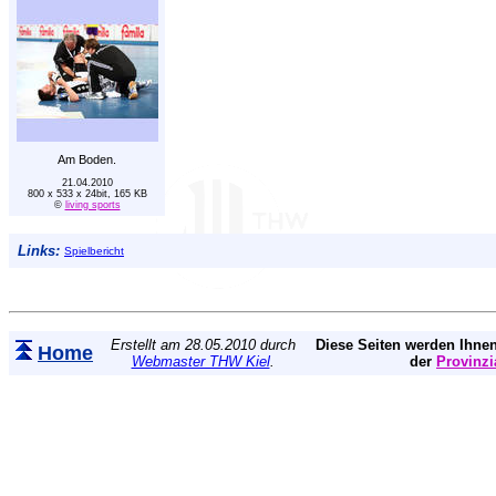
Am Boden.
21.04.2010
800 x 533 x 24bit, 165 KB
©
living sports
Links:
Spielbericht
Erstellt am 28.05.2010 durch
Diese Seiten werden Ihnen
Home
Webmaster THW Kiel
.
der
Provinzi