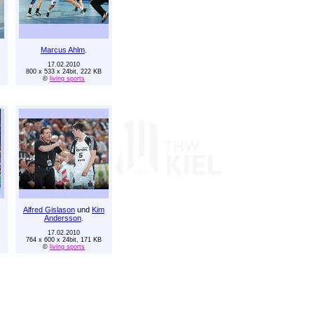
Marcus Ahlm
.
17.02.2010
800 x 533 x 24bit, 222 KB
©
living sports
Alfred Gislason
und
Kim
Andersson
.
17.02.2010
764 x 600 x 24bit, 171 KB
©
living sports