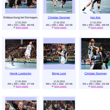
Enttäuschung bei Dormagen.
Christian Sprenger
.
Igor Anic
.
17.02.2010
17.02.2010
17.02.2010
800 x 533 x 24bit, 164 KB
491 x 600 x 24bit, 142 KB
600 x 600 x 24bit, 168 KB
©
living sports
©
living sports
©
living sports
Henrik Lundström
.
Börge Lund
.
Christian Sprenger
.
17.02.2010
17.02.2010
17.02.2010
650 x 600 x 24bit, 177 KB
800 x 533 x 24bit, 153 KB
554 x 600 x 24bit, 153 KB
©
living sports
©
living sports
©
living sports