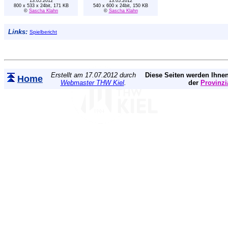
13.05.2012
13.05.2012
800 x 533 x 24bit, 171 KB
540 x 600 x 24bit, 150 KB
©
Sascha Klahn
©
Sascha Klahn
Links:
Spielbericht
Erstellt am 17.07.2012 durch
Diese Seiten werden Ihnen
Home
Webmaster THW Kiel
.
der
Provinzi