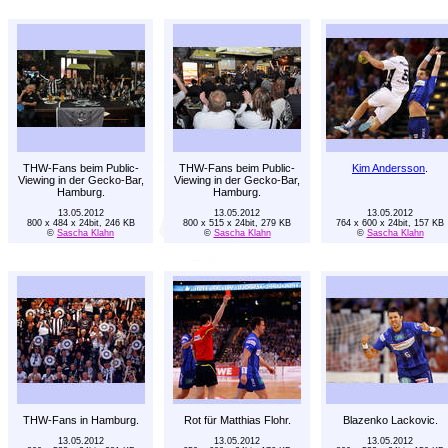
THW-Fans beim Public-
THW-Fans beim Public-
Kim Andersson
.
Viewing in der Gecko-Bar,
Viewing in der Gecko-Bar,
Hamburg.
Hamburg.
13.05.2012
13.05.2012
13.05.2012
800 x 484 x 24bit, 246 KB
800 x 515 x 24bit, 279 KB
764 x 600 x 24bit, 157 KB
©
Sascha Klahn
©
Sascha Klahn
©
Sascha Klahn
THW-Fans in Hamburg.
Rot für Matthias Flohr.
Blazenko Lackovic.
13.05.2012
13.05.2012
13.05.2012