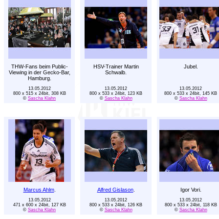
THW-Fans beim Public-
HSV-Trainer Martin
Jubel.
Viewing in der Gecko-Bar,
Schwalb.
Hamburg.
13.05.2012
13.05.2012
13.05.2012
800 x 515 x 24bit, 308 KB
800 x 533 x 24bit, 123 KB
800 x 533 x 24bit, 145 KB
©
Sascha Klahn
©
Sascha Klahn
©
Sascha Klahn
Marcus Ahlm
.
Alfred Gislason
.
Igor Vori.
13.05.2012
13.05.2012
13.05.2012
471 x 600 x 24bit, 127 KB
800 x 533 x 24bit, 126 KB
800 x 533 x 24bit, 118 KB
©
Sascha Klahn
©
Sascha Klahn
©
Sascha Klahn