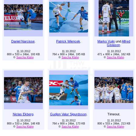
Daniel Narcisse
.
Patrick Wiencek
.
Marko Vujin
und
Alfred
Gislason
.
11.10.2012
11.10.2012
11.10.2012
800 x 533 x 24bit, 193 KB
764 x 600 x 24bit, 195 KB
471 x 600 x 24bit, 162 KB
©
Sascha Klahn
©
Sascha Klahn
©
Sascha Klahn
Niclas Ekberg
.
Gudjon Valur Sigurdsson
.
Timeout.
11.10.2012
11.10.2012
11.10.2012
800 x 533 x 24bit, 146 KB
764 x 600 x 24bit, 173 KB
800 x 533 x 24bit, 213 KB
©
Sascha Klahn
©
Sascha Klahn
©
Sascha Klahn