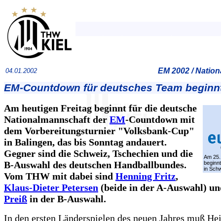
EM 2002 / Natio
04.01.2002
EM-Countdown für deutsches Team beginn
Am heutigen Freitag beginnt für die deutsche
Nationalmannschaft der
EM
-Countdown mit
dem Vorbereitungsturnier "Volksbank-Cup"
in Balingen, das bis Sonntag andauert.
Gegner sind die Schweiz, Tschechien und die
Am 25.
B-Auswahl des deutschen Handballbundes.
beginnt
in Sch
Vom THW mit dabei sind
Henning Fritz
,
Klaus-Dieter Petersen
(beide in der A-Auswahl) u
Preiß
in der B-Auswahl.
In den ersten Länderspielen des neuen Jahres muß He