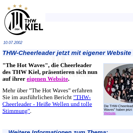
10.07.2002
THW-Cheerleader jetzt mit eigener Website
"The Hot Waves", die Cheerleader
des THW Kiel, präsentieren sich nun
auf ihrer
eigenen Website
.
Mehr über "The Hot Waves" erfahren
Sie im ausführlichen Bericht
"THW-
Cheerleader - Heiße Wellen und tolle
Die THW-Cheerlead
Stimmung"
.
Waves" haben jetzt 
Website
.
Weitere Informationen zum Thema: