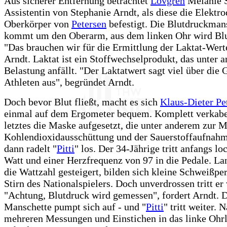
Aus sicherer Entfernung betrachtet
Lövgren
Melanie S
Assistentin von Stephanie Arndt, als diese die Elektr
Oberkörper von
Petersen
befestigt. Die Blutdruckman
kommt um den Oberarm, aus dem linken Ohr wird Blu
"Das brauchen wir für die Ermittlung der Laktat-Werte
Arndt. Laktat ist ein Stoffwechselprodukt, das unter 
Belastung anfällt. "Der Laktatwert sagt viel über die 
Athleten aus", begründet Arndt.
Doch bevor Blut fließt, macht es sich
Klaus-Dieter Pe
einmal auf dem Ergometer bequem. Komplett verkabel
letztes die Maske aufgesetzt, die unter anderem zur 
Kohlendioxidausschüttung und der Sauerstoffaufnahm
dann radelt "
Pitti
" los. Der 34-Jährige tritt anfangs lo
Watt und einer Herzfrequenz von 97 in die Pedale. L
die Wattzahl gesteigert, bilden sich kleine Schweißper
Stirn des Nationalspielers. Doch unverdrossen tritt er 
"Achtung, Blutdruck wird gemessen", fordert Arndt. 
Manschette pumpt sich auf - und "
Pitti
" tritt weiter. 
mehreren Messungen und Einstichen in das linke Ohr