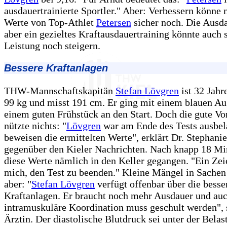
ausdauertrainierte Sportler." Aber: Verbessern könne
Werte von Top-Athlet
Petersen
sicher noch. Die Ausdau
aber ein gezieltes Kraftausdauertraining könnte auch 
Leistung noch steigern.
Bessere Kraftanlagen
THW-Mannschaftskapitän
Stefan Lövgren
ist 32 Jahre
99 kg und misst 191 cm. Er ging mit einem blauen A
einem guten Frühstück an den Start. Doch die gute Vo
nützte nichts: "
Lövgren
war am Ende des Tests ausbela
beweisen die ermittelten Werte", erklärt Dr. Stephani
gegenüber den Kieler Nachrichten. Nach knapp 18 Mi
diese Werte nämlich in den Keller gegangen. "Ein Zei
mich, den Test zu beenden." Kleine Mängel in Sachen
aber: "
Stefan Lövgren
verfügt offenbar über die besse
Kraftanlagen. Er braucht noch mehr Ausdauer und auc
intramuskuläre Koordination muss geschult werden", 
Ärztin. Der diastolische Blutdruck sei unter der Belas