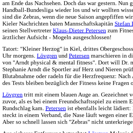
am Ende das Nachsehen. Doch das war gestern. Nun g
Handball-Bundesliga wieder los und wir wollten wisse
sind die Zebras, wenn die neue Saison angepfiffen wi
Kieler Nachrichten baten Mannschaftskapitän
Stefan
seinen Stellvertreter
Klaus-Dieter Petersen
zum Fitnes
ärztlicher Aufsicht - Mogeln ausgeschlossen!
Tatort: "Kleiner Herzog" in Kiel, drittes Obergeschoss.
Uhr morgens.
Lövgren
und
Petersen
marschieren in d
von "Arndt physical & mental fitness". Dort will Dr. 
Stephanie Arndt die Sportler auf Herz und Nieren pr
Blutabnahme oder radeln für die Herzfrequenz: Nach
des Tests bleiben bezüglich der Fitness keine Fragen o
Lövgren
tritt mit einem blauen Auge an. Gezeichnet 
zuvor, als es bei einem Freundschaftsspiel zu einem E
Rundschlag kam.
Petersen
ist ebenfalls leicht lädier
steckt in einem Verband, die Nase läuft wegen einer E
Aber so schnell lassen sich "Zebras" nicht unterkriege