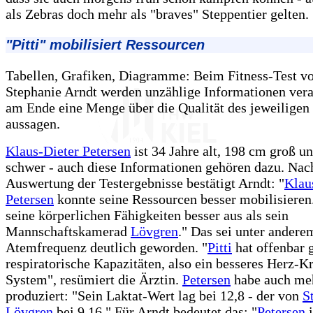
als Zebras doch mehr als "braves" Steppentier gelten.
"Pitti" mobilisiert Ressourcen
Tabellen, Grafiken, Diagramme: Beim Fitness-Test v
Stephanie Arndt werden unzählige Informationen verar
am Ende eine Menge über die Qualität des jeweiligen 
aussagen.
Klaus-Dieter Petersen
ist 34 Jahre alt, 198 cm groß u
schwer - auch diese Informationen gehören dazu. Nac
Auswertung der Testergebnisse bestätigt Arndt: "
Klau
Petersen
konnte seine Ressourcen besser mobilisieren.
seine körperlichen Fähigkeiten besser aus als sein
Mannschaftskamerad
Lövgren
." Das sei unter andere
Atemfrequenz deutlich geworden. "
Pitti
hat offenbar 
respiratorische Kapazitäten, also ein besseres Herz-Kr
System", resümiert die Ärztin.
Petersen
habe auch meh
produziert: "Sein Laktat-Wert lag bei 12,8 - der von
S
Lövgren
bei 9,16." Für Arndt bedeutet das: "
Petersen
i