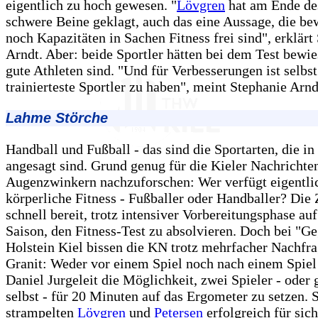
eigentlich zu hoch gewesen. "
Lövgren
hat am Ende des
schwere Beine geklagt, auch das eine Aussage, die bew
noch Kapazitäten in Sachen Fitness frei sind", erklärt
Arndt. Aber: beide Sportler hätten bei dem Test bewie
gute Athleten sind. "Und für Verbesserungen ist selbst
trainierteste Sportler zu haben", meint Stephanie Arnd
Lahme Störche
Handball und Fußball - das sind die Sportarten, die in
angesagt sind. Grund genug für die Kieler Nachrichte
Augenzwinkern nachzuforschen: Wer verfügt eigentli
körperliche Fitness - Fußballer oder Handballer? Die
schnell bereit, trotz intensiver Vorbereitungsphase auf
Saison, den Fitness-Test zu absolvieren. Doch bei "G
Holstein Kiel bissen die KN trotz mehrfacher Nachfra
Granit: Weder vor einem Spiel noch nach einem Spiel
Daniel Jurgeleit die Möglichkeit, zwei Spieler - oder 
selbst - für 20 Minuten auf das Ergometer zu setzen. 
strampelten
Lövgren
und
Petersen
erfolgreich für sic