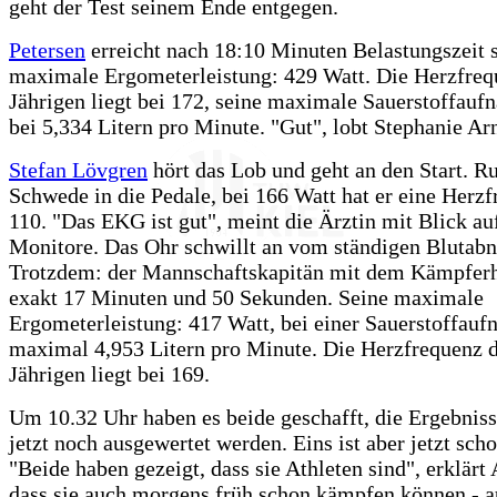
geht der Test seinem Ende entgegen.
Petersen
erreicht nach 18:10 Minuten Belastungszeit 
maximale Ergometerleistung: 429 Watt. Die Herzfreq
Jährigen liegt bei 172, seine maximale Sauerstoffauf
bei 5,334 Litern pro Minute. "Gut", lobt Stephanie Ar
Stefan Lövgren
hört das Lob und geht an den Start. Ruh
Schwede in die Pedale, bei 166 Watt hat er eine Herz
110. "Das EKG ist gut", meint die Ärztin mit Blick au
Monitore. Das Ohr schwillt an vom ständigen Blutab
Trotzdem: der Mannschaftskapitän mit dem Kämpferh
exakt 17 Minuten und 50 Sekunden. Seine maximale
Ergometerleistung: 417 Watt, bei einer Sauerstoffau
maximal 4,953 Litern pro Minute. Die Herzfrequenz d
Jährigen liegt bei 169.
Um 10.32 Uhr haben es beide geschafft, die Ergebnis
jetzt noch ausgewertet werden. Eins ist aber jetzt scho
"Beide haben gezeigt, dass sie Athleten sind", erklärt
dass sie auch morgens früh schon kämpfen können - a