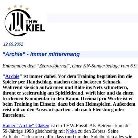
12.09.2002
"Archie" - immer mittenmang
Entnommen dem "Zebra-Journal", einer KN-Sonderbeilage vom 6.9
"
Archie
" ist immer dabei. Vor dem Training begrüßen ihn die
Spieler per Handschlag, machen einen lockeren Schnack.
Während sie sich aufwärmen und Bälle ins Netz schmettern,
thront er seelenruhig am Spielfeldrand, wirft hier und da einen
trockenen Kommentar in den Raum. Dreimal pro Woche ist er
beim Training im Einsatz, dazu bei den Heimspielen. Außerdem
reist mit zu den Auswärtspartien - ob nach Flensburg oder
Barcelona.
Rainer "Archie" Claßen
ist ein THW-Fossil. Als Betreuer kam der
59-Jährige 1993 gleichzeitig mit
Noka
zu den Zebras. Seine
Aufgabe: "Ich sorge dafür, dass rund um den Spielbetrieb alles wie