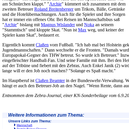
am Schnürchen klappt." "
Archie
" kümmert sich zusammen mit dem
zweiten Betreuer
Roland Breitenberger
um Trikots, Bälle, Getränke
und die Hotelübernachtungen. Auch für die Spieler und ihre Sorgen
hat er immer ein offenes Ohr. Bei Reisen im Mannschaftsbus saß
"
Archie
" bislang mit
Magnus Wislander
und
Noka
an seinem
"Stammtisch" und kloppte Skat. "Nun ist
Max
weg, und keiner der
Spieler kann Skat", bedauert er.
Eigentlich kommt
Claßen
vom Fußball. "Ich hab mal bei Holstein gek
Jugendmannschaften." Dann wechselte er die Fronten. "Damals wurde
Europapokal-Gegner des THW betreut. So wurde ich Betreuer." Inzw
eingefleischter Handball-Fan. Und seine Familie mit ihm. Bei den Hei
auf der Tribüne und fiebert mit den Zebras. Auch Enkel Janik (2) wir
lange will er den Job noch machen? "Solange es Spaß macht."
Im Hauptberuf ist
Claßen Beamter
in der Bundeswehr-Verwaltung. We
hängt er auch den Betreuer-Job an den Nagel. "Wenn Rente, dann auc
Entnommen dem Zebra-Journal, einer KN-Sonderbeilage vom 6.9.2
Weitere Informationen zum Thema:
Unsere Links zum Thema:
Mannschaft
Porträt Rainer Classen