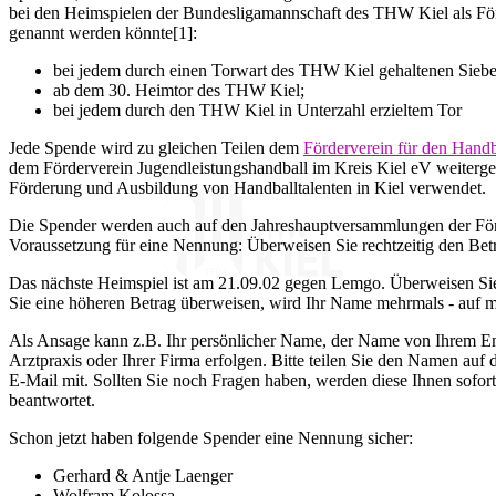
bei den Heimspielen der Bundesligamannschaft des THW Kiel als Fö
genannt werden könnte[1]:
bei jedem durch einen Torwart des THW Kiel gehaltenen Sieb
ab dem 30. Heimtor des THW Kiel;
bei jedem durch den THW Kiel in Unterzahl erzieltem Tor
Jede Spende wird zu gleichen Teilen dem
Förderverein für den Han
dem Förderverein Jugendleistungshandball im Kreis Kiel eV weiterge
Förderung und Ausbildung von Handballtalenten in Kiel verwendet.
Die Spender werden auch auf den Jahreshauptversammlungen der Förde
Voraussetzung für eine Nennung: Überweisen Sie rechtzeitig den Betr
Das nächste Heimspiel ist am 21.09.02 gegen Lemgo. Überweisen Si
Sie eine höheren Betrag überweisen, wird Ihr Name mehrmals - auf meh
Als Ansage kann z.B. Ihr persönlicher Name, der Name von Ihrem Enk
Arztpraxis oder Ihrer Firma erfolgen. Bitte teilen Sie den Namen au
E-Mail mit. Sollten Sie noch Fragen haben, werden diese Ihnen sofor
beantwortet.
Schon jetzt haben folgende Spender eine Nennung sicher:
Gerhard & Antje Laenger
Wolfram Kolossa