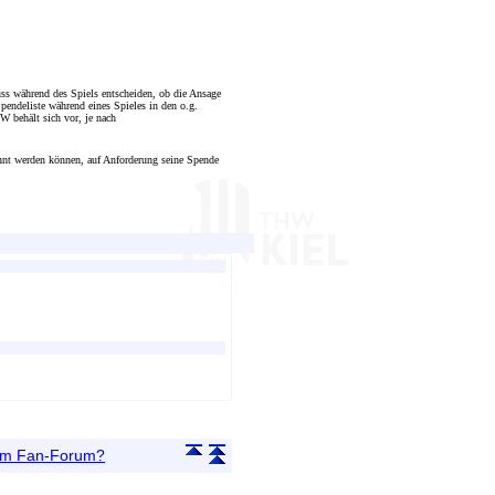
ss während des Spiels entscheiden, ob die Ansage
pendeliste während eines Spieles in den o.g.
W behält sich vor, je nach
annt werden können, auf Anforderung seine Spende
 im Fan-Forum?