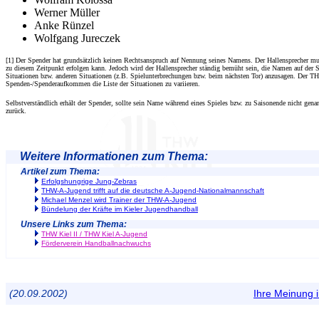
Werner Müller
Anke Rünzel
Wolfgang Jureczek
[1] Der Spender hat grundsätzlich keinen Rechtsanspruch auf Nennung seines Namens. Der Hallensprecher mu
zu diesem Zeitpunkt erfolgen kann. Jedoch wird der Hallensprecher ständig bemüht sein, die Namen auf der S
Situationen bzw. anderen Situationen (z.B. Spielunterbrechungen bzw. beim nächsten Tor) anzusagen. Der TH
Spenden-/Spenderaufkommen die Liste der Situationen zu variieren.
Selbstverständlich erhält der Spender, sollte sein Name während eines Spieles bzw. zu Saisonende nicht gen
zurück.
Weitere Informationen zum Thema:
Artikel zum Thema:
Erfolgshungrige Jung-Zebras
THW-A-Jugend trifft auf die deutsche A-Jugend-Nationalmannschaft
Michael Menzel wird Trainer der THW-A-Jugend
Bündelung der Kräfte im Kieler Jugendhandball
Unsere Links zum Thema:
THW Kiel II / THW Kiel A-Jugend
Förderverein Handballnachwuchs
(20.09.2002)
Ihre Meinung