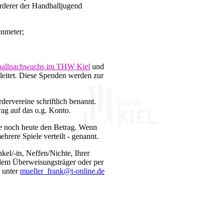
rderer der Handballjugend
enmeter;
dballnachwuchs im THW Kiel
und
leitet. Diese Spenden werden zur
rvereine schriftlich benannt.
ag auf das o.g. Konto.
e noch heute den Betrag. Wenn
rere Spiele verteilt - genannt.
el/-in, Neffen/Nichte, Ihrer
f dem Überweisungsträger oder per
t unter
mueller_frank@t-online.de