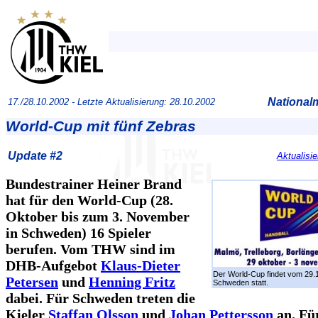
National
17./28.10.2002 -
Letzte Aktualisierung: 28.10.2002
World-Cup mit fünf Zebras
Update #2
Aktualisi
Bundestrainer Heiner Brand
hat für den World-Cup (28.
Oktober bis zum 3. November
in Schweden) 16 Spieler
berufen. Vom THW sind im
DHB-Aufgebot
Klaus-Dieter
Der World-Cup findet vom 29.10
Petersen
und
Henning Fritz
Schweden statt.
dabei. Für Schweden treten die
Kieler
Staffan Olsson
und
Johan Pettersson
an. Fü