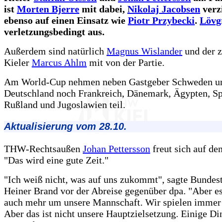
ist
Morten Bjerre
mit dabei,
Nikolaj Jacobsen
verz
ebenso auf einen Einsatz wie
Piotr Przybecki
.
Lövg
verletzungsbedingt aus.
Außerdem sind natürlich
Magnus Wislander
und der z
Kieler
Marcus Ahlm
mit von der Partie.
Am World-Cup nehmen neben Gastgeber Schweden u
Deutschland noch Frankreich, Dänemark, Ägypten, Sp
Rußland und Jugoslawien teil.
Aktualisierung vom 28.10.
THW-Rechtsaußen
Johan Pettersson
freut sich auf d
"Das wird eine gute Zeit."
"Ich weiß nicht, was auf uns zukommt", sagte Bundest
Heiner Brand vor der Abreise gegenüber dpa. "Aber es
auch mehr um unsere Mannschaft. Wir spielen immer 
Aber das ist nicht unsere Hauptzielsetzung. Einige Di