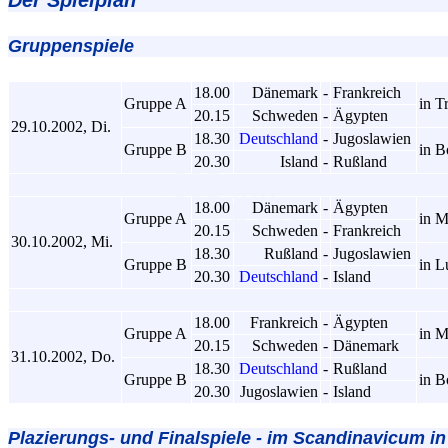
Gruppenspiele
18.00
Dänemark
-
Frankreich
Gruppe A
in T
20.15
Schweden
-
Ägypten
29.10.2002, Di.
18.30
Deutschland
-
Jugoslawien
Gruppe B
in B
20.30
Island
-
Rußland
18.00
Dänemark
-
Ägypten
Gruppe A
in 
20.15
Schweden
-
Frankreich
30.10.2002, Mi.
18.30
Rußland
-
Jugoslawien
Gruppe B
in L
20.30
Deutschland
-
Island
18.00
Frankreich
-
Ägypten
Gruppe A
in 
20.15
Schweden
-
Dänemark
31.10.2002, Do.
18.30
Deutschland
-
Rußland
Gruppe B
in B
20.30
Jugoslawien
-
Island
Plazierungs- und Finalspiele - im Scandinavicum i