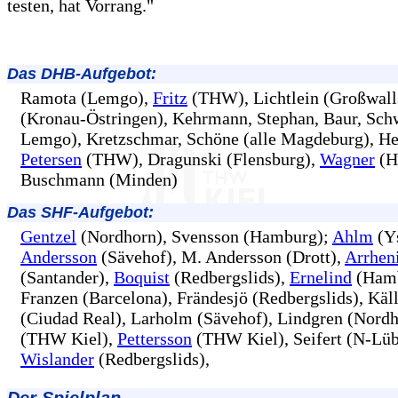
testen, hat Vorrang."
Das DHB-Aufgebot:
Ramota (Lemgo),
Fritz
(THW), Lichtlein (Großwall
(Kronau-Östringen), Kehrmann, Stephan, Baur, Schw
Lemgo),
Kretzschmar, Schöne (alle Magdeburg),
He
Petersen
(THW), Dragunski (Flensburg),
Wagner
(H
Buschmann (Minden)
Das SHF-Aufgebot:
Gentzel
(Nordhorn), Svensson (Hamburg);
Ahlm
(Y
Andersson
(Sävehof), M. Andersson (Drott),
Arrhen
(Santander),
Boquist
(Redbergslids),
Ernelind
(Hamb
Franzen (Barcelona), Frändesjö (Redbergslids), Kä
(Ciudad Real), Larholm (Sävehof),
Lindgren (Nordh
(THW Kiel),
Pettersson
(THW Kiel), Seifert (N-Lüb
Wislander
(Redbergslids),
Der Spielplan