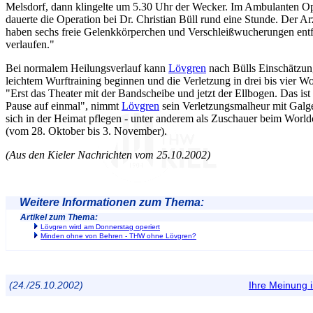
Melsdorf, dann klingelte um 5.30 Uhr der Wecker. Im Ambulanten O
dauerte die Operation bei Dr. Christian Büll rund eine Stunde. Der Ar
haben sechs freie Gelenkkörperchen und Verschleißwucherungen entfe
verlaufen."
Bei normalem Heilungsverlauf kann
Lövgren
nach Bülls Einschätzun
leichtem Wurftraining beginnen und die Verletzung in drei bis vier W
"Erst das Theater mit der Bandscheibe und jetzt der Ellbogen. Das ist 
Pause auf einmal", nimmt
Lövgren
sein Verletzungsmalheur mit Gal
sich in der Heimat pflegen - unter anderem als Zuschauer beim Worl
(vom 28. Oktober bis 3. November).
(Aus den Kieler Nachrichten vom 25.10.2002)
Weitere Informationen zum Thema:
Artikel zum Thema:
Lövgren wird am Donnerstag operiert
Minden ohne von Behren - THW ohne Lövgren?
(24./25.10.2002)
Ihre Meinung