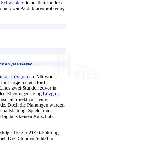
.
Schwenker
dementierte anders
Er hat zwar Adduktorenprobleme,
chen pausieren
tefan Lövgren
am Mittwoch
 fünf Tage mit an Bord
inus zwei Stunden zuvor in
nden Ellenbogens ging
Lövgren
schaft direkt zur heute
rde. Doch die Planungen wurden
haftsleitung, Spieler und
-Kapitäns keinen Aufschub
ichtige Tor zur 21:20-Führung
el. Drei Stunden Schlaf in