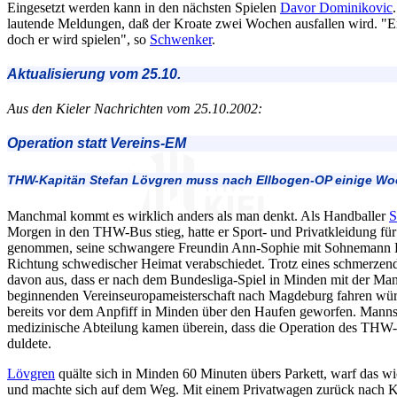
Eingesetzt werden kann in den nächsten Spielen
Davor Dominikovic
lautende Meldungen, daß der Kroate zwei Wochen ausfallen wird. "
doch er wird spielen", so
Schwenker
.
Aktualisierung vom 25.10.
Aus den Kieler Nachrichten vom 25.10.2002:
Operation statt Vereins-EM
THW-Kapitän Stefan Lövgren muss nach Ellbogen-OP einige Wo
Manchmal kommt es wirklich anders als man denkt. Als Handballer
S
Morgen in den THW-Bus stieg, hatte er Sport- und Privatkleidung für
genommen, seine schwangere Freundin Ann-Sophie mit Sohnemann L
Richtung schwedischer Heimat verabschiedet. Trotz eines schmerze
davon aus, dass er nach dem Bundesliga-Spiel in Minden mit der Mann
beginnenden Vereinseuropameisterschaft nach Magdeburg fahren wü
bereits vor dem Anpfiff in Minden über den Haufen geworfen. Mannsc
medizinische Abteilung kamen überein, dass die Operation des THW
duldete.
Lövgren
quälte sich in Minden 60 Minuten übers Parkett, warf das w
und machte sich auf dem Weg. Mit einem Privatwagen zurück nach Ki