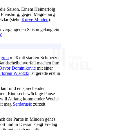
 die Saison. Einem Heimerfolg
n Flensburg, gegen Magdeburg
tzlar (siehe
Kurve Minden
).
er vergangenen Saison gelang ein
n
).
vgren
muß mit starken Schmerzen
 Bandscheibenvorfall machen ihm
Davor Dominikovic
mit einer
Florian Wisotzki
ist gerade erst in
rlauf und entsprechender
ehen. Eine sechswöchige Pause
ng will Anfang kommender Woche
eit mag
Serdarusic
zurzeit
ch der Partie in Minden geht's
t und in Dessau steigt Freitag
m Sonntag schauen die