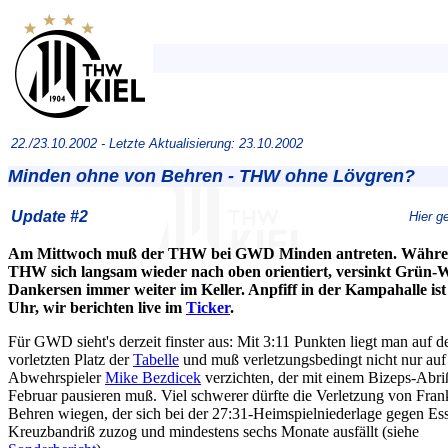
22./23.10.2002 -
Letzte Aktualisierung: 23.10.2002
Minden ohne von Behren - THW ohne Lövgren?
Update #2
Hier g
Am Mittwoch muß der THW bei GWD Minden antreten. Währe
THW sich langsam wieder nach oben orientiert, versinkt Grün-
Dankersen immer weiter im Keller. Anpfiff in der Kampahalle is
Uhr, wir berichten live im
Ticker
.
Für
GWD sieht's derzeit finster aus: Mit 3:11 Punkten liegt man auf 
vorletzten Platz der
Tabelle
und muß verletzungsbedingt nicht nur auf
Abwehrspieler
Mike Bezdicek
verzichten, der mit einem Bizeps-Abri
Februar pausieren muß. Viel schwerer dürfte die Verletzung von Fra
Behren wiegen, der sich bei der 27:31-Heimspielniederlage gegen Es
Kreuzbandriß zuzog und mindestens sechs Monate ausfällt (siehe