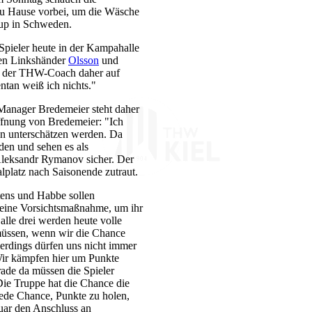
zu Hause vorbei, um die Wäsche
Cup in Schweden.
n Spieler heute in der Kampahalle
den Linkshänder
Olsson
und
e der THW-Coach daher auf
tan weiß ich nichts."
anager Bredemeier steht daher
offnung von Bredemeier: "Ich
ion unterschätzen werden. Da
en und sehen es als
 Aleksandr Rymanov sicher. Der
lplatz nach Saisonende zutraut.
tens und Habbe sollen
eine Vorsichtsmaßnahme, um ihr
le drei werden heute volle
 müssen, wenn wir die Chance
erdings dürfen uns nicht immer
Wir kämpfen hier um Punkte
rade da müssen die Spieler
Die Truppe hat die Chance die
ede Chance, Punkte zu holen,
uar den Anschluss an