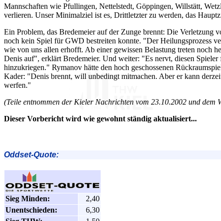
Mannschaften wie Pfullingen, Nettelstedt, Göppingen, Willstätt, Wet
verlieren. Unser Minimalziel ist es, Drittletzter zu werden, das Hauptzi
Ein Problem, das Bredemeier auf der Zunge brennt: Die Verletzung 
noch kein Spiel für GWD bestreiten konnte. "Der Heilungsprozess verl
wie von uns allen erhofft. Ab einer gewissen Belastung treten noch 
Denis auf", erklärt Bredemeier. Und weiter: "Es nervt, diesen Spieler f
hinzukriegen." Rymanov hätte den hoch geschossenen Rückraumspiele
Kader: "Denis brennt, will unbedingt mitmachen. Aber er kann derzeit
werfen."
(Teile entnommen der Kieler Nachrichten vom 23.10.2002 und dem We
Dieser Vorbericht wird wie gewohnt ständig aktualisiert...
Oddset-Quote:
Sieg Minden:
2,40
Unentschieden:
6,30