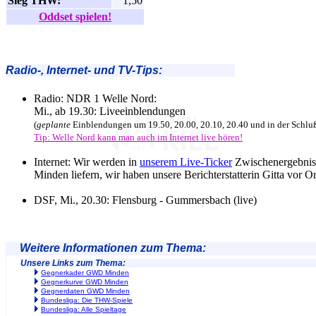
Sieg THW:
1,50
Oddset spielen!
Radio-, Internet- und TV-Tips:
Radio: NDR 1 Welle Nord:
Mi., ab 19.30: Liveeinblendungen
(
geplante
Einblendungen um 19.50, 20.00, 20.10, 20.40 und in der Schlu
Tip: Welle Nord kann man auch im Internet live hören!
Internet: Wir werden in
unserem Live-Ticker
Zwischenergebniss
Minden liefern, wir haben unsere Berichterstatterin Gitta vor Or
DSF, Mi., 20.30: Flensburg - Gummersbach (live)
Weitere Informationen zum Thema:
Unsere Links zum Thema:
Gegnerkader GWD Minden
Gegnerkurve GWD Minden
Gegnerdaten GWD Minden
Bundesliga: Die THW-Spiele
Bundesliga: Alle Spieltage