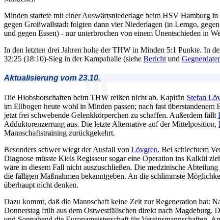
Minden startete mit einer Auswärtsniederlage beim HSV Hamburg in
gegen Großwallstadt folgten dann vier Niederlagen (in Lemgo, gege
und gegen Essen) - nur unterbrochen von einem Unentschieden in We
In den letzten drei Jahren holte der THW in Minden 5:1 Punkte. In d
32:25 (18:10)-Sieg in der Kampahalle (siehe
Bericht
und
Gegnerdate
Aktualisierung vom 23.10.
Die Hiobsbotschaften beim THW reißen nicht ab. Kapitän
Stefan Lö
im Ellbogen heute wohl in Minden passen; nach fast überstandenem
jetzt frei schwebende Gelenkkörperchen zu schaffen. Außerdem fällt
Adduktorenzerrung aus. Die letzte Alternative auf der Mittelposition,
Mannschaftstraining zurückgekehrt.
Besonders schwer wiegt der Ausfall von
Lövgren
. Bei schlechtem Ve
Diagnose müsste Kiels Regisseur sogar eine Operation ins Kalkül zi
wäre in diesem Fall nicht auszuschließen. Die medzinische Abteilu
die fälligen Maßnahmen bekanntgeben. An die schlimmste Möglichk
überhaupt nicht denken.
Dazu kommt, daß die Mannschaft keine Zeit zur Regeneration hat: Na
Donnerstag früh aus dem Ostwestfälischen direkt nach Magdeburg. Dor
und Sonnabend die Europameisterschaft für Vereinsmannschaften. A