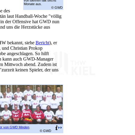
von Behren fällt sechs
Monate aus.
© GWD
e des
tän laut Handball-Woche "völlig
r in der Offensive hat GWD nun
nd uns die Herzstücke aus
HW bekannt, siehe
Bericht
), er
l, und Christian Prokop
e angeschlagen. So hilft
den kann auch GWD-Manager
zum Mittwoch abend. Zudem ist
urzeit keinen Spieler, der uns
er von GWD Minden
.
© GWD