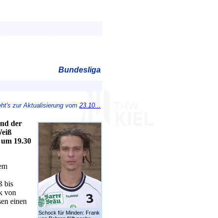
Bundesliga
eht's zur Aktualisierung vom
23.10...
nd der
Weiß
t um 19.30
dem
ß bis
nk von
sen einen
Schock für Minden: Frank