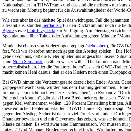
Nationalspieler im THW-Team - und das sind die meisten - nur kurz 
zu wechseln: Montag beginnt für die Auswahlmitglieder der World-
Wie stets aber ist das nächste Spiel das wichtigste. Fall die genannte
allesamt aus, stünden
Serdarusic
für den Rückraum nur noch die bei
Bjerre
sowie
Piotr Przybecki
zur Verfügung. Am Dienstag verzichtet
Spekulationen über Taktik oder Aufstellungen gegen Minden: "Momen
Minden ist ebenso von Verletzungen geplagt (
siehe oben
), für GWD-M
fest, "daß wir ab sofort nur noch gegen den Abstieg spielen." Die H
gehe davon aus, daß die Kieler Spieler uns angesichts unserer Situat
kann
Noka Serdarusic
erzählen was er will." "Die kommen nach Mind
superrealistisch an, hier die Punkte zu holen", ist sich GWD-Trainer
macht keinen Hehl daraus, daß er den Kielern noch einen Europapoka
Bei GWD nimtm die Verletzungsserie derzeit kein Ende: Axner, Cars
grippegeschwächt sein, wurden aus dem Training genommen. "Eine r
Immunsystem nicht noch weiter zu schwächen", so Rymanov. "Doch al
Pulle gehen können", gibt sich Horst Bredemeier optimistisch. "Wir
gegen Kiel wahrnehmen wollen, 120 Prozent Einstellung bringen. All
diese einfachen Fehler unterlaufen." GWD-Trainer Rymanov sagt: "
gegen den Abstieg. Sicher ist da sehr viel Druck vorhanden. Doch ge
Charakter beweisen und mit Cleverness das zeigen, was sie können. 
Klasse zu halten. Es wird zwar eine Hammersaison. Wir müssen nur j
nutzen." Und Manager Bredemeier rechnet hoch: "Wir dürfen bis Jan