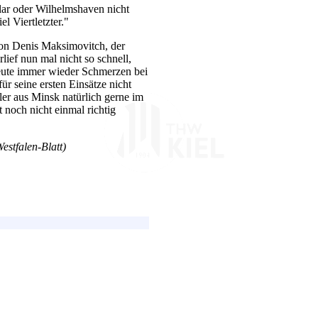
zlar oder Wilhelmshaven nicht
el Viertletzter."
von Denis Maksimovitch, der
ief nun mal nicht so schnell,
heute immer wieder Schmerzen bei
ür seine ersten Einsätze nicht
r aus Minsk natürlich gerne im
 noch nicht einmal richtig
stfalen-Blatt)