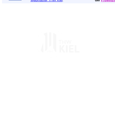
Webmaster THW Kiel
.
der
Provinzi