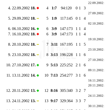
22.09.2002:
4.
22.09.2002
18.
4
1:7
94:120
0
1
3
27.09.2002:
5.
29.09.2002
18.
5
1:9
117:145
0
1
4
02.10.2002:
6.
06.10.2002
16.
6
3:9
147:173
1
1
4
7.
16.10.2002
18.
6
3:9
147:173
1
1
4
19.10.2002:
8.
20.10.2002
18.
7
3:11
167:195
1
1
5
23.10.2002:
9.
23.10.2002
18.
8
3:13
196:228
1
1
6
27.10.2002:
10.
27.10.2002
17.
9
5:13
225:252
2
1
6
09.11.2002:
11.
13.11.2002
14.
10
7:13
254:277
3
1
6
16.11.2002:
20.11.2002:
12.
20.11.2002
13.
12
8:16
305:340
3
2
7
24.11.2002:
13.
24.11.2002
13.
13
9:17
329:364
3
3
7
30.11.2002: