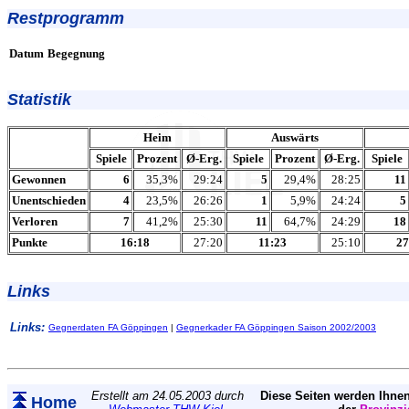
Restprogramm
Datum
Begegnung
Statistik
Heim
Auswärts
Spiele
Prozent
Ø-Erg.
Spiele
Prozent
Ø-Erg.
Spiele
Gewonnen
6
35,3%
29:24
5
29,4%
28:25
11
Unentschieden
4
23,5%
26:26
1
5,9%
24:24
5
Verloren
7
41,2%
25:30
11
64,7%
24:29
18
Punkte
16:18
27:20
11:23
25:10
27
Links
Links:
Gegnerdaten FA Göppingen
|
Gegnerkader FA Göppingen Saison 2002/2003
Erstellt am 24.05.2003 durch
Diese Seiten werden Ihnen
Home