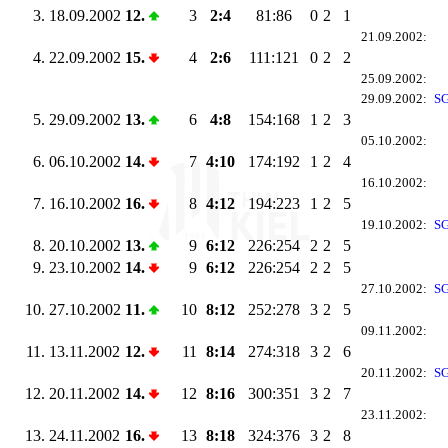
3.
18.09.2002
12.
3
2:4
81:86
0
2
1
21.09.2002:
4.
22.09.2002
15.
4
2:6
111:121
0
2
2
25.09.2002:
29.09.2002:
SG
5.
29.09.2002
13.
6
4:8
154:168
1
2
3
05.10.2002:
6.
06.10.2002
14.
7
4:10
174:192
1
2
4
16.10.2002:
7.
16.10.2002
16.
8
4:12
194:223
1
2
5
19.10.2002:
SG
8.
20.10.2002
13.
9
6:12
226:254
2
2
5
9.
23.10.2002
14.
9
6:12
226:254
2
2
5
27.10.2002:
SG
10.
27.10.2002
11.
10
8:12
252:278
3
2
5
09.11.2002:
11.
13.11.2002
12.
11
8:14
274:318
3
2
6
20.11.2002:
SG
12.
20.11.2002
14.
12
8:16
300:351
3
2
7
23.11.2002:
13.
24.11.2002
16.
13
8:18
324:376
3
2
8