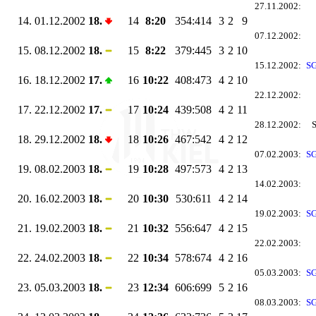
27.11.2002:
14.
01.12.2002
18.
14
8:20
354:414
3
2
9
07.12.2002:
15.
08.12.2002
18.
15
8:22
379:445
3
2
10
15.12.2002:
SG
16.
18.12.2002
17.
16
10:22
408:473
4
2
10
22.12.2002:
17.
22.12.2002
17.
17
10:24
439:508
4
2
11
28.12.2002:
18.
29.12.2002
18.
18
10:26
467:542
4
2
12
07.02.2003:
SG
19.
08.02.2003
18.
19
10:28
497:573
4
2
13
14.02.2003:
20.
16.02.2003
18.
20
10:30
530:611
4
2
14
19.02.2003:
SG
21.
19.02.2003
18.
21
10:32
556:647
4
2
15
22.02.2003:
22.
24.02.2003
18.
22
10:34
578:674
4
2
16
05.03.2003:
SG
23.
05.03.2003
18.
23
12:34
606:699
5
2
16
08.03.2003:
SG