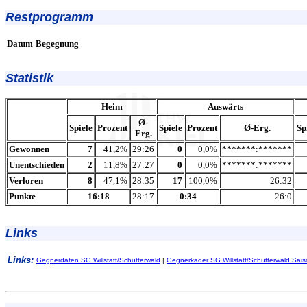
Restprogramm
Datum
Begegnung
Statistik
Heim
Auswärts
Ø-
Spiele
Prozent
Spiele
Prozent
Ø-Erg.
Sp
Erg.
Gewonnen
7
41,2%
29:26
0
0,0%
*******:*******
Unentschieden
2
11,8%
27:27
0
0,0%
*******:*******
Verloren
8
47,1%
28:35
17
100,0%
26:32
Punkte
16:18
28:17
0:34
26:0
Links
Links:
Gegnerdaten SG Willstätt/Schutterwald
|
Gegnerkader SG Willstätt/Schutterwald Sai