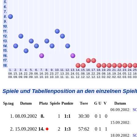
1.
2.
3.
4.
5.
6.
7.
8.
9.
10.
11.
12.
13.
14.
15.
16.
17.
18.
19.
20.
21.
22.
23.
24.
25
08.
15.
18.
22.
29.
06.
16.
20.
23.
27.
13.
20.
24.
01.
08.
18.
22.
29.
08.
16.
19.
24.
05.
12.
16
09.
09.
09.
09.
09.
10.
10.
10.
10.
10.
11.
11.
11.
12.
12.
12.
12.
12.
02.
02.
02.
02.
03.
03.
03
Spiele und Tabellenposition an den einzelnen Spiel
Sp.tag
Datum
Platz
Spiele
Punkte
Tore
G
U
V
Datum
06.09.2002:
SG
1.
08.09.2002
8.
1
1:1
30:30
0
1
0
15.09.2002:
2.
15.09.2002
14.
2
1:3
57:62
0
1
1
18.09.2002:
SG