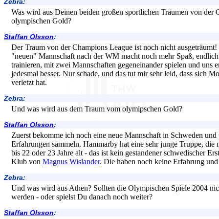
Zebra:
Was wird aus Deinen beiden großen sportlichen Träumen von de
olympischen Gold?
Staffan Olsson
:
Der Traum von der Champions League ist noch nicht ausgeträumt! J
"neuen" Mannschaft nach der WM macht noch mehr Spaß, endlich 
trainieren, mit zwei Mannschaften gegeneinander spielen und uns e
jedesmal besser. Nur schade, und das tut mir sehr leid, dass sich M
verletzt hat.
Zebra:
Und was wird aus dem Traum vom olymipschen Gold?
Staffan Olsson
:
Zuerst bekomme ich noch eine neue Mannschaft in Schweden und w
Erfahrungen sammeln. Hammarby hat eine sehr junge Truppe, die m
bis 22 oder 23 Jahre alt - das ist kein gestandener schwedischer Erst
Klub von
Magnus Wislander
. Die haben noch keine Erfahrung und 
Zebra:
Und was wird aus Athen? Sollten die Olympischen Spiele 2004 ni
werden - oder spielst Du danach noch weiter?
Staffan Olsson
: