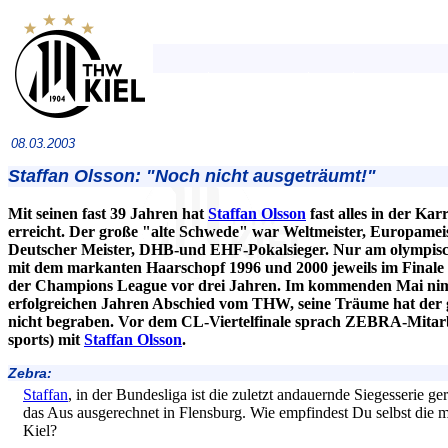
08.03.2003
Staffan Olsson: "Noch nicht ausgeträumt!"
Mit seinen fast 39 Jahren hat
Staffan Olsson
fast alles in der Kar
erreicht. Der große "alte Schwede" war Weltmeister, Europame
Deutscher Meister, DHB-und EHF-Pokalsieger. Nur am olympisc
mit dem markanten Haarschopf 1996 und 2000 jeweils im Finale 
der Champions League vor drei Jahren. Im kommenden Mai n
erfolgreichen Jahren Abschied vom THW, seine Träume hat der 
nicht begraben. Vor dem CL-Viertelfinale sprach ZEBRA-Mitarbe
sports) mit
Staffan Olsson
.
Zebra:
Staffan
, in der Bundesliga ist die zuletzt andauernde Siegesserie 
das Aus ausgerechnet in Flensburg. Wie empfindest Du selbst di
Kiel?