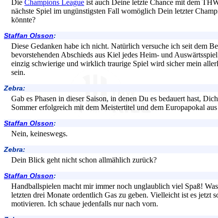
Die
Champions League
ist auch Deine letzte Chance mit dem THW K
nächste Spiel im ungünstigsten Fall womöglich Dein letzter Champ
könnte?
Staffan Olsson
:
Diese Gedanken habe ich nicht. Natürlich versuche ich seit dem 
bevorstehenden Abschieds aus Kiel jedes Heim- und Auswärtsspiel 
einzig schwierige und wirklich traurige Spiel wird sicher mein allerl
sein.
Zebra:
Gab es Phasen in dieser Saison, in denen Du es bedauert hast, Dic
Sommer erfolgreich mit dem Meistertitel und dem Europapokal aus
Staffan Olsson
:
Nein, keineswegs.
Zebra:
Dein Blick geht nicht schon allmählich zurück?
Staffan Olsson
:
Handballspielen macht mir immer noch unglaublich viel Spaß! Was ic
letzten drei Monate ordentlich Gas zu geben. Vielleicht ist es jetzt s
motivieren. Ich schaue jedenfalls nur nach vorn.