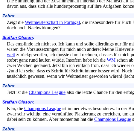
Die Stimmung und der Zusammenhalt innerhalb der Mannschaft ist 
davon aus, dass sich alle hundertprozentig auf ihre Aufgaben konze
Zebra:
Zeigt die
Weltmeisterschaft in Portugal
, die insbesondere für Euch
doch noch Nachwirkungen?
Staffan Olsson
:
Das empfinde ich nicht so. Ich kann und sollte allerdings nur für mi
waren die Voraussetzungen für mich auch andere: Meine Knieverle
weit
zurückgeworfen, ich musste damit rechnen, dass es für mich p
sofort ganz rund laufen würde. Insofern habe ich die
WM
schon abg
zwei Wochen gedauert. Jetzt bin ich einfach froh, dass ich wieder 
-ÿund ich sehe, dass es Schritt für Schritt immer besser wird. Noch
tatsächlich gewesen, wenn wir Weltmeister geworden wären! (lacht
Zebra:
Jetzt ist die
Champions League
also die letzte Chance für den erf
Staffan Olsson
:
Klar, die
Champions League
ist immer etwas besonderes. In der Bu
zwar sehr wichtig, eine vernünftige Platzierung zu erreichen, um au
dabei sein zu können. Aber momentan hat die
Champions League
s
Zebra: