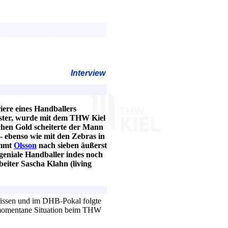
Interview
riere eines Handballers
ister, wurde mit dem THW Kiel
hen Gold scheiterte der Mann
- ebenso wie mit den Zebras in
immt
Olsson
nach sieben äußerst
geniale Handballer indes noch
iter Sascha Klahn (living
gerissen und im DHB-Pokal folgte
e momentane Situation beim THW