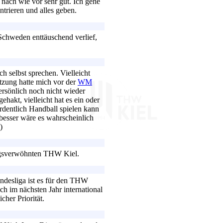
nach wie vor sehr gut. Ich gehe
ntrieren und alles geben.
 Schweden enttäuschend verlief,
ch selbst sprechen. Vielleicht
tzung hatte mich vor der
WM
ersönlich noch nicht wieder
ehakt, vielleicht hat es ein oder
ordentlich Handball spielen kann
 besser wäre es wahrscheinlich
)
olgsverwöhnten THW Kiel.
ndesliga ist es für den THW
ch im nächsten Jahr international
icher Priorität.