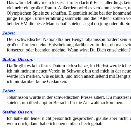
Das wäre definitiv mein letztes Turnier (lacht)! Es ist allerdings ke
vielmehr ein großer Traum. Außerdem wird es verdammt schwer, noc
Olympischen Spiele zu schaffen. Eigentlich sollte bei der kommen
junge Truppe Turniererfahrung sammeln und die "Alten" sollten vo
bei der EM die beste Mannschaft spielen - egal ob jung oder alt. So 
Zebra:
Dein schwedischer Nationaltrainer Bengt Johannsson fordert sein Spi
großen Turnieren eine Entscheidung darüber zu treffen, ob man sei
fortsetzen oder beenden möchte. Wann wirst Du Dich entscheiden?
Staffan Olsson
:
Dafür gibt es kein festes Datum. Ich schätze, im Herbst werde ich 
ich mit meinem neuen Verein in Schwung bin und mich in der neu
werde ich merken, wie es läuft, und mich anschließend mit Beng
ich mir darüber keine Gedanken.
Zebra:
Johannsson wurde in der schwedischen Presse zitiert, Du müsstest 
spielen, um überhaupt in Betracht für die Auswahl zu kommen.
Staffan Olsson
:
Ich habe ihn leider nicht persönlich gesprochen, glaube aber nicht, 
wenn doch, dann habe ich eben einfach Pech gehabt.