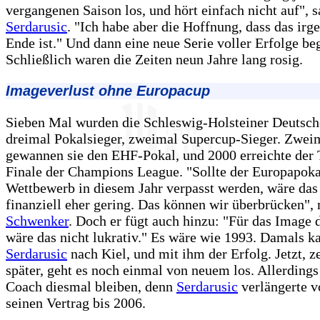
vergangenen Saison los, und hört einfach nicht auf", s
Serdarusic
. "Ich habe aber die Hoffnung, dass das ir
Ende ist." Und dann eine neue Serie voller Erfolge be
Schließlich waren die Zeiten neun Jahre lang rosig.
Imageverlust ohne Europacup
Sieben Mal wurden die Schleswig-Holsteiner Deutsch
dreimal Pokalsieger, zweimal Supercup-Sieger. Zwei
gewannen sie den EHF-Pokal, und 2000 erreichte de
Finale der Champions League. "Sollte der Europapoka
Wettbewerb in diesem Jahr verpasst werden, wäre da
finanziell eher gering. Das können wir überbrücken",
Schwenker
. Doch er fügt auch hinzu: "Für das Imag
wäre das nicht lukrativ." Es wäre wie 1993. Damals 
Serdarusic
nach Kiel, und mit ihm der Erfolg. Jetzt, z
später, geht es noch einmal von neuem los. Allerdings
Coach diesmal bleiben, denn
Serdarusic
verlängerte 
seinen Vertrag bis 2006.