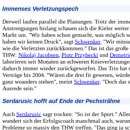
Immenses Verletzungspech
Derweil laufen parallel die Planungen. Trotz der imm
Anstrengungen bislang schauen sich die Kieler weite
Markt um. "Wir haben schon gemacht, was möglich w
haben wir keinen Druck", sagt
Schwenker
. "Wir müss
wie die Verletzten zurückkommen." Das ist das große
THW:
Nikolaj Jacobsen
,
Piotr Przybecki
und
Demetri
laborieren seit Monaten an schweren Knieverletzunge
dadurch immer wieder zurückgeworfen. Das Trio hat 
Verträge bis 2004. "Wären die drei fit gewesen, würde
ganz woanders stehen", meint
Schwenker
. "Doch das s
Ausrede sein."
Serdarusic hofft auf Ende der Pechsträhne
Auch
Serdarusic
sagt trocken: "So ist der Sport." Alle
wundert sich der Erfolgscoach manchmal auch, waru
Probleme so massiv den THW treffen. "Das ging ja sc