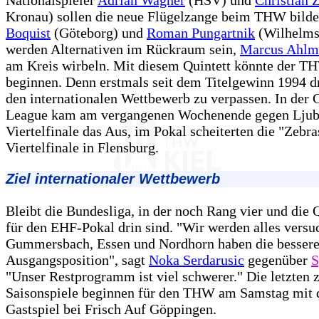
Nationalspieler
Adrian Wagner
(HSV) und
Christian Z
Kronau) sollen die neue Flügelzange beim THW bild
Boquist
(Göteborg) und
Roman Pungartnik
(Wilhelms
werden Alternativen im Rückraum sein,
Marcus Ahlm
am Kreis wirbeln. Mit diesem Quintett könnte der TH
beginnen. Denn erstmals seit dem Titelgewinn 1994 dr
den internationalen Wettbewerb zu verpassen. In der
League kam am vergangenen Wochenende gegen Ljub
Viertelfinale das Aus, im Pokal scheiterten die "Zebr
Viertelfinale in Flensburg.
Ziel internationaler Wettbewerb
Bleibt die Bundesliga, in der noch Rang vier und die 
für den EHF-Pokal drin sind. "Wir werden alles versu
Gummersbach, Essen und Nordhorn haben die besser
Ausgangsposition", sagt
Noka Serdarusic
gegenüber
S
"Unser Restprogramm ist viel schwerer." Die letzten 
Saisonspiele beginnen für den THW am Samstag mit
Gastspiel bei Frisch Auf Göppingen.