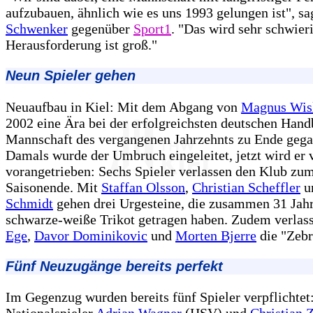
aufzubauen, ähnlich wie es uns 1993 gelungen ist", sa
Schwenker
gegenüber
Sport1
. "Das wird sehr schwier
Herausforderung ist groß."
Neun Spieler gehen
Neuaufbau in Kiel: Mit dem Abgang von
Magnus Wis
2002 eine Ära bei der erfolgreichsten deutschen Hand
Mannschaft des vergangenen Jahrzehnts zu Ende gega
Damals wurde der Umbruch eingeleitet, jetzt wird er
vorangetrieben: Sechs Spieler verlassen den Klub zu
Saisonende. Mit
Staffan Olsson
,
Christian Scheffler
u
Schmidt
gehen drei Urgesteine, die zusammen 31 Jahr
schwarze-weiße Trikot getragen haben. Zudem verlas
Ege
,
Davor Dominikovic
und
Morten Bjerre
die "Zebr
Fünf Neuzugänge bereits perfekt
Im Gegenzug wurden bereits fünf Spieler verpflichtet