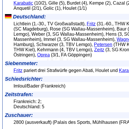
Karabatic
(10/2), Gille (5), Burdet (4), Kempe (2), Cazal (2
Anquetil (2/1), Golic (1), Houlet (1/1)
Deutschland:
Lichtlein (1.-30., TV Großwallstadt),
Fritz
(31.-60., THW K
(SC Magdeburg), Rose (SG Wallau-Massenheim), Baur 
Lemgo), Weber (3, SG Wallau-Massenheim), Hens (3, S
Massenheim), Immel (3, SG Wallau-Massenheim),
Wagn
Hamburg), Schwarzer (3, TBV Lemgo),
Petersen
(THW Ki
THW Kiel), Kehrmann (4, TBV Lemgo),
Zeitz
(3, SG Kro
Östringen),
Oprea
(3/1, FA Göppingen)
Siebenmeter:
Fritz
pariert drei Strafwürfe gegen Abati, Houlet und
Kara
Schiedsrichter:
Imloul/Bader (Frankreich)
Zeitstrafen:
Frankreich: 2;
Deutschland: 5
Zuschauer:
2800 (ausverkauft) (Palais des Sports, Mühlhausen (FRA