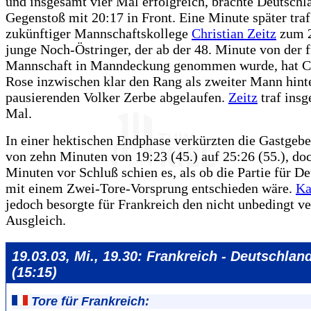
und insgesamt vier Mal erfolgreich, brachte Deutschl
Gegenstoß mit 20:17 in Front. Eine Minute später traf
zukünftiger Mannschaftskollege
Christian Zeitz
zum 2
junge Noch-Östringer, der ab der 48. Minute von der 
Mannschaft in Manndeckung genommen wurde, hat Ch
Rose inzwischen klar den Rang als zweiter Mann hin
pausierenden Volker Zerbe abgelaufen.
Zeitz
traf insg
Mal.
In einer hektischen Endphase verkürzten die Gastgebe
von zehn Minuten von 19:23 (45.) auf 25:26 (55.), do
Minuten vor Schluß schien es, als ob die Partie für D
mit einem Zwei-Tore-Vorsprung entschieden wäre.
Ka
jedoch besorgte für Frankreich den nicht unbedingt v
Ausgleich.
19.03.03, Mi., 19.30: Frankreich - Deutschlan
(15:15)
Tore für Frankreich: