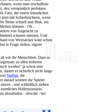
 schauen, wenn man erschaffene
, den vermeintlich perfekten
rek Fans, die einem künstlichen
 jetzt mit Schiedsrichtern, wenn
Die Beine schnell und flink, am
 bleiben können - Oh -
pielern von Angesicht zu
enhimmel schauen müssen. Und
ichard von Weizsäcker wäre schon
bst in Frage stellen, eigene
 alt wie die Menschheit. Dass so
 Gegensatz zu allen höheren
ensch werden" ja schon eine
, dauert es sicherlich nicht lange
t von
Staffan
, die
rz darauf würden die Spieler
 mixen - und schließlich ziehen
 ziemliches Höllenszenario.
ern abzufinden - obwohl - bei