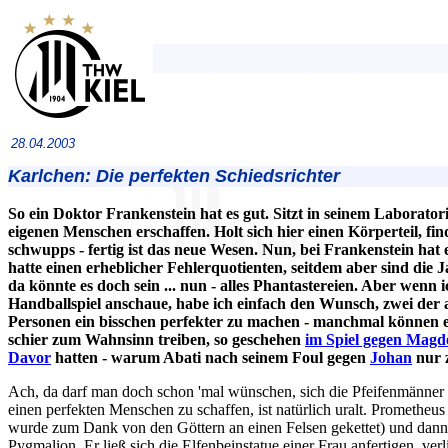
28.04.2003
Karlchen: Die perfekten Schiedsrichter
So ein Doktor Frankenstein hat es gut. Sitzt in seinem Laborato
eigenen Menschen erschaffen. Holt sich hier einen Körperteil, fi
schwupps - fertig ist das neue Wesen. Nun, bei Frankenstein hat e
hatte einen erheblicher Fehlerquotienten, seitdem aber sind die
da könnte es doch sein ... nun - alles Phantastereien. Aber wenn
Handballspiel anschaue, habe ich einfach den Wunsch, zwei der 
Personen ein bisschen perfekter zu machen - manchmal können e
schier zum Wahnsinn treiben, so geschehen
im Spiel gegen Mag
Davor
hatten - warum Abati nach seinem Foul gegen
Johan
nur 
Ach, da darf man doch schon 'mal wünschen, sich die Pfeifenmänner s
einen perfekten Menschen zu schaffen, ist natürlich uralt. Prometheu
wurde zum Dank von den Göttern an einen Felsen gekettet) und dann 
Pygmalion. Er ließ sich die Elfenbeinstatue einer Frau anfertigen, verl