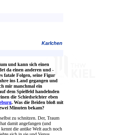
Karlchen
rium und kann sich einen
ndet da einen anderen und -
s fatale Folgen, seine Figur
 Jahre ins Land gegangen und
 ich mir manchmal ein
auf dem Spielfeld handelnden
inen die Schiedsrichter eben
deburg
. Was die Beiden bloß mit
zwei Minuten bekam?
elbst zu schnitzen. Der, Traum
s hat damit angefangen (und
kennt die antike Welt auch noch
iebte sich in sie und Venus