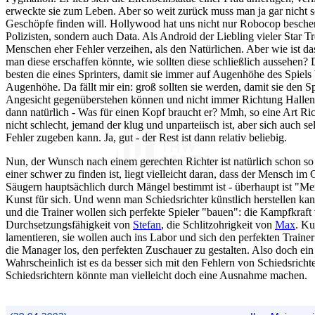
erweckte sie zum Leben. Aber so weit zurück muss man ja gar nicht
Geschöpfe finden will. Hollywood hat uns nicht nur Robocop beschert
Polizisten, sondern auch Data. Als Android der Liebling vieler Star T
Menschen eher Fehler verzeihen, als den Natürlichen. Aber wie ist das
man diese erschaffen könnte, wie sollten diese schließlich aussehen? 
besten die eines Sprinters, damit sie immer auf Augenhöhe des Spiels
Augenhöhe. Da fällt mir ein: groß sollten sie werden, damit sie den S
Angesicht gegenüberstehen können und nicht immer Richtung Hall
dann natürlich - Was für einen Kopf braucht er? Mmh, so eine Art R
nicht schlecht, jemand der klug und unparteiisch ist, aber sich auch sel
Fehler zugeben kann. Ja, gut - der Rest ist dann relativ beliebig.
Nun, der Wunsch nach einem gerechten Richter ist natürlich schon so
einer schwer zu finden ist, liegt vielleicht daran, dass der Mensch im
Säugern hauptsächlich durch Mängel bestimmt ist - überhaupt ist "M
Kunst für sich. Und wenn man Schiedsrichter künstlich herstellen kann
und die Trainer wollen sich perfekte Spieler "bauen": die Kampfkraf
Durchsetzungsfähigkeit von
Stefan
, die Schlitzohrigkeit von
Max
. Ku
lamentieren, sie wollen auch ins Labor und sich den perfekten Trainer
die Manager los, den perfekten Zuschauer zu gestalten. Also doch ein
Wahrscheinlich ist es da besser sich mit den Fehlern von Schiedsricht
Schiedsrichtern könnte man vielleicht doch eine Ausnahme machen.