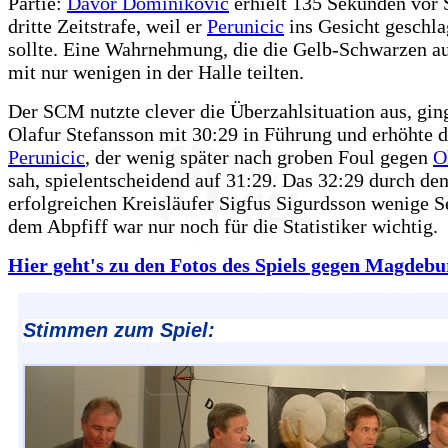
Partie:
Davor Dominikovic
erhielt 135 Sekunden vor 
dritte Zeitstrafe, weil er
Perunicic
ins Gesicht geschl
sollte. Eine Wahrnehmung, die die Gelb-Schwarzen a
mit nur wenigen in der Halle teilten.
Der SCM nutzte clever die Überzahlsituation aus, gin
Olafur Stefansson mit 30:29 in Führung und erhöhte 
Perunicic
, der wenig später nach groben Foul gegen
O
sah, spielentscheidend auf 31:29. Das 32:29 durch de
erfolgreichen Kreisläufer Sigfus Sigurdsson wenige 
dem Abpfiff war nur noch für die Statistiker wichtig.
Hier geht's zu den Fotos des Spiels gegen Magdebur
Stimmen zum Spiel: