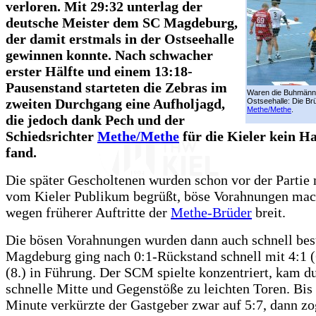
verloren. Mit 29:32 unterlag der
deutsche Meister dem SC Magdeburg,
der damit erstmals in der Ostseehalle
gewinnen konnte. Nach schwacher
erster Hälfte und einem 13:18-
Pausenstand starteten die Zebras im
Waren die Buhmänne
zweiten Durchgang eine Aufholjagd,
Ostseehalle: Die Br
Methe/Methe
.
die jedoch dank Pech und der
Schiedsrichter
Methe/Methe
für die Kieler kein 
fand.
Die später Gescholtenen wurden schon vor der Partie 
vom Kieler Publikum begrüßt, böse Vorahnungen mac
wegen früherer Auftritte der
Methe-Brüder
breit.
Die bösen Vorahnungen wurden dann auch schnell best
Magdeburg ging nach 0:1-Rückstand schnell mit 4:1 (
(8.) in Führung. Der SCM spielte konzentriert, kam d
schnelle Mitte und Gegenstöße zu leichten Toren. Bis 
Minute verkürzte der Gastgeber zwar auf 5:7, dann zo