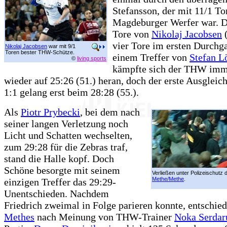
Stefansson, der mit 11/1 To
Magdeburger Werfer war. D
Tore von
Nikolaj Jacobsen
(
vier Tore im ersten Durchg
Nikolaj Jacobsen
war mit 9/1
Toren bester THW-Schütze.
einem Treffer von
Stefan L
©
living sports
kämpfte sich der THW imm
wieder auf 25:26 (51.) heran, doch der erste Ausglei
1:1 gelang erst beim 28:28 (55.).
Als
Piotr Prybecki
, bei dem nach
seiner langen Verletzung noch
Licht und Schatten wechselten,
zum 29:28 für die Zebras traf,
stand die Halle kopf. Doch
Schöne besorgte mit seinem
Verließen unter Polizeischutz d
Methe/Methe
.
einzigen Treffer das 29:29-
Unentschieden. Nachdem
Friedrich zweimal in Folge parieren konnte, entschied
Methes
nach Meinung von THW-Trainer
Noka Serdar