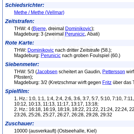
Schiedsrichter:
Methe / Methe (Vellmar)
Zeitstrafen:
THW: 4 (
Bjerre
, dreimal
Dominikovic
);
Magdeburg: 3 (zweimal
Perunicic
, Abati)
Rote Karte:
THW:
Dominikovic
nach dritter Zeitstrafe (58.);
Magdeburg:
Perunicic
nach groben Foulspiel (60.)
Siebenmeter:
THW: 5/3 (
Jacobsen
scheitert an Gaudin,
Pettersson
wirf
Pfosten);
Magdeburg: 3/2 (Kretzschmar wirft gegen
Fritz
über das T
Spielfilm:
1. Hz.: 1:0, 1:1, 1:4, 2:4, 2:6, 3:6, 3:7, 5:7, 5:10, 7:10, 7:11
10:12, 10:13, 11:13, 11:17, 13:17, 13:18;
2. Hz.: 16:18, 16:19, 18:19, 18:22, 21:22, 21:24, 22:24, 2
23:26, 25:26, 25:27, 26:27, 26:28, 29:28, 29:32
Zuschauer:
10000 (ausverkauft) (Ostseehalle, Kiel)