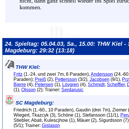
nicht, dann ganz schnell wieder ins Spiel zurü
kommen.
24. Spieltag: 05.04.03, Sa., 15.00: THW Kiel -
Magdeburg: 29:32 (13:18)
THW Kiel:
Fritz
(1.-24. und zwei 7m, 6 Paraden),
Andersson
(24.-60.
Paraden);
Preiß
(2),
Pettersson
(3/2),
Jacobsen
(9/1),
Prz
Bjerre
(4),
Petersen
(1),
Lövgren
(4),
Schmidt
,
Scheffler
,
(1),
Olsson
(2); Trainer:
Serdarusic
SC Magdeburg:
Friedrich (1.-60., 10 Paraden), Gaudin (drei 7m), Ziemer 
Wiegert, Tkazcyk (3), Schöne (1), Stefansson (11/1),
Peru
Stiebler, Abati, Kulescjhow (1), Mäuer (2), Sigurdsson (7
(5/1); Trainer:
Gislason