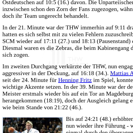
Ostdeutschen auf 10:5 (16.) davon. Die Unparteiischen
inzwischen schon den Zorn der Fans zugezogen, wähn
doch ihr Team ungerecht behandelt.
In der 21. Minute war der THW immerhin auf 9:11 dra
hatten es sich selbst mit zu vielen Fehlern zuzuschrei
SCM wieder auf 17:11 (27.) und 18:13 (Pausenstand) 
Diesmal waren es die Zebras, die beim Kabinengang di
sich zogen.
Im zweiten Durchgang verkürzte der THW, nun engagi
aggressiver in der Deckung, auf 16:18 (34.).
Mattias 
seit der 24. Minute für
Henning Fritz
im Spiel, konnt
wichtige Akzente setzen. In der 39. Minute war der d
Meister erstmals wieder bis auf ein Tor an Magdebur
herangekommen (18:19), doch der Ausgleich gelang 
wie beim Stande von 21:22 (46.).
Bis auf 24:21 (48.) erhöhte
nun wieder ihre Führung - 
einmal durch den überrage