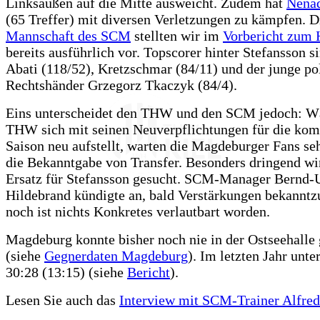
Linksaußen auf die Mitte ausweicht. Zudem hat
Nenad
(65 Treffer) mit diversen Verletzungen zu kämpfen. D
Mannschaft des SCM
stellten wir im
Vorbericht zum 
bereits ausführlich vor. Topscorer hinter Stefansson s
Abati (118/52), Kretzschmar (84/11) und der junge po
Rechtshänder Grzegorz Tkaczyk (84/4).
Eins unterscheidet den THW und den SCM jedoch: W
THW sich mit seinen Neuverpflichtungen für die k
Saison neu aufstellt, warten die Magdeburger Fans se
die Bekanntgabe von Transfer. Besonders dringend wir
Ersatz für Stefansson gesucht. SCM-Manager Bernd
Hildebrand kündigte an, bald Verstärkungen bekanntz
noch ist nichts Konkretes verlautbart worden.
Magdeburg konnte bisher noch nie in der Ostseehalle
(siehe
Gegnerdaten Magdeburg
). Im letzten Jahr unt
30:28 (13:15) (siehe
Bericht
).
Lesen Sie auch das
Interview mit SCM-Trainer Alfred