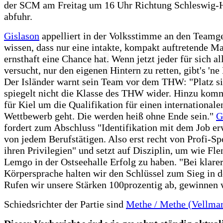
der SCM am Freitag um 16 Uhr Richtung Schleswig-H
abfuhr.
Gislason
appelliert in der Volksstimme an den Teamge
wissen, dass nur eine intakte, kompakt auftretende M
ernsthaft eine Chance hat. Wenn jetzt jeder für sich al
versucht, nur den eigenen Hintern zu retten, gibt's 'ne
Der Isländer warnt sein Team vor dem THW: "Platz s
spiegelt nicht die Klasse des THW wider. Hinzu komm
für Kiel um die Qualifikation für einen internationale
Wettbewerb geht. Die werden heiß ohne Ende sein."
G
fordert zum Abschluss "Identifikation mit dem Job e
von jedem Berufstätigen. Also erst recht von Profi-Sp
ihren Privilegien" und setzt auf Disziplin, um wie Fl
Lemgo in der Ostseehalle Erfolg zu haben. "Bei klare
Körpersprache halten wir den Schlüssel zum Sieg in 
Rufen wir unsere Stärken 100prozentig ab, gewinnen 
Schiedsrichter der Partie sind
Methe / Methe (Vellma