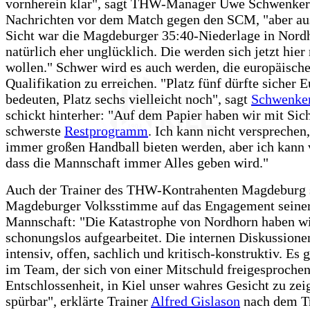
vornherein klar", sagt THW-Manager Uwe Schwenker
Nachrichten vor dem Match gegen den SCM, "aber au
Sicht war die Magdeburger 35:40-Niederlage in Nord
natürlich eher unglücklich. Die werden sich jetzt hier 
wollen." Schwer wird es auch werden, die europäisch
Qualifikation zu erreichen. "Platz fünf dürfte sicher 
bedeuten, Platz sechs vielleicht noch", sagt
Schwenke
schickt hinterher: "Auf dem Papier haben wir mit Sich
schwerste
Restprogramm
. Ich kann nicht versprechen,
immer großen Handball bieten werden, aber ich kann 
dass die Mannschaft immer Alles geben wird."
Auch der Trainer des THW-Kontrahenten Magdeburg s
Magdeburger Volksstimme auf das Engagement seine
Mannschaft: "Die Katastrophe von Nordhorn haben w
schonungslos aufgearbeitet. Die internen Diskussione
intensiv, offen, sachlich und kritisch-konstruktiv. Es 
im Team, der sich von einer Mitschuld freigesprochen
Entschlossenheit, in Kiel unser wahres Gesicht zu zei
spürbar", erklärte Trainer
Alfred Gislason
nach dem Tr