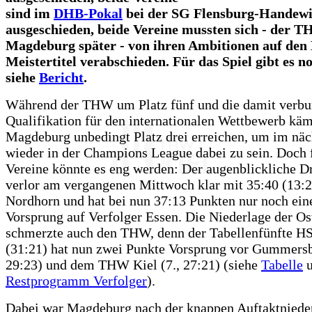
sind im
DHB-Pokal
bei der SG Flensburg-Handewi
ausgeschieden, beide Vereine mussten sich - der T
Magdeburg später - von ihren Ambitionen auf den
Meistertitel verabschieden. Für das Spiel gibt es n
siehe
Bericht
.
Während der THW um Platz fünf und die damit verb
Qualifikation für den internationalen Wettbewerb käm
Magdeburg unbedingt Platz drei erreichen, um im näc
wieder in der Champions League dabei zu sein. Doch 
Vereine könnte es eng werden: Der augenblickliche D
verlor am vergangenen Mittwoch klar mit 35:40 (13:2
Nordhorn und hat bei nun 37:13 Punkten nur noch ein
Vorsprung auf Verfolger Essen. Die Niederlage der O
schmerzte auch den THW, denn der Tabellenfünfte 
(31:21) hat nun zwei Punkte Vorsprung vor Gummersb
29:23) und dem THW Kiel (7., 27:21) (siehe
Tabelle
u
Restprogramm Verfolger
).
Dabei war Magdeburg nach der knappen Auftaktnieder