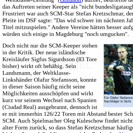
das Auftreten seiner Keeper als "nicht bundesligataugl
Frustriert war auch SCM-Star Stefan Kretzschmar, de
Pleite im DSF sagte: "Das wid schwer im nächsten Ja
Titel mitzuspielen." Andere Vereine hätten besser aufg
würden sich einige in Magdeburg "noch umgucken".
Doch nicht nur die SCM-Keeper stehen
in der Kritik. Der neue isländische
Kreisläufer Sigfus Sigurdsson (83 Tore
bisher) wirkt oft behäbig. Sein
Landsmann, der Weltklasse-
Linkshänder Olafur Stefansson, konnte
in dieser Saison häufig nicht seine
Möglichkeiten ausschöpfen und wirkt
Für Olafur Stefansso
kurz vor seinem Wechsel nach Spanien
Nachfolger in Sicht.
(Ciudad Real) ausgebrannt, dennoch ist
er mit immerhin 126/22 Toren mit Abstand bester Sch
SCM. Auch Spielmacher Oleg Kuleschow findet nicht
alter Form zurück, so dass Stefan Kretzschmar häufig