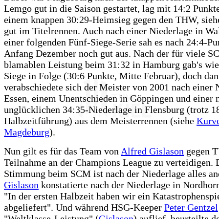
Lemgo gut in die Saison gestartet, lag mit 14:2 Punkt
einem knappen 30:29-Heimsieg gegen den THW, sie
gut im Titelrennen. Auch nach einer Niederlage in Wa
einer folgenden Fünf-Siege-Serie sah es nach 24:4-Pu
Anfang Dezember noch gut aus. Nach der für viele 
blamablen Leistung beim 31:32 in Hamburg gab's wie
Siege in Folge (30:6 Punkte, Mitte Februar), doch da
verabschiedete sich der Meister von 2001 nach einer 
Essen, einem Unentschieden in Göppingen und einer 
unglücklichen 34:35-Niederlage in Flensburg (trotz 1
Halbzeitführung) aus dem Meisterrennen (siehe
Kurv
Magdeburg
).
Nun gilt es für das Team von
Alfred Gislason
gegen 
Teilnahme an der Champions League zu verteidigen. 
Stimmung beim SCM ist nach der Niederlage alles and
Gislason
konstatierte nach der Niederlage in Nordhorn 
"In der ersten Halbzeit haben wir ein Katastrophenspi
abgeliefert". Und während HSG-Keeper
Peter Gentzel
"Weltklasse-Leistung" (
Gislason
) auflief, beurteilte d