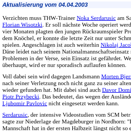
Aktualisierung vom 04.04.2003
Verzichten muss THW-Trainer
Noka Serdarusic
am Sa
Florian Wisotzki
. Er soll nächste Woche operiert werd
vier Monaten plagten den jungen Rückraumspieler Pr
dem Knöchel, er konnte die letzte Zeit nur unter Sch
spielen. Angeschlagen ist auch weiterhin
Nikolaj Jac
Däne leidet nach seinem Nationalmannschaftseinsatz
Problemen in der Verse, sein Einsatz ist gefährdet. W
überhaupt, wird er nur sporadisch auflaufen können.
Voll dabei sein wird dagegen Landsmann
Morten Bjer
nach seiner Verletzung noch nicht ganz zu seiner alt
wieder gefunden hat. Mit dabei sind auch
Davor Domi
Piotr Przybecki
. Das bedeutet, das wegen der Ausländ
Ljubomir Pavlovic
nicht eingesetzt werden kann.
Serdarusic
, der intensive Videostudien vom SCM betr
sagte zur Niederlage der Magdeburger in Nordhorn: "
Mannschaft hat in der ersten Halbzeit längst nicht so 