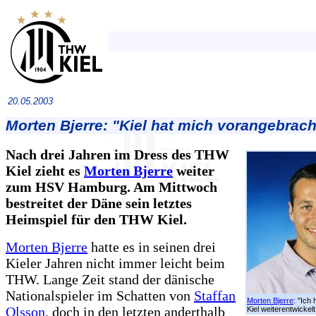
20.05.2003
Morten Bjerre: "Kiel hat mich vorangebrach
Nach drei Jahren im Dress des THW
Kiel zieht es
Morten Bjerre
weiter
zum HSV Hamburg. Am Mittwoch
bestreitet der Däne sein letztes
Heimspiel für den THW Kiel.
Morten Bjerre
hatte es in seinen drei
Kieler Jahren nicht immer leicht beim
THW. Lange Zeit stand der dänische
Nationalspieler im Schatten von
Staffan
Morten Bjerre
: "Ich
Olsson
, doch in den letzten anderthalb
Kiel weiterentwickelt