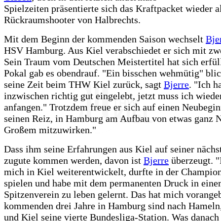
Spielzeiten präsentierte sich das Kraftpacket wieder a
Rückraumshooter von Halbrechts.
Mit dem Beginn der kommenden Saison wechselt
Bje
HSV Hamburg. Aus Kiel verabschiedet er sich mit zwe
Sein Traum vom Deutschen Meistertitel hat sich erfül
Pokal gab es obendrauf. "Ein bisschen wehmütig" blic
seine Zeit beim THW Kiel zurück, sagt
Bjerre
. "Ich 
inzwischen richtig gut eingelebt, jetzt muss ich wiede
anfangen." Trotzdem freue er sich auf einen Neubegin
seinen Reiz, in Hamburg am Aufbau von etwas ganz 
Großem mitzuwirken."
Dass ihm seine Erfahrungen aus Kiel auf seiner nächs
zugute kommen werden, davon ist
Bjerre
überzeugt. "
mich in Kiel weiterentwickelt, durfte in der Champio
spielen und habe mit dem permanenten Druck in ein
Spitzenverein zu leben gelernt. Das hat mich vorange
kommenden drei Jahre in Hamburg sind nach Hameln,
und Kiel seine vierte Bundesliga-Station. Was danac