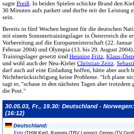
sagte
Preiß
. In beiden Spielen schickte Brand den Kiel
30 Minuten aufs parkett und durfte mit der Leistung z
sein.
Bereits in fünf Wochen beginnt für die deutschen Nati
mit einem Sommertrainingslager in Österrreich die er
Vorbereitung auf die Europameisterschaft (22. Januar 
Februar 2004) und Olympia (13. bis 29. August 2004).
Trainingslager gesetzt sind
Henning Fritz
,
Klaus-Diet
und wohl auch der Neu-Kieler
Christian Zeitz
.
Sebast
darf auch auf eine Einladung hoffen, hätte aber auch b
Nichtberücksichtigung keine Probleme. "Ich plane nic
sagt er, "schaue in den nächsten Tagen aber trotzdem 
die Post."
30.05.03, Fr., 19.30: Deutschland - Norwegen:
(16:12)
Deutschland:
Fritz
(THW Kiel), Ramota (TBV Lemgo); Grimm (TV Großw