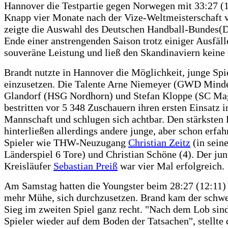
Hannover die Testpartie gegen Norwegen mit 33:27 (1
Knapp vier Monate nach der Vize-Weltmeisterschaft 
zeigte die Auswahl des Deutschen Handball-Bundes
Ende einer anstrengenden Saison trotz einiger Ausfäll
souveräne Leistung und ließ den Skandinaviern keine
Brandt nutzte in Hannover die Möglichkeit, junge Spi
einzusetzen. Die Talente Arne Niemeyer (GWD Minde
Glandorf (HSG Nordhorn) und Stefan Kloppe (SC Ma
bestritten vor 5 348 Zuschauern ihren ersten Einsatz i
Mannschaft und schlugen sich achtbar. Den stärksten
hinterließen allerdings andere junge, aber schon erfah
Spieler wie THW-Neuzugang
Christian Zeitz
(in sein
Länderspiel 6 Tore) und Christian Schöne (4). Der j
Kreisläufer
Sebastian Preiß
war vier Mal erfolgreich.
Am Samstag hatten die Youngster beim 28:27 (12:11) 
mehr Mühe, sich durchzusetzen. Brand kam der schw
Sieg im zweiten Spiel ganz recht. "Nach dem Lob sind
Spieler wieder auf dem Boden der Tatsachen", stellte 