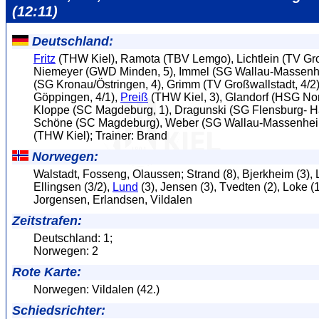
(12:11)
Deutschland:
Fritz
(THW Kiel), Ramota (TBV Lemgo), Lichtlein (TV Gro
Niemeyer (GWD Minden, 5), Immel (SG Wallau-Massenh
(SG Kronau/Östringen, 4), Grimm (TV Großwallstadt, 4/2
Göppingen, 4/1),
Preiß
(THW Kiel, 3), Glandorf (HSG Nor
Kloppe (SC Magdeburg, 1), Dragunski (SG Flensburg- Ha
Schöne (SC Magdeburg), Weber (SG Wallau-Massenhe
(THW Kiel); Trainer: Brand
Norwegen:
Walstadt, Fosseng, Olaussen; Strand (8), Bjerkheim (3), L
Ellingsen (3/2),
Lund
(3), Jensen (3), Tvedten (2), Loke (1)
Jorgensen, Erlandsen, Vildalen
Zeitstrafen:
Deutschland: 1;
Norwegen: 2
Rote Karte:
Norwegen: Vildalen (42.)
Schiedsrichter: