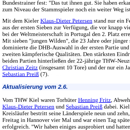
Bundestrainer fest: "Das tut ihnen gut. Sie haben erka
zum Niveau der Stammspieler noch ein weiter Weg ist
Mit dem Kieler
Klaus-Dieter Petersen
stand nur ein F
aus der ersten Sieben zur Verfügung, die vor knapp v
bei der Weltmeisterschaft in Portugal den 2. Platz erre
Mit sieben "jungen Wilden", die 23 Jahre oder jünger 
dominierte die DHB-Auswahl in der ersten Partie und 
zweiten kämpferische Qualitäten. Den stärksten Eindr
beiden Partien hinterließen der 22-jährige THW-Neu
Christian Zeitz
(insgesamt 10 Tore) und der nur ein Ja
Sebastian Preiß
(7).
Aktualisierung vom 2.6.
Vom THW Kiel waren Torhüter
Henning Fritz
, Abweh
Klaus-Dieter Petersen
und
Sebastian Preiß
dabei. Kiel
Kreisläufer bestritt seine Länderspiele neun und zehn,
Freitag in Hannover vier Mal und war einen Tag späte
erfolgreich. "Wir haben einiges ausprobiert und hatten