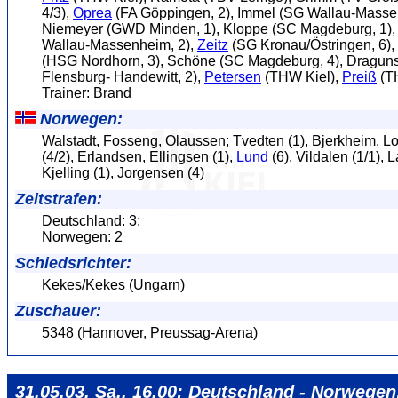
4/3),
Oprea
(FA Göppingen, 2), Immel (SG Wallau-Massen
Niemeyer (GWD Minden, 1), Kloppe (SC Magdeburg, 1)
Wallau-Massenheim, 2),
Zeitz
(SG Kronau/Östringen, 6),
(HSG Nordhorn, 3), Schöne (SC Magdeburg, 4), Dragun
Flensburg- Handewitt, 2),
Petersen
(THW Kiel),
Preiß
(TH
Trainer: Brand
Norwegen:
Walstadt, Fosseng, Olaussen; Tvedten (1), Bjerkheim, Lo
(4/2), Erlandsen, Ellingsen (1),
Lund
(6), Vildalen (1/1), L
Kjelling (1), Jorgensen (4)
Zeitstrafen:
Deutschland: 3;
Norwegen: 2
Schiedsrichter:
Kekes/Kekes (Ungarn)
Zuschauer:
5348 (Hannover, Preussag-Arena)
31.05.03, Sa., 16.00: Deutschland - Norwegen