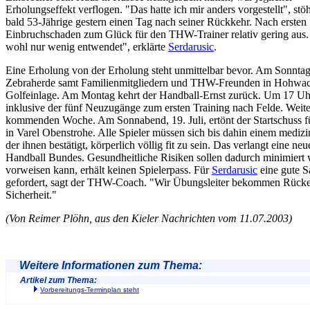
Erholungseffekt verflogen. "Das hatte ich mir anders vorgestellt", stö
bald 53-Jährige gestern einen Tag nach seiner Rückkehr. Nach ersten 
Einbruchschaden zum Glück für den THW-Trainer relativ gering aus.
wohl nur wenig entwendet", erklärte
Serdarusic
.
Eine Erholung von der Erholung steht unmittelbar bevor. Am Sonntag tr
Zebraherde samt Familienmitgliedern und THW-Freunden in Hohwach
Golfeinlage. Am Montag kehrt der Handball-Ernst zurück. Um 17 Uhr
inklusive der fünf Neuzugänge zum ersten Training nach Felde. Weiter
kommenden Woche. Am Sonnabend, 19. Juli, ertönt der Startschuss fü
in Varel Obenstrohe. Alle Spieler müssen sich bis dahin einem mediz
der ihnen bestätigt, körperlich völlig fit zu sein. Das verlangt eine 
Handball Bundes. Gesundheitliche Risiken sollen dadurch minimiert 
vorweisen kann, erhält keinen Spielerpass. Für
Serdarusic
eine gute S
gefordert, sagt der THW-Coach. "Wir Übungsleiter bekommen Rücken
Sicherheit."
(Von Reimer Plöhn, aus den Kieler Nachrichten vom 11.07.2003)
Weitere Informationen zum Thema:
Artikel zum Thema:
Vorbereitungs-Terminplan steht