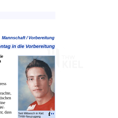
Mannschaft / Vorbereitung
ntag in die Vorbereitung
ie
n
ress
rachte,
tischen
eine
HW-
r, dass
Seit Mittwoch in Kiel:
THW-Neuzugang