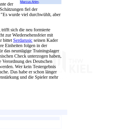
Marcus Ahlm
.
hnte der
Schätzungen fiel der
 "Es wurde viel durchwühlt, aber
ifft sich die neu formierte
t zur Wiedersehensfeier mit
 bittet
Serdarusic
seinen Kader
e Einheiten folgen in der
r das neuntägige Trainingslager
inischen Check unterzogen haben,
neue Verordnung des Deutschen
werden. Wer kein Testergebnis
ache. Das habe er schon länger
stärkung und die Spieler mehr