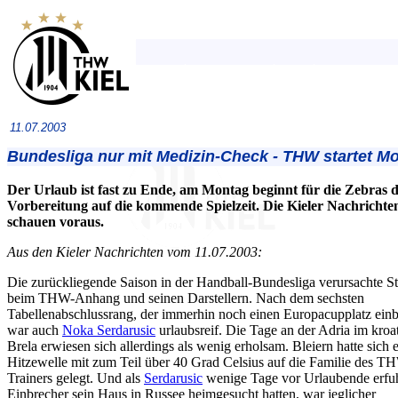
11.07.2003
Bundesliga nur mit Medizin-Check - THW startet Mo
Der Urlaub ist fast zu Ende, am Montag beginnt für die Zebras d
Vorbereitung auf die kommende Spielzeit. Die Kieler Nachrichte
schauen voraus.
Aus den Kieler Nachrichten vom 11.07.2003:
Die zurückliegende Saison in der Handball-Bundesliga verursachte St
beim THW-Anhang und seinen Darstellern. Nach dem sechsten
Tabellenabschlussrang, der immerhin noch einen Europacupplatz einb
war auch
Noka Serdarusic
urlaubsreif. Die Tage an der Adria im kroa
Brela erwiesen sich allerdings als wenig erholsam. Bleiern hatte sich 
Hitzewelle mit zum Teil über 40 Grad Celsius auf die Familie des T
Trainers gelegt. Und als
Serdarusic
wenige Tage vor Urlaubende erfuh
Einbrecher sein Haus in Russee heimgesucht hatten, war jeglicher