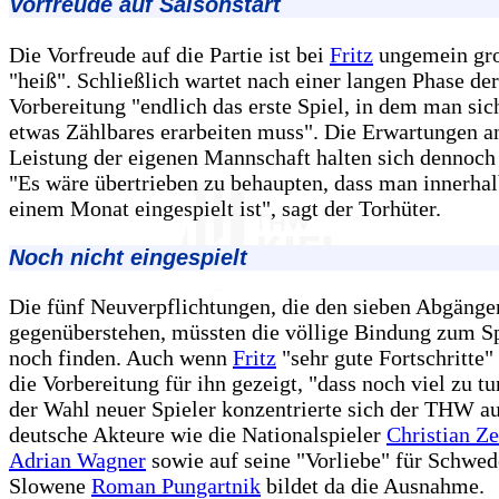
Vorfreude auf Saisonstart
Die Vorfreude auf die Partie ist bei
Fritz
ungemein gro
"heiß". Schließlich wartet nach einer langen Phase der
Vorbereitung "endlich das erste Spiel, in dem man sic
etwas Zählbares erarbeiten muss". Die Erwartungen a
Leistung der eigenen Mannschaft halten sich dennoch
"Es wäre übertrieben zu behaupten, dass man innerhal
einem Monat eingespielt ist", sagt der Torhüter.
Noch nicht eingespielt
Die fünf Neuverpflichtungen, die den sieben Abgänge
gegenüberstehen, müssten die völlige Bindung zum Sp
noch finden. Auch wenn
Fritz
"sehr gute Fortschritte" 
die Vorbereitung für ihn gezeigt, "dass noch viel zu tun
der Wahl neuer Spieler konzentrierte sich der THW au
deutsche Akteure wie die Nationalspieler
Christian Ze
Adrian Wagner
sowie auf seine "Vorliebe" für Schwed
Slowene
Roman Pungartnik
bildet da die Ausnahme.