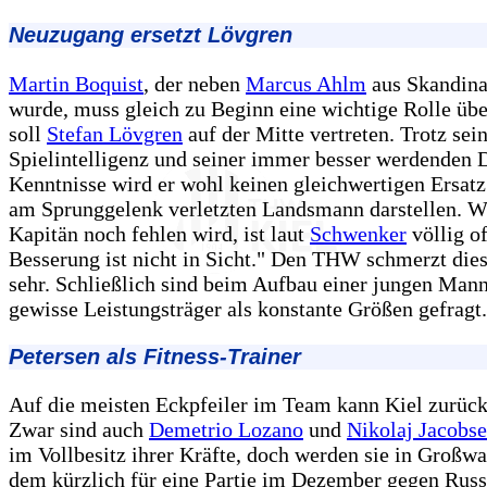
Neuzugang ersetzt Lövgren
Martin Boquist
, der neben
Marcus Ahlm
aus Skandina
wurde, muss gleich zu Beginn eine wichtige Rolle üb
soll
Stefan Lövgren
auf der Mitte vertreten. Trotz sei
Spielintelligenz und seiner immer besser werdenden 
Kenntnisse wird er wohl keinen gleichwertigen Ersatz
am Sprunggelenk verletzten Landsmann darstellen. W
Kapitän noch fehlen wird, ist laut
Schwenker
völlig o
Besserung ist nicht in Sicht." Den THW schmerzt dies
sehr. Schließlich sind beim Aufbau einer jungen Man
gewisse Leistungsträger als konstante Größen gefragt.
Petersen als Fitness-Trainer
Auf die meisten Eckpfeiler im Team kann Kiel zurück
Zwar sind auch
Demetrio Lozano
und
Nikolaj Jacobs
im Vollbesitz ihrer Kräfte, doch werden sie in Großwa
dem kürzlich für eine Partie im Dezember gegen Russ