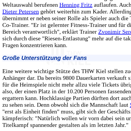
Weltauswahl berufenen
Henning Fritz
auflaufen. Auc
Dieter Petersen
gehört weiterhin zum Kader. Allerdin
übernimmt er neben seiner Rolle als Spieler auch die 
Co-Trainer. "Er ist gelernter Fitness-Trainer und für d
Bereich verantwortlich", erklärt Trainer
Zvonimir Ser
sich durch diese "Riesen-Entlastung" mehr auf die tak
Fragen konzentrieren kann.
Große Unterstützung der Fans
Eine weitere wichtige Stütze des THW Kiel stellen z
Anhänger dar. Da bereits 9800 Dauerkarten verkauft s
für die Heimspiele nicht mehr allzu viele Tickets üb
also, der einen Platz in der 10.200 Personen fassende
ergattern kann. Hochklassige Partien dürften dort auc
zu sehen sein. Denn obwohl sich die Mannschaft laut
"erst als Einheit finden" muss, gibt sich der Geschäft
kämpferisch: "Natürlich wollen wir vorn dabei sein u
Titelkampf spannender gestalten als im letzten Jahr."