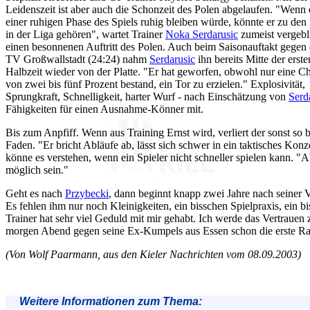
Leidenszeit ist aber auch die Schonzeit des Polen abgelaufen. "Wenn 
einer ruhigen Phase des Spiels ruhig bleiben würde, könnte er zu den
in der Liga gehören", wartet Trainer
Noka Serdarusic
zumeist vergebl
einen besonnenen Auftritt des Polen. Auch beim Saisonauftakt gegen
TV Großwallstadt (24:24) nahm
Serdarusic
ihn bereits Mitte der erste
Halbzeit wieder von der Platte. "Er hat geworfen, obwohl nur eine C
von zwei bis fünf Prozent bestand, ein Tor zu erzielen." Explosivität,
Sprungkraft, Schnelligkeit, harter Wurf - nach Einschätzung von
Serd
Fähigkeiten für einen Ausnahme-Könner mit.
Bis zum Anpfiff. Wenn aus Training Ernst wird, verliert der sonst s
Faden. "Er bricht Abläufe ab, lässt sich schwer in ein taktisches Kon
könne es verstehen, wenn ein Spieler nicht schneller spielen kann. "
möglich sein."
Geht es nach
Przybecki
, dann beginnt knapp zwei Jahre nach seiner Ve
Es fehlen ihm nur noch Kleinigkeiten, ein bisschen Spielpraxis, ein b
Trainer hat sehr viel Geduld mit mir gehabt. Ich werde das Vertrauen z
morgen Abend gegen seine Ex-Kumpels aus Essen schon die erste Ra
(Von Wolf Paarmann, aus den Kieler Nachrichten vom 08.09.2003)
Weitere Informationen zum Thema: