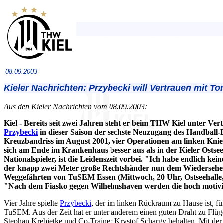
08.09.2003
Kieler Nachrichten: Przybecki will Vertrauen mit T
Aus den Kieler Nachrichten vom 08.09.2003:
Kiel - Bereits seit zwei Jahren steht er beim THW Kiel unter Vert
Przybecki
in dieser Saison der sechste Neuzugang des Handball-B
Kreuzbandriss im August 2001, vier Operationen am linken Knie 
sich am Ende im Krankenhaus besser aus als in der Kieler Ostseeh
Nationalspieler, ist die Leidenszeit vorbei. "Ich habe endlich ke
der knapp zwei Meter große Rechtshänder nun dem Wiedersehen 
Weggefährten von TuSEM Essen (Mittwoch, 20 Uhr, Ostseehalle,
"Nach dem Fiasko gegen Wilhelmshaven werden die hoch motivie
Vier Jahre spielte
Przybecki
, der im linken Rückraum zu Hause ist, fü
TuSEM. Aus der Zeit hat er unter anderem einen guten Draht zu Flügel
Stephan Krebietke und Co-Trainer Krystof Schargy behalten. Mit der