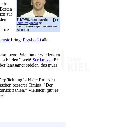
er in
 Besten
ich auf
 den
THW-Rückraumspieler
Piotr Przybecki
ist
n
nach zweijähriger Leidenszeit
hance
wieder fit.
arusic
bringt
Przybecki
alle
o besonnene Pole immer wieder den
zept binden", weiß
Serdarusic
. Er
Aber langsamer spielen, das muss
rpflichtung bald die Erntezeit.
isschen besseres Timing. "Der
urück zahlen." Vielleicht gibt es
te.