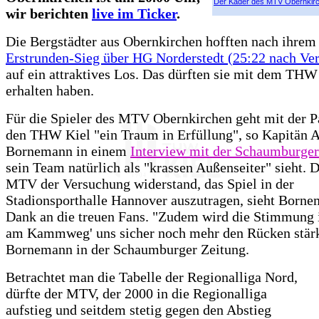
Der Kader des MTV Obernkir
wir berichten
live im Ticker
.
Die Bergstädter aus Obernkirchen hofften nach ihrem
Erstrunden-Sieg über HG Norderstedt (25:22 nach Ve
auf ein attraktives Los. Das dürften sie mit dem THW
erhalten haben.
Für die Spieler des MTV Obernkirchen geht mit der P
den THW Kiel "ein Traum in Erfüllung", so Kapitän 
Bornemann in einem
Interview mit der Schaumburger
sein Team natürlich als "krassen Außenseiter" sieht. D
MTV der Versuchung widerstand, das Spiel in der
Stadionsporthalle Hannover auszutragen, sieht Borne
Dank an die treuen Fans. "Zudem wird die Stimmung i
am Kammweg' uns sicher noch mehr den Rücken stärk
Bornemann in der Schaumburger Zeitung.
Betrachtet man die Tabelle der Regionalliga Nord,
dürfte der MTV, der 2000 in die Regionalliga
aufstieg und seitdem stetig gegen den Abstieg