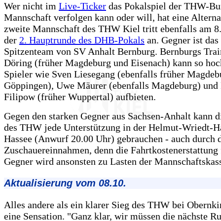
Wer nicht im
Live-Ticker
das Pokalspiel der THW-Bu
Mannschaft verfolgen kann oder will, hat eine Alterna
zweite Mannschaft des THW Kiel tritt ebenfalls am 8.
der
2. Hauptrunde des DHB-Pokals
an. Gegner ist das
Spitzenteam von SV Anhalt Bernburg. Bernburgs Trai
Döring (früher Magdeburg und Eisenach) kann so hoc
Spieler wie Sven Liesegang (ebenfalls früher Magdeb
Göppingen), Uwe Mäurer (ebenfalls Magdeburg) und 
Filipow (früher Wuppertal) aufbieten.
Gegen den starken Gegner aus Sachsen-Anhalt kann d
des THW jede Unterstützung in der Helmut-Wriedt-Ha
Hassee (Anwurf 20.00 Uhr) gebrauchen - auch durch 
Zuschauereinnahmen, denn die Fahrtkostenerstattung 
Gegner wird ansonsten zu Lasten der Mannschaftskas
Aktualisierung vom 08.10.
Alles andere als ein klarer Sieg des THW bei Obernk
eine Sensation. "Ganz klar, wir müssen die nächste R