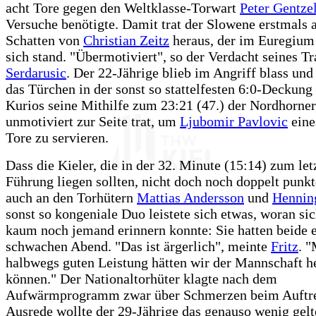
acht Tore gegen den Weltklasse-Torwart
Peter Gentze
Versuche benötigte. Damit trat der Slowene erstmals
Schatten von
Christian Zeitz
heraus, der im Euregium 
sich stand. "Übermotiviert", so der Verdacht seines T
Serdarusic
. Der 22-Jährige blieb im Angriff blass und
das Türchen in der sonst so stattelfesten 6:0-Deckung 
Kurios seine Mithilfe zum 23:21 (47.) der Nordhorner,
unmotiviert zur Seite trat, um
Ljubomir Pavlovic
eine
Tore zu servieren.
Dass die Kieler, die in der 32. Minute (15:14) zum let
Führung liegen sollten, nicht doch noch doppelt punkt
auch an den Torhütern
Mattias Andersson
und
Henning
sonst so kongeniale Duo leistete sich etwas, woran sic
kaum noch jemand erinnern konnte: Sie hatten beide 
schwachen Abend. "Das ist ärgerlich", meinte
Fritz
. "
halbwegs guten Leistung hätten wir der Mannschaft h
können." Der Nationaltorhüter klagte nach dem
Aufwärmprogramm zwar über Schmerzen beim Auftre
Ausrede wollte der 29-Jährige das genauso wenig gelt