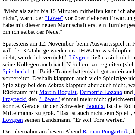
"Mehr als zehn bis 15 Minuten mithelfen kann ich ab
nicht", warnt der
"Löwe"
vor übertriebenen Erwartung
habe mit dieser neuen Mannschaft erst ein Turnier gesp
bin ich selbst der Neue."
Spätestens am 12. November, beim Auswärtsspiel in P
will der 32-Jährige wieder ins THW-Dress schlüpfen.
nicht, werde ich verrückt."
Lövgren
ließ es sich nicht
seine Kollegen auch nach Nordhorn zu begleiten (sieh
Spielbericht
). "Beide Teams hatten sich gut aufeinand
vorbereitet. Deshalb klappten auch viele Spielzüge ni
Spielzüge bei den Zebras klappten aber auch nicht, we
Rückraum mit
Martin Boquist
,
Demetrio Lozano
und
Przybecki
den
"Löwen"
einmal mehr nicht gleichwerti
konnte. Gerade für den Schweden
Boquist
ist die Roll
Mittelmanns zu groß. "Das ist auch nicht sein Spiel", 
Lövgren
seinen Landsmann. "Er soll Tore werfen."
Das übernahm an diesem Abend
Roman Pungartnik
, 