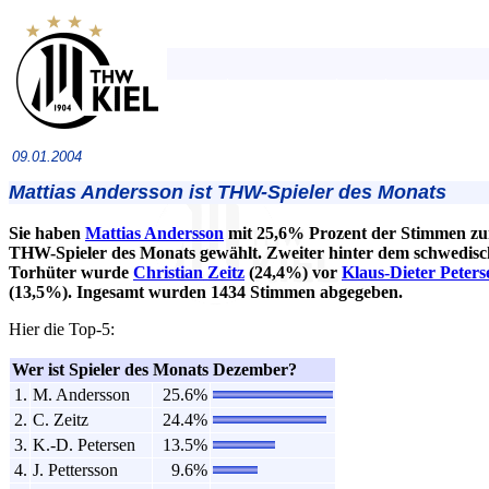
09.01.2004
Mattias Andersson ist THW-Spieler des Monats
Sie haben
Mattias Andersson
mit 25,6% Prozent der Stimmen z
THW-Spieler des Monats gewählt. Zweiter hinter dem schwedis
Torhüter wurde
Christian Zeitz
(24,4%) vor
Klaus-Dieter Peters
(13,5%). Ingesamt wurden 1434 Stimmen abgegeben.
Hier die Top-5:
Wer ist Spieler des Monats Dezember?
1.
M. Andersson
25.6%
2.
C. Zeitz
24.4%
3.
K.-D. Petersen
13.5%
4.
J. Pettersson
9.6%