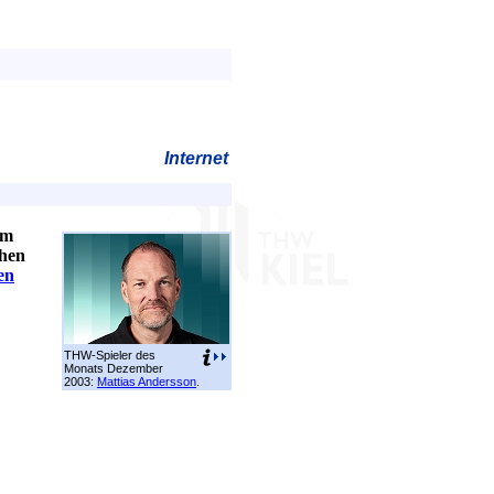
Internet
um
chen
en
THW-Spieler des
Monats Dezember
2003:
Mattias Andersson
.